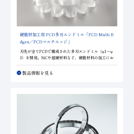
硬脆材加工用 PCD多刃エンドミル「PCD Multi E
dges／PCDマルチエッジ」
刃先が全てPCDで構成された多刃エンドミル（φ1～φ
3）を開発。SiCや超硬材料など、硬脆材料の加工にお
いて、高精度・高寿命を両立し、お客様の高能率加工
を実現致します。φ3の径で25枚刃と小径ながら刃数が
製品情報を見る
多いところが特徴です。