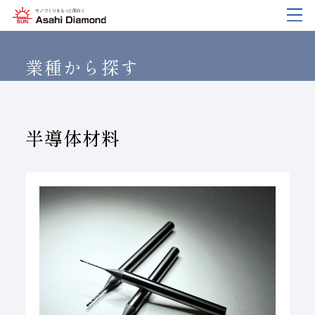
企業情報
製品紹介
技術情報
研究開発
サステナビリティ
IR
情報
業種から探す
企業情報
製品紹介
技術情報
研究開発
サステナビリティ
IR
情報
半導体材料
旭ダイヤについて
業種から探す
ダイヤモンド工具・
研究開発について
サステナビリティポリシー
IR資料室
CBN工具の基礎知識
ご挨拶
工具の種類から探す
教えて！研削工具
対外発表一覧
コーポレート・ガバナンス
株式に関する諸手続き
沿⾰
加工方法から探す
トラブルシューティング
イノベーションストーリー
マテリアリティ
財務ハイライト
活動拠点
ワークから探す
ご使用上の注意
リスクマネジメント（BCM）
メッセージ
ダイヤの輪
製品検索
各製品の安全な取扱いについて
品質への取り組み
IRカレンダー
会社概要
環境への取り組み
ディスクロージャーポリシー
役員紹介
人材育成