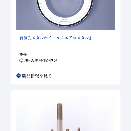
有気孔メタルホイール「エアロメタル」
特長
①切粉の排出性が良好
②安定した研削性を持つ
③耐摩耗性に優れ、長寿命
製品情報を見る
④電着ツルーアでのツルーイングが可能
（ＣＢＮに限
る）