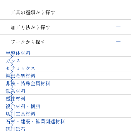
電子・半導体
工具の種類から探す
シリコン
硝子(電子･半導体)
磁性材料
伸線
研削工具
加工方法から探す
その他(電子・半導体)
精密カッティングツール
輸送機器
研削
切削工具
自動車・二輪
硝子(自動車)
ワークから探す
切断・溝入れ
耐摩耗工具
セラミックス(自動車部品)
航空機
半導体材料
その他(輸送機器)
穴あけ
伸線工具
機械・工具
ガラス
切削
ドレッサ
セラミックス(構造部品）
機械付
セラミックス
耐摩耗
石材・建設・鉱業関連工具
超硬
軸受
精密金型材料
伸線
その他
その他(機械)
非鉄・特殊金属材料
ツルーイング・ドレッシング
石材・建設
鉄系材料
研磨
石材
建設
土木・鉱業
磁性材料
その他業種
複合材料・樹脂
宝飾
その他(その他業種)
切削工具材料
石材・建設・鉱業関連材料
研削砥石