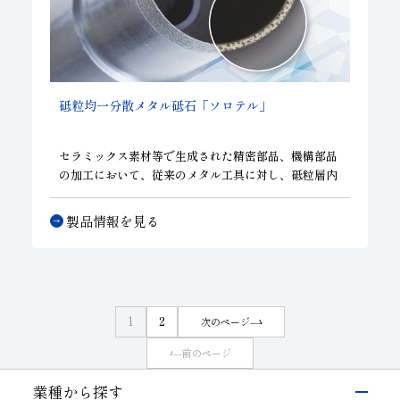
砥粒均一分散メタル砥石「ソロテル」
セラミックス素材等で生成された精密部品、機構部品
の加工において、従来のメタル工具に対し、砥粒層内
の砥粒を均一に分散させる技術によって、長寿命であ
りながら切れ味を向上させる事が可能となりました。
製品情報を見る
さらに砥粒層の超薄刃化により、硬脆性材料他、特殊
材料の加工においても、加工負荷を抑えチッピングの
低減など加工能率が向上し、他工具に比べて優位性を
発揮します。
1
2
次のページ
前のページ
業種から探す