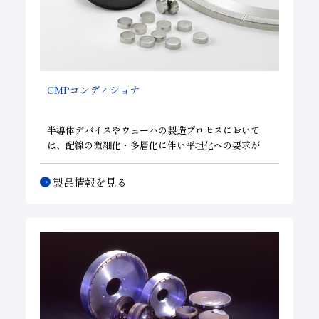
CMP
コンディショナ
半導体デバイスやウェーハの製造プロセスにおいて
は、配線の微細化・多層化に伴い平坦化への要求が
年々高まっています。平坦化技術として利用されてい
る
ＣＭＰプロセス
において、研磨パッドのコンディシ
製品情報を見る
ョニングは研磨特性を安定化する重要な役割を担って
おり、当社では25年以上にわたり高品質・高信頼性の
コンディショナを通じてＣＭＰプロセスの安定化に寄
与し続けるともに、多様化するニーズに対応した様々
な形状・仕様のコンディショナを提供しています。