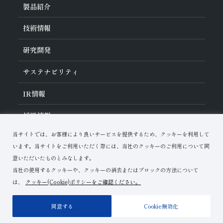
旭ダイヤについて
製品紹介
ダイヤの輪
ご挨拶
業種から探す
技術情報
会社概要
工具の種類から探す
経営理念
加工方法から探す
沿革
ダイヤモンド工具・
CBN工具の基礎知識
研究開発
ワークから探す
役員紹介
教えて！研削工具
製品検索
事業紹介
ご使⽤上の注意
研究開発について
活動拠点
サステナビリティ
各製品の安全な取扱いについて
対外発表一覧
子会社
トラブルシューティング
イノベーションストーリー
マルチステークホルダー方針
サステナビリティポリシー
IR
情報
コーポレート・ガバナンス
マテリアリティ
IR資料室
採用情報
リスクマネジメント（BCM）
メッセージ
品質への取り組み
財務ハイライト
資料ダウンロード
環境への取り組み
当サイトでは、お客様により良いサービスを提供するため、クッキーを利用して
IRカレンダー
人材育成
お問い合わせ
株式に関する諸手続き
います。当サイトをご利用いただく際には、当社のクッキーのご利用について同
ディスクロージャーポリシー
意いただいたものとみなします。
当社の使用するクッキーや、クッキーの消去またはブロックの方法について
は、
クッキー(Cookie)ポリシーをご確認ください。
ご利用上の注意
プライバシーポリシー
サイトマップ
同意する
Cookie無効化
Copyright© Asahi Diamond Industrial Co.,Ltd.