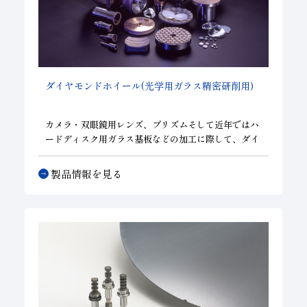
ダイヤモンドホイール(光学用ガラス精密研削用)
カメラ・双眼鏡用レンズ、プリズムそして近年ではハ
ードディスク用ガラス基板などの加工に際して、ダイ
ヤモンドホイールは必要不可欠な工具です。加工目的
により、ペレット、カーブジェネレータ、芯取り・面
製品情報を見る
取りホイールなどがあります。更に、これらはメタ
ル、レジン、ポリックス、電着などボンドの種類によ
ってそれぞれ高い性能を引き出しています。