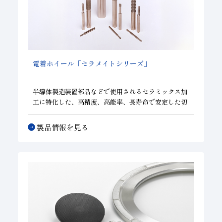
電着ホイール「セラメイトシリーズ」
半導体製造装置部品などで使用されるセラミックス加
工に特化した、高精度、高能率、長寿命で安定した切
れ味を発揮する電着軸付きホイール。冷却効果が高
く、画期的な加工速度で高能率加工を実現したセンタ
製品情報を見る
ースルータイプ専用のセラメイトドリル、溝加工ツー
ルのセラメイトエンドミル、
JIS2級精度(M3〜M12）
のネジ加工が可能でネジ山数を半分にし、工具負荷を
軽減したネジ切り加工ツールのセラメイトタップ、高
速送り加工が可能な高能率コンタリング加工ツールの
セラメイトコンタリング。