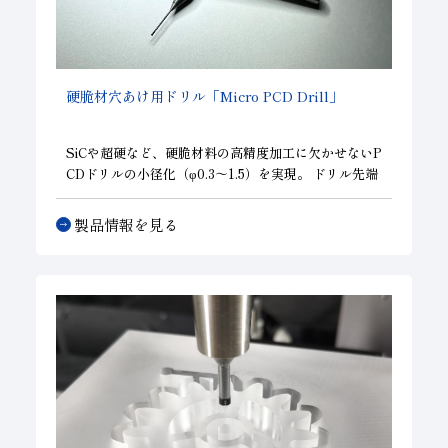
子会社
サステナビリティブックレット
経営理念
硬脆材穴あけ用ドリル「Micro PCD Drill」
事業紹介
マルチステークホルダー
SiCや超硬など、硬脆材料の高精度加工に欠かせないP
CDドリルの小径化（φ0.3～1.5）を実現。 ドリル先端
部を全てPCDで構成し、高寿命で且つチッピングを抑
制した穴あけ加工に対応します。 半導体関連部品、精
製品情報を見る
密金型部品などの次世代に求められるニーズにお応え
します。