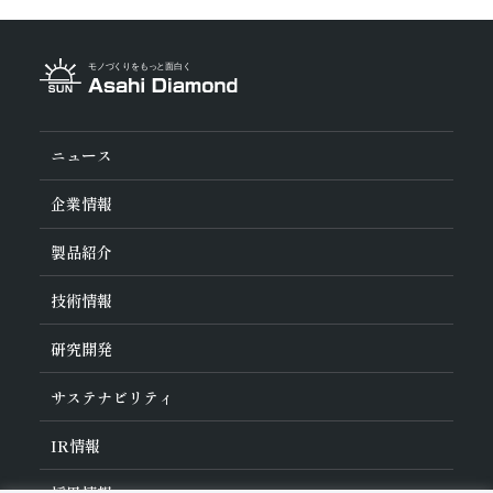
ニュース
企業情報
旭ダイヤについて
製品紹介
ダイヤの輪
ご挨拶
業種から探す
技術情報
会社概要
工具の種類から探す
経営理念
加工方法から探す
沿革
ダイヤモンド工具・
CBN工具の基礎知識
研究開発
ワークから探す
役員紹介
教えて！研削工具
製品検索
事業紹介
ご使⽤上の注意
研究開発について
活動拠点
サステナビリティ
各製品の安全な取扱いについて
対外発表一覧
子会社
トラブルシューティング
イノベーションストーリー
マルチステークホルダー方針
サステナビリティポリシー
IR
情報
コーポレート・ガバナンス
マテリアリティ
IR資料室