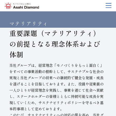
企業情報
製品紹介
技術情報
研究開発
サステナビリティ
IR
情報
マテリアリティ
重要課題（マテリアリティ）
の前提となる理念体系および
企業情報
製品紹介
技術情報
研究開発
サステナビリティ
IR
情報
体制
旭ダイヤについて
業種から探す
ダイヤモンド工具・
研究開発について
サステナビリティポリシー
IR資料室
CBN工具の基礎知識
ご挨拶
工具の種類から探す
教えて！研削工具
対外発表一覧
コーポレート・ガバナンス
株式に関する諸手続き
当社グループは、経営理念「モノづくりをもっと面白く」
をすべての事業活動の根幹として、サステナブルな社会の
沿⾰
加工方法から探す
トラブルシューティング
イノベーションストーリー
マテリアリティ
財務ハイライト
実現と当社グループの将来への継続的で健全な発展・成長
を遂げることを目指しております。また、役員や従業員の
活動拠点
ワークから探す
ご使用上の注意
リスクマネジメント（BCM）
メッセージ
一人ひとりが経営理念を実践し、事業を通じて社会へ貢献
ダイヤの輪
製品検索
各製品の安全な取扱いについて
品質への取り組み
IRカレンダー
し、ステークホルダーの皆様とともに持続可能な成長を実
現していくため、サステナビリティポリシーを守るべき基
会社概要
環境への取り組み
ディスクロージャーポリシー
本的事項として定めております。
役員紹介
人材育成
このたび、サステナビリティへの対応の質を高め、当社グ