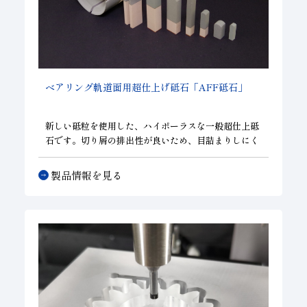
ベアリング軌道面用超仕上げ砥石「AFF砥石」
新しい砥粒を使用した、ハイポーラスな一般超仕上砥
石です。切り屑の排出性が良いため、目詰まりしにく
く、切れ味に優れ、高寿命な砥石です。
製品情報を見る