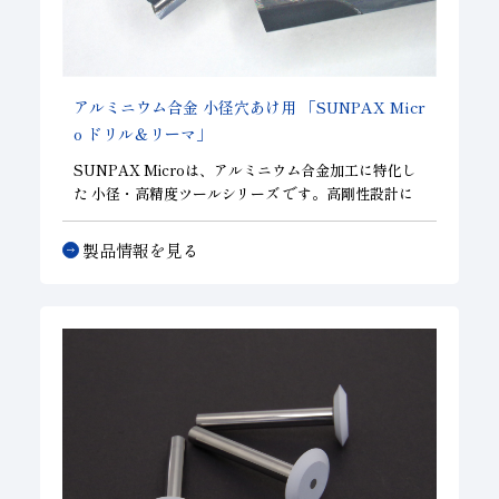
子会社
サステナビリティブックレット
経営理念
アルミニウム合金 小径穴あけ用 「SUNPAX Micr
事業紹介
o ドリル＆リーマ」
マルチステークホルダー
SUNPAX Microは、アルミニウム合金加工に特化し
た 小径・高精度ツールシリーズ です。高剛性設計に
より、高送り加工においても優れた加工安定性と寸法
精度を実現します。
製品情報を見る
精密部品加工の高能率化に貢献するため、以下の2種
類のラインアップを展開しています。