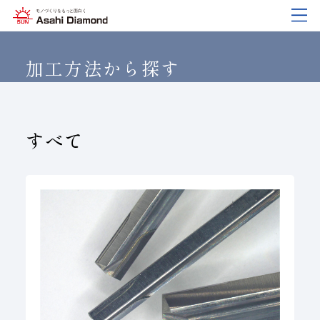
企業情報
製品紹介
技術情報
研究開発
サステナビリティ
IR
情報
加工方法から探す
企業情報
製品紹介
技術情報
研究開発
サステナビリティ
IR
情報
すべて
旭ダイヤについて
業種から探す
ダイヤモンド工具・
研究開発について
サステナビリティポリシー
IR資料室
CBN工具の基礎知識
ご挨拶
工具の種類から探す
教えて！研削工具
対外発表一覧
コーポレート・ガバナンス
株式に関する諸手続き
沿⾰
加工方法から探す
トラブルシューティング
イノベーションストーリー
マテリアリティ
財務ハイライト
活動拠点
ワークから探す
ご使用上の注意
リスクマネジメント（BCM）
メッセージ
ダイヤの輪
製品検索
各製品の安全な取扱いについて
品質への取り組み
IRカレンダー
会社概要
環境への取り組み
ディスクロージャーポリシー
役員紹介
人材育成