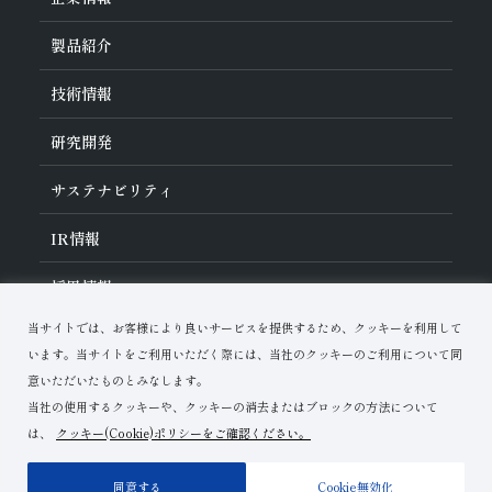
旭ダイヤについて
製品紹介
ダイヤの輪
ご挨拶
業種から探す
技術情報
会社概要
工具の種類から探す
経営理念
加工方法から探す
沿革
ダイヤモンド工具・
CBN工具の基礎知識
研究開発
ワークから探す
役員紹介
教えて！研削工具
製品検索
事業紹介
ご使⽤上の注意
研究開発について
活動拠点
サステナビリティ
各製品の安全な取扱いについて
対外発表一覧
子会社
トラブルシューティング
イノベーションストーリー
マルチステークホルダー方針
サステナビリティポリシー
IR
情報
コーポレート・ガバナンス
マテリアリティ
IR資料室
採用情報
リスクマネジメント（BCM）
メッセージ
品質への取り組み
財務ハイライト
資料ダウンロード
環境への取り組み
当サイトでは、お客様により良いサービスを提供するため、クッキーを利用して
IRカレンダー
人材育成
お問い合わせ
株式に関する諸手続き
います。当サイトをご利用いただく際には、当社のクッキーのご利用について同
ディスクロージャーポリシー
意いただいたものとみなします。
当社の使用するクッキーや、クッキーの消去またはブロックの方法について
は、
クッキー(Cookie)ポリシーをご確認ください。
ご利用上の注意
プライバシーポリシー
サイトマップ
同意する
Cookie無効化