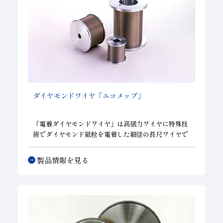
ダイヤモンドワイヤ「エコメップ」
「電着ダイヤモンドワイヤ」は高張力ワイヤに特殊技
術でダイヤモンド砥粒を電着した細径の長尺ワイヤで
す。従来の遊離砥粒方式に比べ、シリコンやサファイ
ア等、硬脆材料のスライス切断(加工)時間を短縮でき
製品情報を見る
るほか、切り代や加工歪が低減され、歩留まり向上を
図れます。また水溶性切削液を使用するため、切り粉
の回収や再資源化が行え、トータルなコストダウンが
図れる地球環境に優しい製品です。当社では切断試験
機を保有しており、お客様の種々材料の切断に対して
最適な加工条件を提案することが可能です。