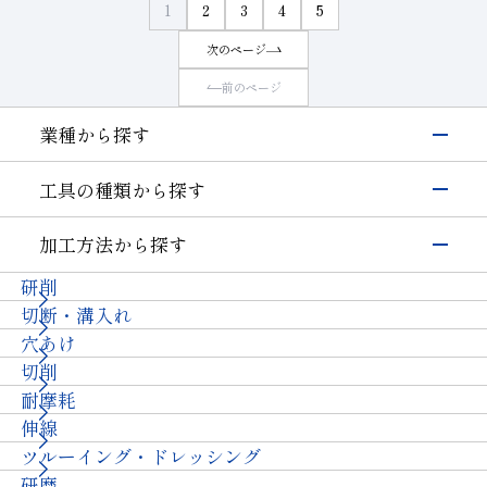
1
2
3
4
5
次のページ
前のページ
業種から探す
電子・半導体
工具の種類から探す
シリコン
硝子(電子･半導体)
磁性材料
伸線
研削工具
加工方法から探す
その他(電子・半導体)
精密カッティングツール
輸送機器
研削
切削工具
自動車・二輪
硝子(自動車)
切断・溝入れ
耐摩耗工具
セラミックス(自動車部品)
航空機
その他(輸送機器)
穴あけ
伸線工具
機械・工具
切削
ドレッサ
セラミックス(構造部品）
機械付
耐摩耗
石材・建設・鉱業関連工具
超硬
軸受
伸線
その他
その他(機械)
ツルーイング・ドレッシング
石材・建設
研磨
石材
建設