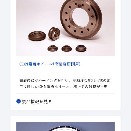
CBN
電着ホイール(高精度研削用)
電着後にツルーイングを行い、高精度な総形形状の加
工に適したCBN電着ホイール。機上での調整が不要
で、Ra0.8μｍ以下、形状精度±0.005ｍｍを実現可
能。
製品情報を見る