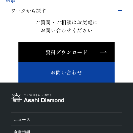
土木・鉱業
ワークから探す
その他業種
宝飾
その他(その他業種)
半導体材料
ご質問・ご相談はお気軽に
ガラス
お問い合わせください
セラミックス
精密金型材料
資料ダウンロード
非鉄・特殊金属材料
鉄系材料
磁性材料
お問い合わせ
複合材料・樹脂
切削工具材料
石材・建設・鉱業関連材料
研削砥石
その他
ニュース
企業情報