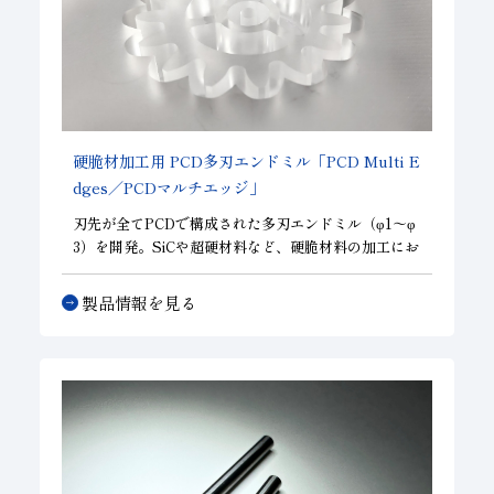
硬脆材加工用 PCD多刃エンドミル「PCD Multi E
dges／PCDマルチエッジ」
刃先が全てPCDで構成された多刃エンドミル（φ1～φ
3）を開発。SiCや超硬材料など、硬脆材料の加工にお
いて、高精度・高寿命を両立し、お客様の高能率加工
を実現致します。φ3の径で25枚刃と小径ながら刃数が
製品情報を見る
多いところが特徴です。