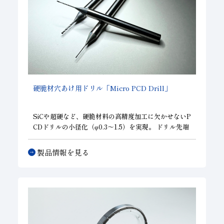
硬脆材穴あけ用ドリル「Micro PCD Drill」
SiCや超硬など、硬脆材料の高精度加工に欠かせないP
CDドリルの小径化（φ0.3～1.5）を実現。 ドリル先端
部を全てPCDで構成し、高寿命で且つチッピングを抑
制した穴あけ加工に対応します。 半導体関連部品、精
製品情報を見る
密金型部品などの次世代に求められるニーズにお応え
します。