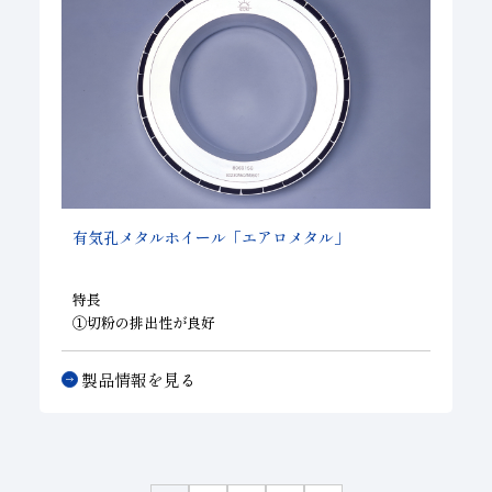
有気孔メタルホイール「エアロメタル」
特長
①切粉の排出性が良好
②安定した研削性を持つ
③耐摩耗性に優れ、長寿命
製品情報を見る
④電着ツルーアでのツルーイングが可能
（ＣＢＮに限
る）