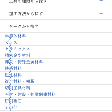
工具の種類から探す
シリコン
硝子(電子･半導体)
磁性材料
伸線
研削工具
加工方法から探す
その他(電子・半導体)
精密カッティングツール
輸送機器
研削
切削工具
自動車・二輪
硝子(自動車)
ワークから探す
切断・溝入れ
耐摩耗工具
セラミックス(自動車部品)
航空機
半導体材料
その他(輸送機器)
穴あけ
伸線工具
機械・工具
ガラス
切削
ドレッサ
セラミックス(構造部品）
機械付
セラミックス
耐摩耗
石材・建設・鉱業関連工具
超硬
軸受
精密金型材料
伸線
その他
その他(機械)
非鉄・特殊金属材料
ツルーイング・ドレッシング
石材・建設
鉄系材料
研磨
石材
建設
土木・鉱業
磁性材料
その他業種
複合材料・樹脂
宝飾
その他(その他業種)
切削工具材料
石材・建設・鉱業関連材料
研削砥石
その他