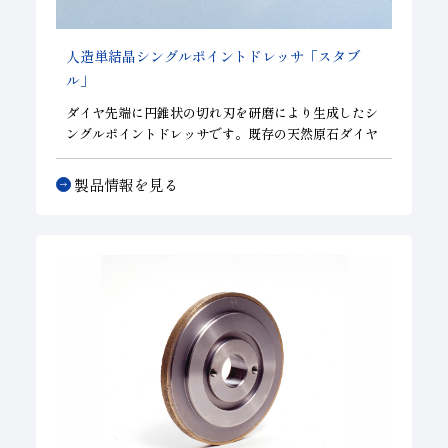
人造単結晶シングルポイントドレッサ「スタブ
ル」
ダイヤ先端に円錐状の切れ刃を研磨により生成したシ
ングルポイントドレッサです。既存の天然原石ダイヤ
モンドドレッサに比べ安定した切味、性能が得られ、
同様なドレッシング条件での作業が可能です。基本的
製品情報を見る
なドレス性能はもちろんのこと、R形状・テーパー形
状等の簡単な形状修正を得意とし、汎用性に長けたド
レッサです。