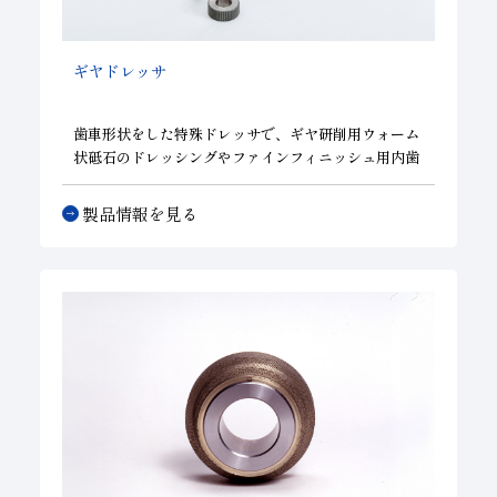
子会社
サステナビリティブックレット
ギヤドレッサ
経営理念
事業紹介
歯車形状をした特殊ドレッサで、ギヤ研削用ウォーム
状砥石のドレッシングやファインフィニッシュ用内歯
マルチステークホルダー
車状砥石のドレッシングに使用され、高精度ギヤの量
産に威力を発揮します。
製品情報を見る