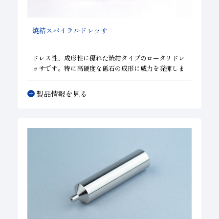
焼結スパイラルドレッサ
ドレス性、成形性に優れた焼結タイプのロータリドレ
ッサです。特に高硬度な砥石の成形に威力を発揮しま
す。ダイヤモンドをスパイラル状にセットしたことに
より、円周方向の砥粒間隔が広がり切れ味が向上し、
製品情報を見る
さらに幅方向の砥粒間隔が狭くなり、砥石を均一に成
形出来るようになりました。この結果、高能率で高精
度な研削加工が可能となりました。