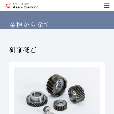
企業情報
製品紹介
技術情報
研究開発
サステナビリティ
IR
情報
業種から探す
企業情報
製品紹介
技術情報
研究開発
サステナビリティ
IR
情報
研削砥石
旭ダイヤについて
業種から探す
ダイヤモンド工具・
研究開発について
サステナビリティポリシー
IR資料室
CBN工具の基礎知識
ご挨拶
工具の種類から探す
教えて！研削工具
対外発表一覧
コーポレート・ガバナンス
株式に関する諸手続き
沿⾰
加工方法から探す
トラブルシューティング
イノベーションストーリー
マテリアリティ
財務ハイライト
活動拠点
ワークから探す
ご使用上の注意
リスクマネジメント（BCM）
メッセージ
ダイヤの輪
製品検索
各製品の安全な取扱いについて
品質への取り組み
IRカレンダー
会社概要
環境への取り組み
ディスクロージャーポリシー
役員紹介
人材育成