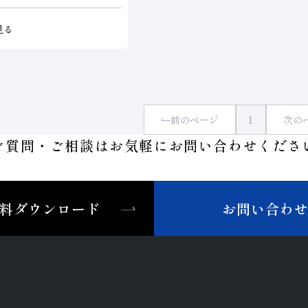
釈液の使い分けで､あらゆる
済的なラッピング・ポリッ
見る
可能にします。均一分散
冷却効果に優れたスラリー
ンドのもつ優れた性能を最
、高精度の仕上げ面を可能
前のページ
1
次の
ご質問・ご相談はお気軽に
お問い合わせくださ
料ダウンロード
お問い合わ