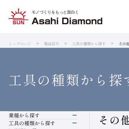
トップページ
製品紹介
工具の種類から探す
その
旭ダイヤ
業種から
ダイヤモ
サステナ
IR資料室
企業情報
製品紹介
技術情報
研究開発
サステナビリティ
IR
情報
ダイヤの
研究開発
製品検索
各製品の
品質への
IRカレ
工具の種類から探
業種から探す
その
電子・半導体
工具の種類から探す