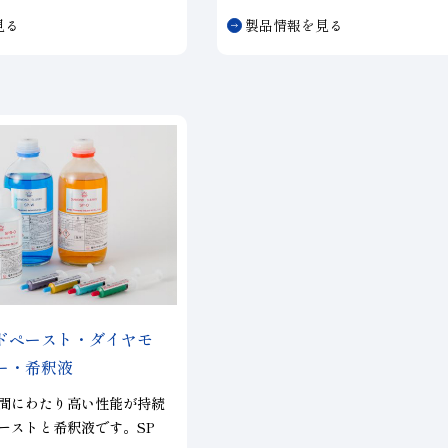
固定して研削、研磨などに
す。
見る
製品情報を見る
す。
ドペースト・ダイヤモ
ー・希釈液
間にわたり高い性能が持続
ーストと希釈液です。
SP