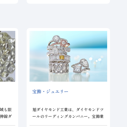
られた多結晶焼結体。主に、非鉄金属、
非金属、複合材の高精度切削及び耐摩耗
工具として使用されます。
サンナイト：立方晶窒化ホウ素焼結体
SUNNITE：Polycrystallite Cubic Bor
on Nitride（PCBN）
CBNの微結晶を高温・高圧で結合剤と
同時に成形させて得られた多結晶焼結
体。主に、焼入れ鋼や耐熱鋼などの難削
材料の切削加工に適しています。
宝飾・ジュエリー
域も限
旭ダイヤモンド工業は、ダイヤモンドツ
伸線ダ
ールのリーディングカンパニー。宝飾業
されま
界で数少ない東証プライム市場上場メー