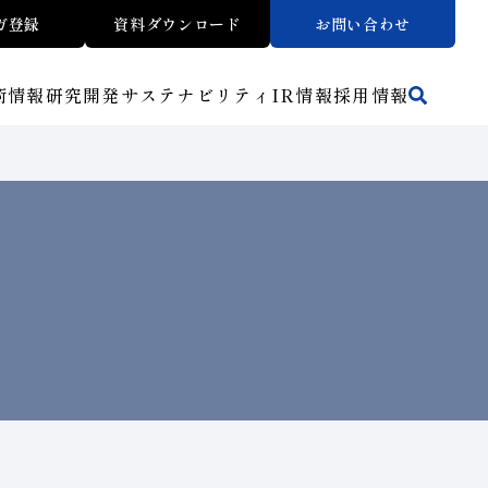
ガ登録
資料ダウンロード
お問い合わせ
術情報
研究開発
サステナビリティ
IR
情報
採用情報
活動拠点
方法から探す
マテリアリティ
財務ハイライト
トラブルシューティング
リスクマネジメント（BCM）
ワークから探す
メッセージ
ご使用上の注意
介
イノベーションストーリー
子会社
人材育成
サステナビリティブックレット
介
マルチステークホルダー