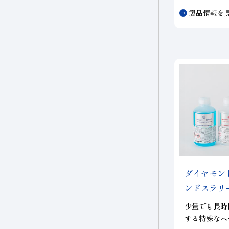
他の結合材で
製品情報を
ツルーイング・ドレッ
用いたりしま
磁性材料
シング
複合材料・樹脂
研磨
切削工具材料
石材・建設・鉱業関連
材料
研削砥石
ダイヤモン
ンドスラリ
その他
少量でも長時
する特殊なペ