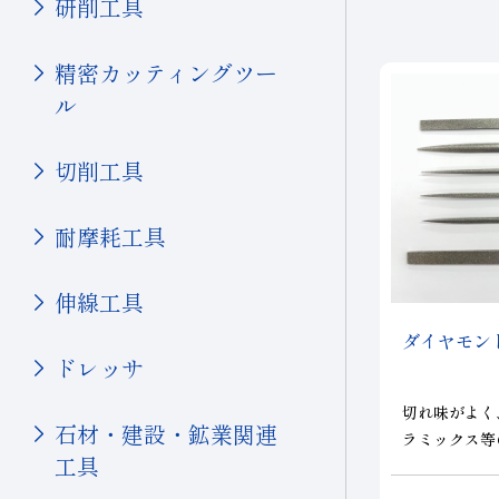
研削工具
シリコン
硝子(電子･半導体)
精密カッティングツー
磁性材料
ル
伸線
切削工具
その他(電子・半導体)
輸送機器
耐摩耗工具
自動車・二輪
伸線工具
硝子(自動車)
セラミックス(自動車部品)
ダイヤモン
ドレッサ
航空機
その他(輸送機器)
切れ味がよく
石材・建設・鉱業関連
ラミックス等
機械・工具
工具
修正に最適で
様々な粒度で