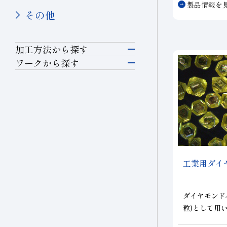
セラミックス(構造部品）
製品情報を
その他
機械付
超硬
加工方法から探す
軸受
研削
ワークから探す
その他(機械)
半導体材料
切断・溝入れ
石材・建設
ガラス
石材
穴あけ
建設
セラミックス
土木・鉱業
切削
工業用ダイ
精密金型材料
その他業種
耐摩耗
宝飾
非鉄・特殊金属材料
ダイヤモンド
その他(その他業種)
粒)として用
伸線
ジンボンド、
鉄系材料