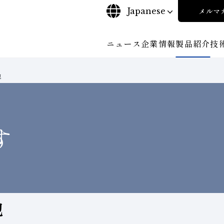
Japanese
メルマ
ニュース
企業情報
製品紹介
技
他
について
ご挨拶
沿⾰
探す
ンド工具・
ビリティポリシー
CBN工具の基礎知識
株式に関する諸手続き
工具の種類から探す
コーポレート・ガバナンス
教えて！研削工具
加工
輪
について
会社概要
対外発表一覧
役員紹
安全な取扱いについて
取り組み
ンダー
ディスクロージャーポリシー
環境への取り組み
す
経営理念
事業紹
他