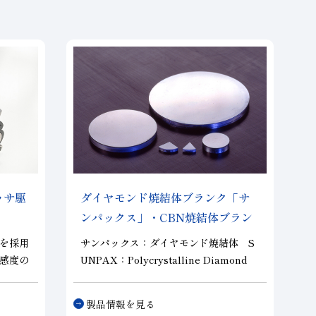
ッサ駆
ダイヤモンド焼結体ブランク「サ
ンパックス」・CBN焼結体ブラン
ク「サンナイト」
を採用
サンパックス：ダイヤモンド焼結体 S
感度の
UNPAX：Polycrystalline Diamond
の成形
（PCD）
能で
合成ダイヤモンドの微結晶を高温・高圧
製品情報を見る
で、各種の結合剤と同時に形成させて得