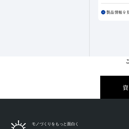
−WO
は、希
材種に対し経
製品情報を
シング加工を
性・潤滑性・
は、ダイヤモ
大限に発揮し
にします。
資