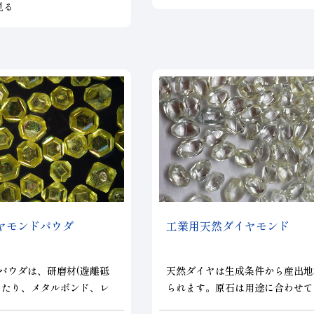
見る
ヤモンドパウダ
工業用天然ダイヤモンド
パウダは、研磨材(遊離砥
天然ダイヤは生成条件から産出地
いたり、メタルボンド、レ
られます。原石は用途に合わせて
ビトリファイドボンドその
イス、バイト、ドレッサ等に使用