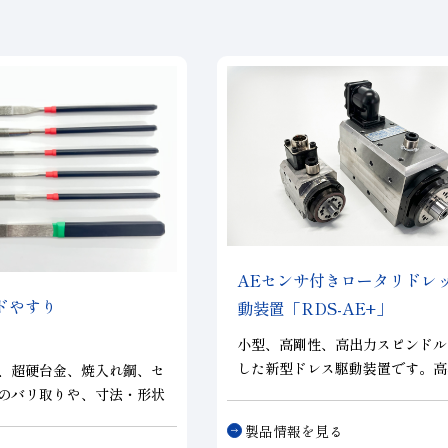
AE
センサ付きロータリドレ
ドやすり
動装置「RDS-AE+」
小型、高剛性、高出力スピンドル
した新型ドレス駆動装置です。高
、超硬台金、焼入れ鋼、セ
AEセンサを内蔵しており、砥石
のバリ取りや、寸法・形状
状態を高精度に確認することが可
す。ワークや用途に応じた
製品情報を見る
す。
製作可能です。