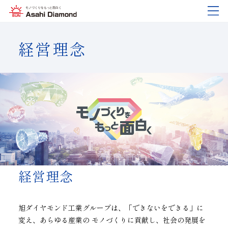
経営理念
企業情報
製品紹介
技術情報
研究開発
サステナビリティ
IR
情報
企業情報
製品紹介
技術情報
研究開発
サステナビリティ
IR
情報
旭ダイヤについて
業種から探す
ダイヤモンド工具・
研究開発について
サステナビリティポリシー
IR資料室
CBN工具の基礎知識
ご挨拶
工具の種類から探す
教えて！研削工具
対外発表一覧
コーポレート・ガバナンス
株式に関する諸手続き
沿⾰
加工方法から探す
トラブルシューティング
イノベーションストーリー
マテリアリティ
財務ハイライト
活動拠点
ワークから探す
ご使用上の注意
リスクマネジメント（BCM）
メッセージ
経営理念
ダイヤの輪
製品検索
各製品の安全な取扱いについて
品質への取り組み
IRカレンダー
会社概要
環境への取り組み
ディスクロージャーポリシー
旭ダイヤモンド工業グループは、「できないをできる」に
変え、あらゆる産業の モノづくりに貢献し、社会の発展を
役員紹介
人材育成