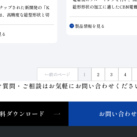
総形形状の加工に適したCBN電
ナップされた新開発の
「K
ール。機上での調整が不要で、Ra0
は、高精度な総型形状と切
ｍ以下、形状精度±0.005ｍｍを
たロータリドレッサです。
製品情報を見る
能。
見る
前のページ
1
2
3
4
ご質問・ご相談はお気軽に
お問い合わせくださ
料ダウンロード
お問い合わ