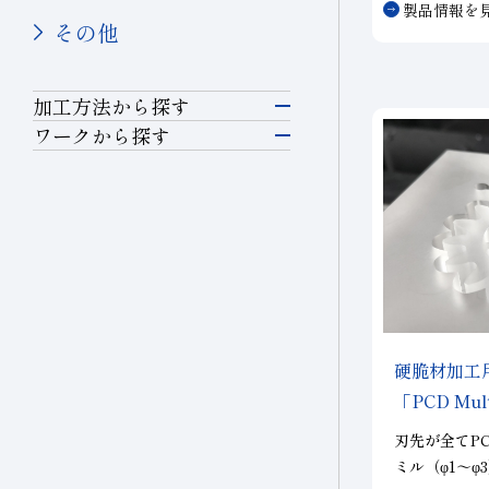
セラミックス(構造部品）
製品情報を
法精度を実現
その他
機械付
精密部品加工
め、以下の2
超硬
しています。
加工方法から探す
軸受
研削
ワークから探す
その他(機械)
半導体材料
切断・溝入れ
石材・建設
ガラス
石材
穴あけ
建設
セラミックス
土木・鉱業
切削
精密金型材料
その他業種
硬脆材加工
耐摩耗
「PCD Mul
宝飾
非鉄・特殊金属材料
エッジ」
刃先が全てP
その他(その他業種)
伸線
ミル（φ1～φ
鉄系材料