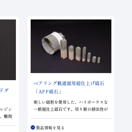
ベアリング軌道面用超仕上げ砥石
ドダ
「AFF砥石」
新しい砥粒を使用した、ハイポーラスな
レジン
一般超仕上砥石です。切り屑の排出性が
、難削
良いため、目詰まりしにくく、切れ味に
及び、
優れ、高寿命な砥石です。
製品情報を見る
ビトリ