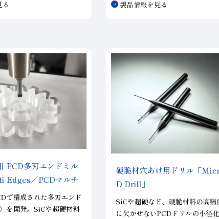
見る
製品情報を見る
します。
ファイド砥石です。
の高能率化に貢献するた
種類のラインアップを展開
用 PCD多刃エンドミル
硬脆材穴あけ用ドリル「Micro
ti Edges／PCDマルチ
D Drill」
CDで構成された多刃エンド
SiCや超硬など、硬脆材料の高精
3）を開発。SiCや超硬材料
に欠かせないPCDドリルの小径化（