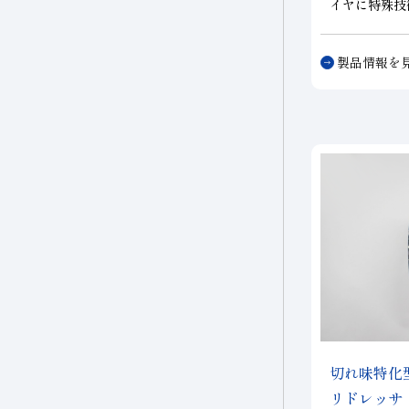
イヤに特殊技
着した細径の
離砥粒方式に
製品情報を
ア等、硬脆材
間を短縮でき
低減され、歩
た水溶性切削
の回収や再資
ストダウンが
品です。当社
おり、お客様
最適な加工条
す。
切れ味特化
リドレッサ