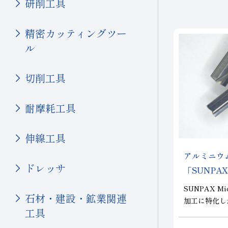
研削工具
シリコン
硝子(電子･半導体)
精密カッティングツー
磁性材料
ル
伸線
切削工具
その他(電子・半導体)
輸送機器
耐摩耗工具
自動車・二輪
伸線工具
硝子(自動車)
セラミックス(自動車部品)
アルミニウ
ドレッサ
「SUNPAX
航空機
マ」
その他(輸送機器)
SUNPAX 
石材・建設・鉱業関連
加工に特化し
機械・工具
工具
リーズ です
り加工におい