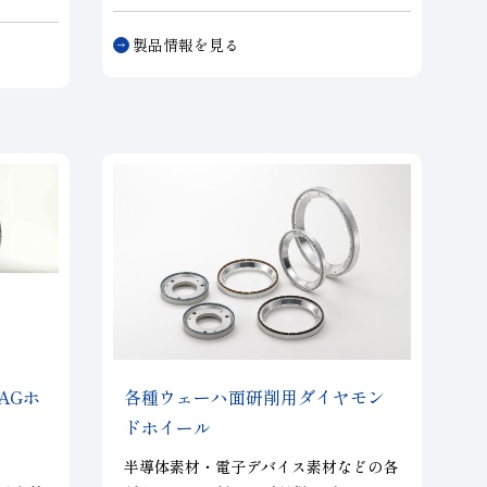
構造により、これまでのメタルボンドホ
全てPC
イールでは適用できなかった細かな粒度
ングを
製品情報を見る
の研削を実現し、同じ粒度のビトリファ
。 半
イドボンドホイールと比較して切れ味と
の次世
耐摩耗性に優れています。
ます。
AGホ
各種ウェーハ面研削用ダイヤモン
ドホイール
半導体素材・電子デバイス素材などの各