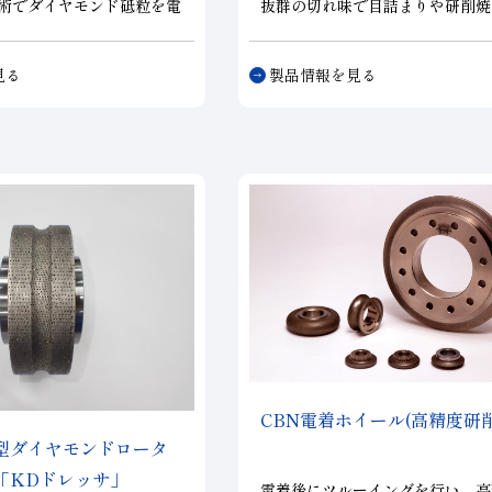
術でダイヤモンド砥粒を電
抜群の切れ味で目詰まりや研削焼
長尺ワイヤです。従来の遊
制し、従来の電着に比べ２倍以上
比べ、シリコンやサファイ
命。総形形状にも対応可能で、粗
見る
製品情報を見る
料のスライス切断(加工)時
ら仕上げ加工まで幅広く効果を発
るほか、切り代や加工歪が
す。
留まり向上を図れます。ま
液を使用するため、切り粉
源化が行え、トータルなコ
図れる地球環境に優しい製
では切断試験機を保有して
の種々材料の切断に対して
件を提案することが可能で
CBN
電着ホイール(高精度研削
型ダイヤモンドロータ
「KDドレッサ」
電着後にツルーイングを行い、高