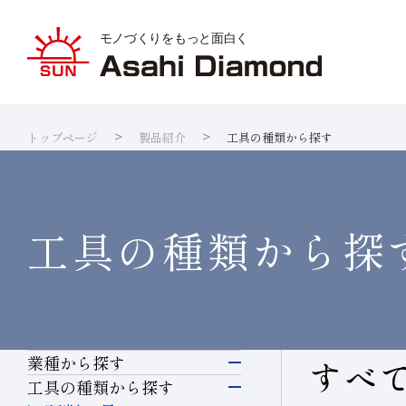
トップページ
製品紹介
工具の種類から探す
旭ダイヤ
業種から
ダイヤモ
サステナ
IR資料室
企業情報
製品紹介
技術情報
研究開発
サステナビリティ
IR
情報
ダイヤの
研究開発
製品検索
各製品の
品質への
IRカレ
工具の種類から探
業種から探す
すべ
電子・半導体
工具の種類から探す