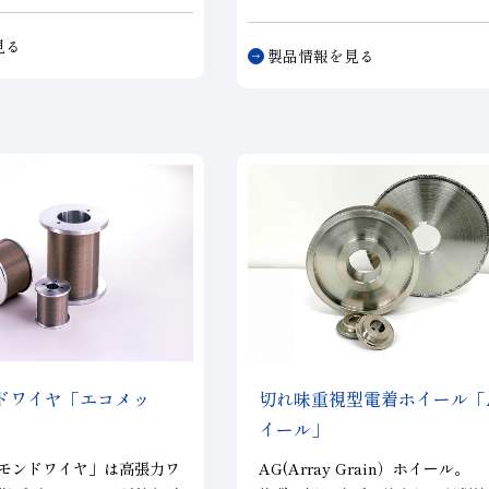
料の加工において、高精
～1.5）を実現。 ドリル先端部を
両立し、お客様の高能率加
Dで構成し、高寿命で且つチッピ
見る
ます。φ3の径で25枚刃と小
製品情報を見る
抑制した穴あけ加工に対応します
が多いところが特徴です。
導体関連部品、精密金型部品など
代に求められるニーズにお応えし
ドワイヤ「エコメッ
切れ味重視型電着ホイール「
イール」
モンドワイヤ」は高張力ワ
AG(Array Grain）ホイール。