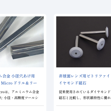
ム合金 小径穴あけ用
非球面レンズ用ビトリファイ
 Micro ドリル＆リー
イヤモンド砥石
Microは、アルミニウム合金
従来使用されているダイヤモンド
た 小径・高精度ツールシ
砥石と比較し、形状維持性に優れ
。高剛性設計により、高送
材である超硬金型やSiC金型向け
ても優れた加工安定性と寸
硝材の研磨に適したダイヤモンド