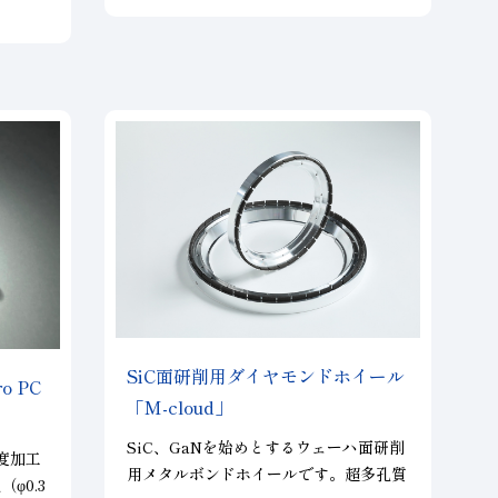
SiC面研削用ダイヤモンドホイール
 PC
「M-cloud」
SiC、GaNを始めとするウェーハ面研削
度加工
用メタルボンドホイールです。超多孔質
φ0.3