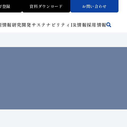
ガ登録
資料ダウンロード
お問い合わせ
術情報
研究開発
サステナビリティ
IR
情報
採用情報
活動拠点
方法から探す
マテリアリティ
財務ハイライト
トラブルシューティング
リスクマネジメント（BCM）
ワークから探す
メッセージ
ご使用上の注意
介
イノベーションストーリー
子会社
人材育成
サステナビリティブックレット
介
マルチステークホルダー