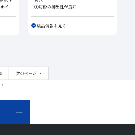
着ホイ
①切粉の排出性が良好
.8μ
②安定した研削性を持つ
実現可
③耐摩耗性に優れ、長寿命
製品情報を見る
④電着ツルーアでのツルーイングが可能
（ＣＢＮに限る）
5
次のページ
い
せ