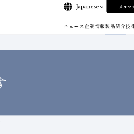
Japanese
メルマ
ニュース
企業情報
製品紹介
技
について
ご挨拶
沿⾰
探す
ンド工具・
ビリティポリシー
CBN工具の基礎知識
株式に関する諸手続き
工具の種類から探す
コーポレート・ガバナンス
教えて！研削工具
加工
輪
について
会社概要
対外発表一覧
役員紹
安全な取扱いについて
取り組み
ンダー
ディスクロージャーポリシー
環境への取り組み
す
経営理念
事業紹
て