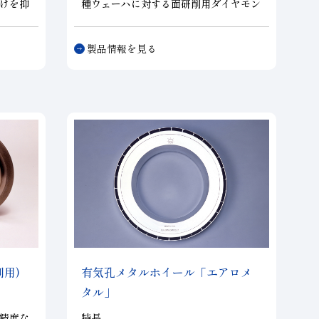
けを抑
種ウェーハに対する面研削用ダイヤモン
の長寿
ドホイールです。各素材に合わせた最適
加工か
なホイールを提供します。加工によるダ
製品情報を見る
揮しま
メージを最小化し、加工効率の向上、加
工コストの低減に寄与します。お客様の
ニーズに合わせたカスタマイズが可能で
す。
用)
有気孔メタルホイール「エアロメ
タル」
精度な
特長