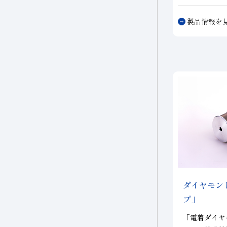
など、硬脆材
ツルーイング・ドレッ
度・高寿命を
製品情報を
工を実現致し
磁性材料
シング
径ながら刃数
複合材料・樹脂
研磨
切削工具材料
石材・建設・鉱業関連
材料
研削砥石
ダイヤモン
その他
プ」
「電着ダイヤ