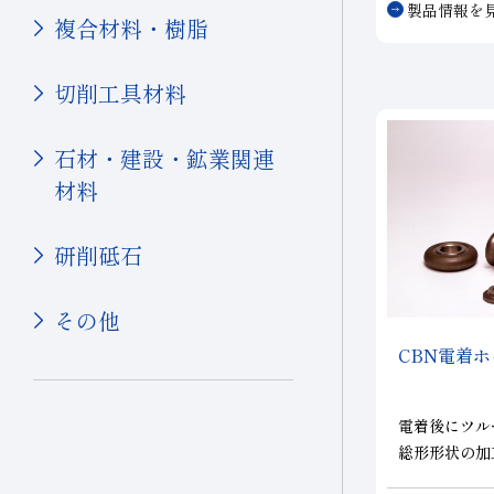
セラミックス(構造部品）
製品情報を
抑制した穴あ
複合材料・樹脂
研磨
その他
機械付
導体関連部品
代に求められ
超硬
切削工具材料
軸受
石材・建設・鉱業関連
その他(機械)
材料
石材・建設
石材
研削砥石
建設
その他
土木・鉱業
CBN
電着ホ
その他業種
宝飾
電着後にツル
その他(その他業種)
総形形状の加
ール。機上での