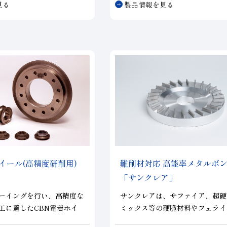
見る
製品情報を見る
け加工に対応します。 半
ファイド砥石です。
、精密金型部品などの次世
るニーズにお応えします。
イール(高精度研削用)
難削材対応 高能率メタルボ
「サンクレア」
ーイングを行い、高精度な
サンクレアは、サファイア、超硬
工に適したCBN電着ホイ
ミックス等の硬脆材料やフェライ
調整が不要で、Ra0.8μ
オジム鉄等の硬磁性材料、焼結部