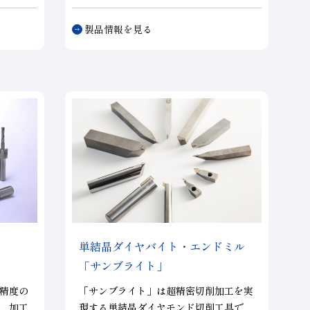
センタ
大径ホイールまで様々な大きさを製造し
ずに長
ており、各種自動車部品の加工や軸受け
製品情報を見る
ドレス
の内面研削を始めとして幅広い用途に多
。既存
く使用されております。また、アンギュ
OWER
ラー研削用の総形ホイール、センタレス
ホイール、六角ペレットを使った両頭ホ
イールなど各種アプリケーションにも対
応しております。
単結晶ダイヤバイト・エンドミル
「サンブライト」
精度の
「サンブライト」は超精密切削加工を実
、加工
現する単結晶ダイヤモンド切削工具で