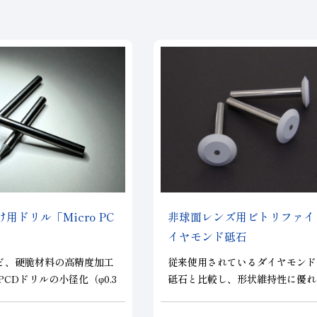
用ドリル「Micro PC
非球面レンズ用ビトリファイ
イヤモンド砥石
など、硬脆材料の高精度加工
従来使用されているダイヤモンド
CDドリルの小径化（φ0.3
砥石と比較し、形状維持性に優れ
現。 ドリル先端部を全てPC
材である超硬金型やSiC金型向け
高寿命で且つチッピングを
硝材の研磨に適したダイヤモンド