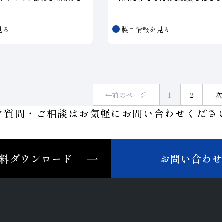
使用したホイールです。長
面粗さ・真円・同軸といった高精
持が要求される研削、重研
や高速送りにも設計対応が可能で
見る
製品情報を見る
フィード研削、高硬度鋼
ーマル仕様から、付加価値仕様ま
上)の能率的研削、比較的低硬
数の製品ラインアップでお客様の
0〜50)
で長寿命が要求さ
にお応えします。
能です。
前のページ
1
2
次
ご質問・ご相談はお気軽に
お問い合わせくださ
料ダウンロード
お問い合わ