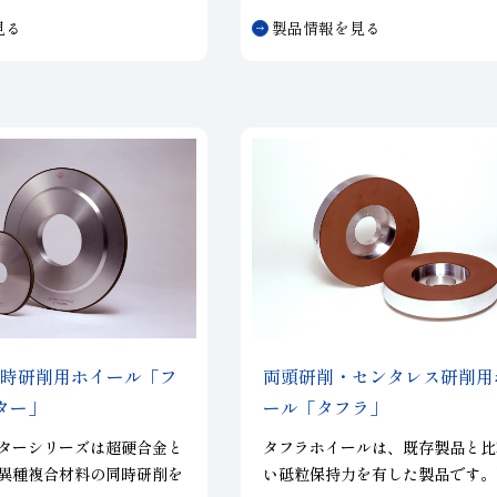
度±0.005ｍｍを実現可
鉄系材料において、従来のメタル
見る
製品情報を見る
では得られなかった領域の切れ味
を実現し、加工能率の向上とコス
減に寄与します。
同時研削用ホイール「フ
両頭研削・センタレス研削用
ター」
ール「タフラ」
ターシリーズは超硬合金と
タフラホイールは、既存製品と比
異種複合材料の同時研削を
い砥粒保持力を有した製品です。