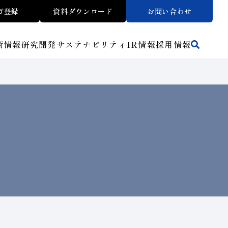
ガ登録
資料ダウンロード
お問い合わせ
術情報
研究開発
サステナビリティ
IR
情報
採用情報
活動拠点
方法から探す
マテリアリティ
財務ハイライト
トラブルシューティング
リスクマネジメント（BCM）
ワークから探す
メッセージ
ご使用上の注意
介
イノベーションストーリー
子会社
人材育成
サステナビリティブックレット
介
マルチステークホルダー