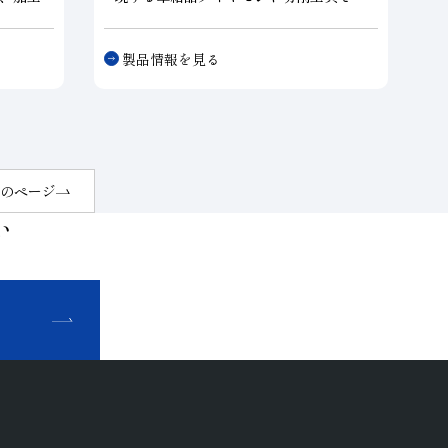
度要求
す。
す。ノ
高精度の加工技術により、鋭利な切れ刃
製品情報を見る
で、多
とナノオーダレベルの輪郭精度を確立し
ニーズ
ました。
各種レンズ製品やレンズ金型、非鉄金属
製品の鏡面加工などに対応致します。
のページ
い
せ