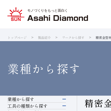
トップページ
製品紹介
ワークから探す
精密金型
旭ダイヤ
業種から
ダイヤモ
サステナ
IR資料室
企業情報
製品紹介
技術情報
研究開発
サステナビリティ
IR
情報
ダイヤの
研究開発
製品検索
各製品の
品質への
IRカレ
業種から探す
業種から探す
精密
電子・半導体
工具の種類から探す