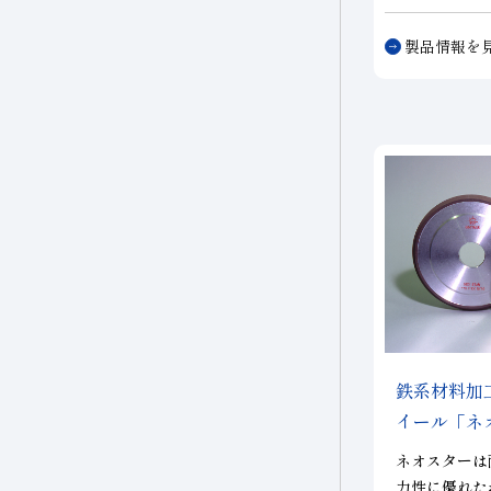
高能率、高精
ボンドBFM
製品情報を
セラミックス
精度に実現し
S」を使用し
鉄系材料加
イール
「ネ
ネオスターは
力性に優れた