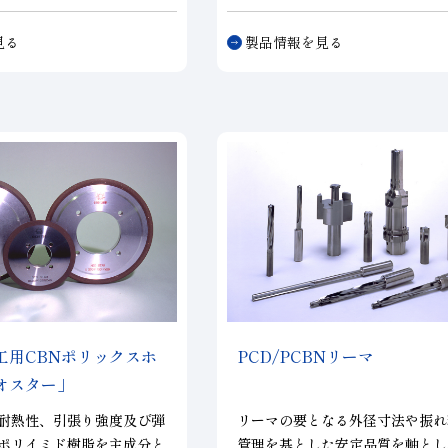
度に実現した「同時研削用
自生作用が起こり難い両頭研削や
」、超硬合金や鉄鋼材料、
レス研削において、砥粒が脱落せ
見る
製品情報を見る
等の鏡面研削を高能率、高
く残存する事で切れ味が持続し、
た鏡面仕上用ボンド「BF
インターバルの延長を実現します
たホイールです。
製品と同様に、WAドレスやX-P
ドレスで対応可能。
工用
CBNポリックスホ
PCD/PCBNリーマ
オスター」
耐熱性、引張り強度及び弾
リーマの要となる外径寸法や振れ
ポリイミド樹脂を主成分と
管理を基とした安定品質を軸とし