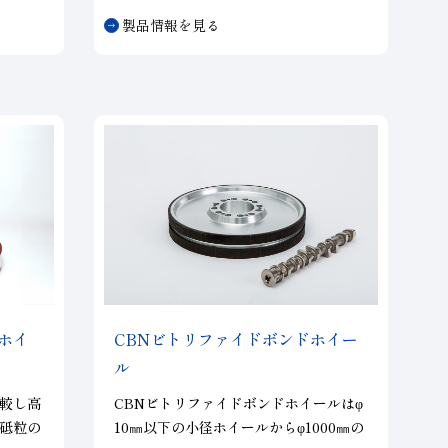
ボンド
③耐摩耗性に優れ、長寿命
製品情報を見る
と寿命
④電着ツルーアでのツルーイングが可能
トの削
（ＣＢＮに限る）
ホイ
CBN
ビトリファイドボンドホイー
ル
較し高
CBNビトリファイドボンドホイールはφ
砥粒の
10㎜以下の小径ホイールからφ1000㎜の