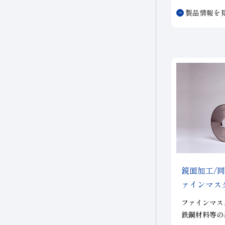
ｍ以下、形状精
製品情報を
能。
鏡面加工/
ァインマス
ファインマス
鉄鋼材料等の