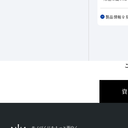
したボンドを
時間の形状保
製品情報を
削やクリープ
(HRC67以
度の鋼
(HRC4
れる研削が可
資