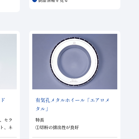
工を実現致します。φ3の径で25枚刃と小
径ながら刃数が多いところが特徴です。
ンド
有気孔メタルホイール「エアロメ
タル」
、セラ
特長
ト、ネ
①切粉の排出性が良好
品等の
②安定した研削性を持つ