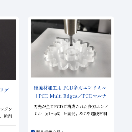
硬脆材加工用 PCD多刃エンドミル
ドダ
「PCD Multi Edges／PCDマルチ
エッジ」
刃先が全てPCDで構成された多刃エンド
レジン
ミル（φ1～φ3）を開発。SiCや超硬材料
、難削
など、硬脆材料の加工において、高精
及び、
度・高寿命を両立し、お客様の高能率加
ビトリ
製品情報を見る