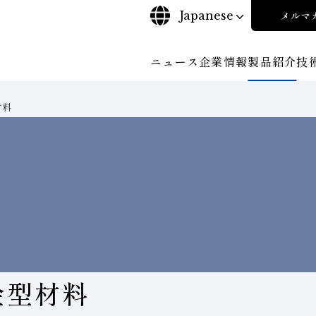
Japanese
メルマ
ニュース
企業情報
製品紹介
技
材料
について
ご挨拶
沿⾰
探す
ンド工具・
ビリティポリシー
CBN工具の基礎知識
株式に関する諸手続き
工具の種類から探す
コーポレート・ガバナンス
教えて！研削工具
加工
輪
について
会社概要
対外発表一覧
役員紹
安全な取扱いについて
取り組み
ンダー
ディスクロージャーポリシー
環境への取り組み
経営理念
事業紹
金型材料