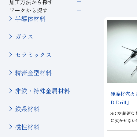
研削工具
加工方法から探す
シリコン
研削
ワークから探す
硝子(電子･半導体)
半導体材料
精密カッティングツー
磁性材料
切断・溝入れ
ル
ガラス
伸線
穴あけ
切削工具
その他(電子・半導体)
セラミックス
輸送機器
切削
耐摩耗工具
精密金型材料
自動車・二輪
耐摩耗
伸線工具
硝子(自動車)
非鉄・特殊金属材料
セラミックス(自動車部品)
硬脆材穴あけ
伸線
ドレッサ
D Drill」
航空機
鉄系材料
その他(輸送機器)
SiCや超硬
ツルーイング・ドレッ
石材・建設・鉱業関連
に欠かせないP
磁性材料
シング
機械・工具
工具
～1.5）を実
Dで構成し、