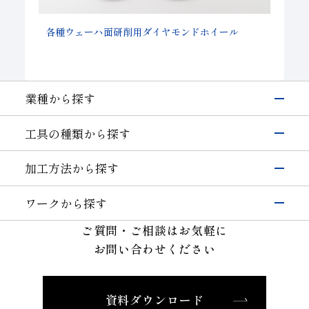
各種ウェーハ面研削用ダイヤモンドホイール
業種から探す
電子・半導体
工具の種類から探す
シリコン
硝子(電子･半導体)
磁性材料
伸線
研削工具
加工方法から探す
その他(電子・半導体)
精密カッティングツール
輸送機器
研削
切削工具
自動車・二輪
硝子(自動車)
ワークから探す
切断・溝入れ
耐摩耗工具
セラミックス(自動車部品)
航空機
半導体材料
その他(輸送機器)
ご質問・ご相談はお気軽に
穴あけ
伸線工具
機械・工具
ガラス
切削
お問い合わせください
ドレッサ
セラミックス(構造部品）
機械付
セラミックス
耐摩耗
石材・建設・鉱業関連工具
超硬
軸受
精密金型材料
伸線
その他
その他(機械)
資料ダウンロード
非鉄・特殊金属材料
ツルーイング・ドレッシング
石材・建設