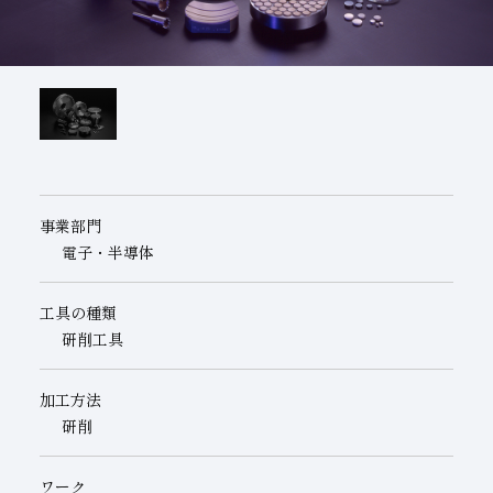
子会社
サステナビリティブックレット
経営理念
事業紹介
マルチステークホルダー
事業部門
電子・半導体
工具の種類
研削工具
加工方法
研削
ワーク