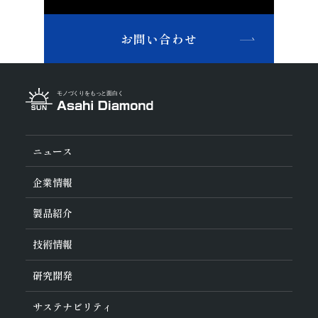
鉄系材料
研磨
石材
建設
土木・鉱業
磁性材料
お問い合わせ
その他業種
複合材料・樹脂
宝飾
その他(その他業種)
切削工具材料
石材・建設・鉱業関連材料
研削砥石
その他
ニュース
企業情報
旭ダイヤについて
製品紹介
ダイヤの輪
ご挨拶
業種から探す
技術情報
会社概要
工具の種類から探す
経営理念
加工方法から探す
沿革
ダイヤモンド工具・
CBN工具の基礎知識
研究開発
ワークから探す
役員紹介
教えて！研削工具
製品検索
事業紹介
ご使⽤上の注意
研究開発について
活動拠点
サステナビリティ
各製品の安全な取扱いについて
対外発表一覧
子会社