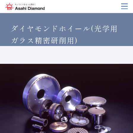
企業情報
製品紹介
技術情報
研究開発
サステナビリティ
IR
情報
ダイヤモンドホイール(光学用
ガラス精密研削用)
企業情報
製品紹介
技術情報
研究開発
サステナビリティ
IR
情報
旭ダイヤについて
業種から探す
ダイヤモンド工具・
研究開発について
サステナビリティポリシー
IR資料室
CBN工具の基礎知識
ご挨拶
工具の種類から探す
教えて！研削工具
対外発表一覧
コーポレート・ガバナンス
株式に関する諸手続き
沿⾰
加工方法から探す
トラブルシューティング
イノベーションストーリー
マテリアリティ
財務ハイライト
活動拠点
ワークから探す
ご使用上の注意
リスクマネジメント（BCM）
メッセージ
ダイヤの輪
製品検索
各製品の安全な取扱いについて
品質への取り組み
IRカレンダー
会社概要
環境への取り組み
ディスクロージャーポリシー
役員紹介
人材育成