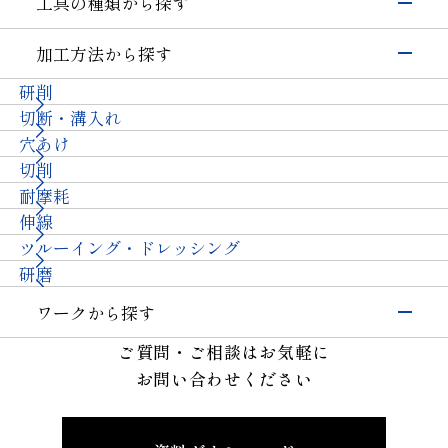
工具の種類から探す
シリコン
硝子(電子･半導体)
磁性材料
伸線
研削工具
加工方法から探す
その他(電子・半導体)
精密カッティングツール
輸送機器
研削
切削工具
自動車・二輪
硝子(自動車)
切断・溝入れ
耐摩耗工具
セラミックス(自動車部品)
航空機
その他(輸送機器)
穴あけ
伸線工具
機械・工具
切削
ドレッサ
セラミックス(構造部品）
機械付
耐摩耗
石材・建設・鉱業関連工具
超硬
軸受
伸線
その他
その他(機械)
ツルーイング・ドレッシング
石材・建設
研磨
石材
建設
土木・鉱業
ワークから探す
その他業種
宝飾
その他(その他業種)
半導体材料
ご質問・ご相談はお気軽に
ガラス
お問い合わせください
セラミックス
精密金型材料