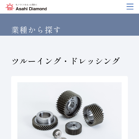
企業情報
製品紹介
技術情報
研究開発
サステナビリティ
IR
情報
業種から探す
企業情報
製品紹介
技術情報
研究開発
サステナビリティ
IR
情報
ツルーイング・ドレッシング
旭ダイヤについて
業種から探す
ダイヤモンド工具・
研究開発について
サステナビリティポリシー
IR資料室
CBN工具の基礎知識
ご挨拶
工具の種類から探す
教えて！研削工具
対外発表一覧
コーポレート・ガバナンス
株式に関する諸手続き
沿⾰
加工方法から探す
トラブルシューティング
イノベーションストーリー
マテリアリティ
財務ハイライト
活動拠点
ワークから探す
ご使用上の注意
リスクマネジメント（BCM）
メッセージ
ダイヤの輪
製品検索
各製品の安全な取扱いについて
品質への取り組み
IRカレンダー
会社概要
環境への取り組み
ディスクロージャーポリシー
役員紹介
人材育成