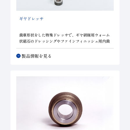
子会社
サステナビリティブックレット
ギヤドレッサ
経営理念
事業紹介
歯車形状をした特殊ドレッサで、ギヤ研削用ウォーム
状砥石のドレッシングやファインフィニッシュ用内歯
マルチステークホルダー
車状砥石のドレッシングに使用され、高精度ギヤの量
産に威力を発揮します。
製品情報を見る