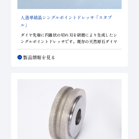
人造単結晶シングルポイントドレッサ「スタブ
ル」
ダイヤ先端に円錐状の切れ刃を研磨により生成したシ
ングルポイントドレッサです。既存の天然原石ダイヤ
モンドドレッサに比べ安定した切味、性能が得られ、
同様なドレッシング条件での作業が可能です。基本的
製品情報を見る
なドレス性能はもちろんのこと、R形状・テーパー形
状等の簡単な形状修正を得意とし、汎用性に長けたド
レッサです。