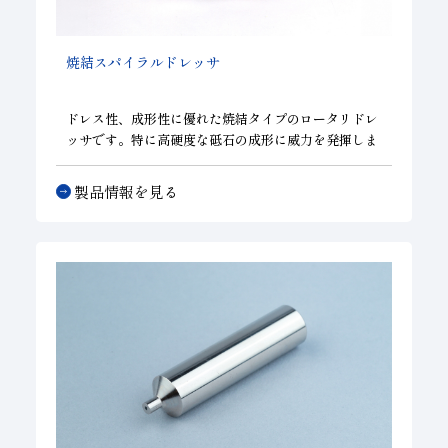
焼結スパイラルドレッサ
ドレス性、成形性に優れた焼結タイプのロータリドレ
ッサです。特に高硬度な砥石の成形に威力を発揮しま
す。ダイヤモンドをスパイラル状にセットしたことに
より、円周方向の砥粒間隔が広がり切れ味が向上し、
製品情報を見る
さらに幅方向の砥粒間隔が狭くなり、砥石を均一に成
形出来るようになりました。この結果、高能率で高精
度な研削加工が可能となりました。