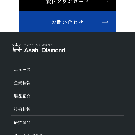
資料ダウンロード
非鉄・特殊金属材料
鉄系材料
磁性材料
お問い合わせ
複合材料・樹脂
切削工具材料
石材・建設・鉱業関連材料
研削砥石
その他
ニュース
企業情報
旭ダイヤについて
製品紹介
ダイヤの輪
ご挨拶
業種から探す
技術情報
会社概要
工具の種類から探す
経営理念
加工方法から探す
沿革
ダイヤモンド工具・
CBN工具の基礎知識
研究開発
ワークから探す
役員紹介
教えて！研削工具
製品検索
事業紹介
ご使⽤上の注意
研究開発について
活動拠点