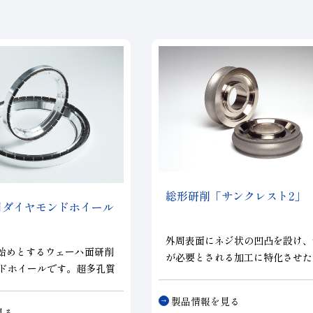
総形研削「サンクレスト2」
削用ダイヤモンドホイール
」
外周表面にネジ状の凹凸を設け、
Nを始めとするウェーハ面研削
が必要とされる加工に特化させた
ドホイールです。超多孔質
イール。
これまでのメタルボンドホ
製品情報を見る
用できなかった細かな粒度
見る