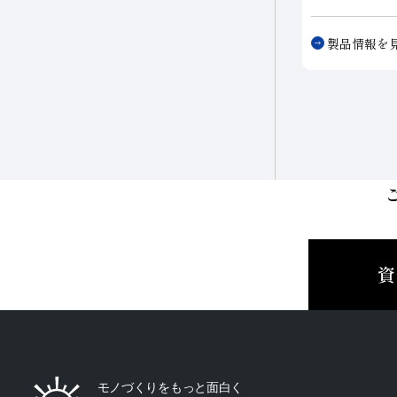
ホイールおよ
ールが使用さ
製品情報を
れた実績をも
有マシンにあ
す。
資