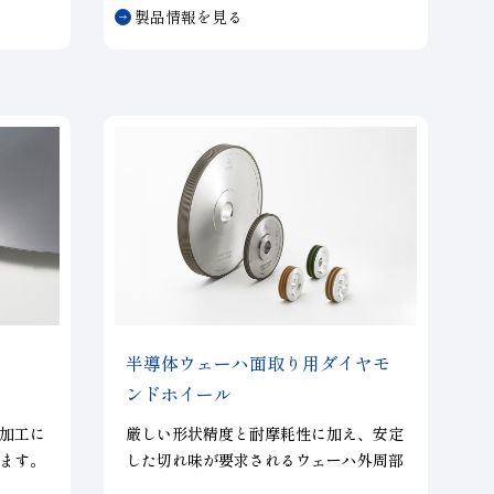
ダイヤ
る電着軸付きホイール。冷却効果が高
製品情報を見る
造を持
く、画期的な加工速度で高能率加工を実
砥粒が
現したセンタースルータイプ専用のセラ
強度が
メイトドリル、溝加工ツールのセラメイ
れま
トエンドミル、
JIS2級精度(M3〜M12）
が可能
のネジ加工が可能でネジ山数を半分に
くい特
し、工具負荷を軽減したネジ切り加工ツ
までさ
ールのセラメイトタップ、高速送り加工
モンド
が可能な高能率コンタリング加工ツール
、ダイ
のセラメイトコンタリング。
です。
半導体ウェーハ面取り用ダイヤモ
ンドホイール
加工に
厳しい形状精度と耐摩耗性に加え、安定
ます。
した切れ味が要求されるウェーハ外周部
精度を
の面取り加工には、メタルボンドホイー