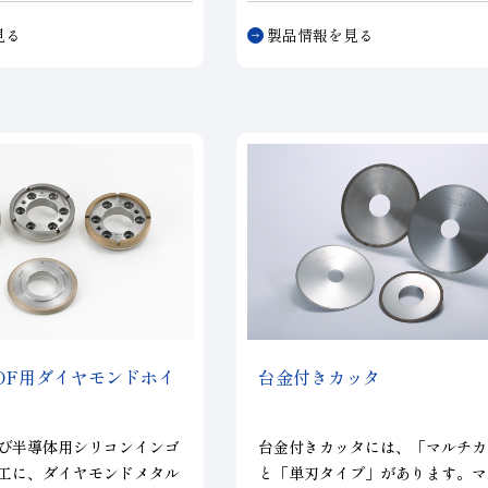
術として利用されている
Ｃ
維持し、良好なウェーハ外周を実
見る
製品情報を見る
において、研磨パッドのコ
す。外周用面取りホイール同様、
ングは研磨特性を安定化す
多溝タイプ、粗・仕上げ一体型ホ
を担っており、当社では25
等、幅広い仕様に対応致します。
り高品質・高信頼性のコン
通じてＣＭＰプロセスの安
続けるともに、多様化する
した様々な形状・仕様のコ
を提供しています。
OF
用ダイヤモンドホイ
台金付きカッタ
び半導体用シリコンインゴ
台金付きカッタには、「マルチカ
工に、ダイヤモンドメタル
と「単刃タイプ」があります。マ