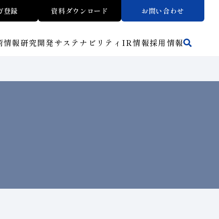
ガ登録
資料ダウンロード
お問い合わせ
術情報
研究開発
サステナビリティ
IR
情報
採用情報
活動拠点
方法から探す
マテリアリティ
財務ハイライト
トラブルシューティング
リスクマネジメント（BCM）
ワークから探す
メッセージ
ご使用上の注意
介
イノベーションストーリー
子会社
人材育成
サステナビリティブックレット
介
マルチステークホルダー