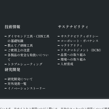
技術情報
サステナビリティ
ダイヤモンド工具・
CBN工具
サステナビリティポリシー
の基礎知識
コーポレート・ガバナンス
教えて！研削工具
マテリアリティ
ご使⽤上の注意
リスクマネジメント（BCM）
品質への取り組み
各製品の安全な取扱いについ
環境への取り組み
て
人材育成
トラブルシューティング
研究開発
研究開発について
対外発表一覧
イノベーションストーリー
ています。当サイトをご利用いただく際には、当社のクッキーのご利用について同