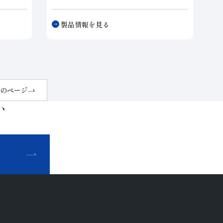
数枚組
は、主に半導体用シリコン、化合物ウェ
る事が
ーハのダイシングに使用します。アルミ
製品情報を見る
、累積
台金とニッケルのダイヤ層が一体とな
加工品
り、扱い易さも兼ね備えています。リン
スチー
グタイプは、半導体シリコン、化合物ウ
たは
C
ェーハに加え、
各種PKG
、電子部品材
。ボン
料などの切断、溝入れに広範囲で対応す
択する
る事が可能です。ボンドは、電鋳、メタ
のページ
（V形
ル、レジンの3種類を選択する事でき、
い
、首下
電鋳ボンドは、厚さ15μmの極薄刃の製
作も可能です。レジンボンドは、チッピ
ングや切断抵抗の抑制が必要なガラス、
セラミックおよびQFN等の各種PKG切
せ
断用途に多く使われます。メタルボンド
は、電鋳に匹敵する高剛性タイプから切
れ味に優れるタイプまで幅広いボンドラ
インナップの中から各種被削材に適した
ボンドを選択する事が可能です。