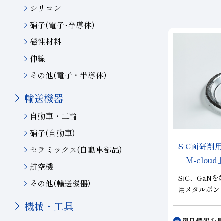
シリコン
硝子(電子･半導体)
磁性材料
伸線
その他(電子・半導体)
輸送機器
自動車・二輪
硝子(自動車)
SiC面研
セラミックス(自動車部品)
「M-cloud
航空機
SiC、Ga
その他(輸送機器)
用メタルボン
構造により、
機械・工具
イールでは適
製品情報を