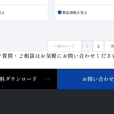
びダイヤモンドレジンホイ
ッタは、被削材に適した仕様を複
れます。様々な分野で培わ
み合わせて、切断、溝入れ加工す
見る
製品情報を見る
とに、お客様のニーズや保
可能です。刃先形状、ピッチ精度
ったホイールをご提供しま
精度など、当社独自の技術が高い
質を実現します。単刃タイプは、
ル台金の外周部にダイヤモンドま
BN砥粒層
を形成したカッタです
ドは、電着、メタル、レジンを選
前のページ
1
2
次
事ができ、要求に応じて刃先形状
ご質問・ご相談はお気軽に
お問い合わせくださ
状、R形状）や台金形状（全ニゲ
ニゲ）も選択可能です。
料ダウンロード
お問い合わ