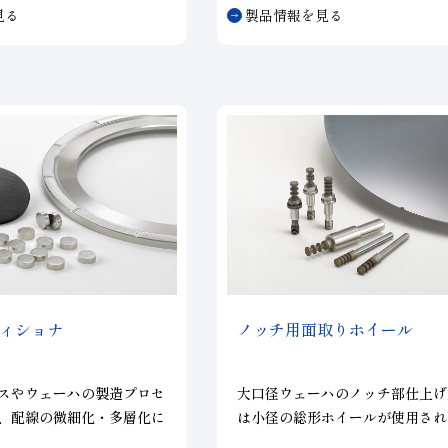
優れ、長寿命
加工された台金上にロー材により
見る
製品情報を見る
アでのツルーイングが可能
モンド砥粒を一層だけ固定した構
る）
つ工具です。電着工具に対して、
台金に強固に接合しており、保持
強く突出量も大きい特徴があげら
す。また砥粒の配列や間隔の調整
で、切れ味の向上や目づまりしに
性を生かし粗加工から仕上げ加工
まざまな用途や工具形状（ダイヤ
コアドリル、ダイヤモンドカッタ
ヤモンドホイール等）に対応可能
ィショナ
ノッチ用面取りホイール
スやウェーハの製造プロセ
大口径ウェーハのノッチ部仕上げ
、配線の微細化・多層化に
は小径の総形ホイールが使用され
の要求が年々高まっていま
シャンクに対するダイヤ部の振れ