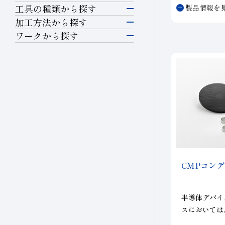
③耐摩耗性に
工具の種類から探す
製品情報を
④電着ツルー
研削工具
加工方法から探す
（ＣＢＮに限
研削
ワークから探す
半導体材料
精密カッティングツー
切断・溝入れ
ル
ガラス
穴あけ
切削工具
セラミックス
切削
耐摩耗工具
精密金型材料
耐摩耗
伸線工具
CMP
コンデ
非鉄・特殊金属材料
伸線
ドレッサ
鉄系材料
半導体デバイ
スにおいては
ツルーイング・ドレッ
石材・建設・鉱業関連
伴い平坦化へ