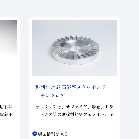
難削材対応 高能率メタルボンド
「サンクレア」
切れ味
サンクレアは、サファイア、超硬、セラ
電着ホ
ミックス等の硬脆材料やフェライト、ネ
オジム鉄等の硬磁性材料、焼結部品等の
鉄系材料において、従来のメタルボンド
製品情報を見る
では得られなかった領域の切れ味と寿命