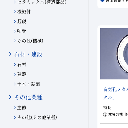
セラミックス(構造部品）
の研削を実現
イドボンドホ
機械付
耐摩耗性に優
超硬
軸受
その他(機械)
石材・建設
石材
建設
土木・鉱業
有気孔メタ
その他業種
タル」
宝飾
特長
①切粉の排出
その他(その他業種)
②安定した研