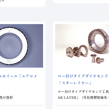
し、同じ粒度のビトリファ
イールと比較して切れ味と
れています。
ルホイール「エアロメ
ロー付けタイプダイヤモンド
「スターレイヤー」
ロー付けタイプダイヤモンド工具
性が良好
AR LAYER」（当社商標登録名
削性を持つ
R LAYER（スターレイヤー）