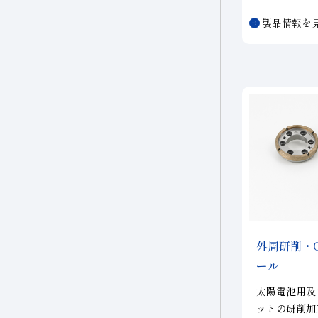
磁性材料
シング
工具
す。平坦化技
製品情報を
ＭＰプロセス
複合材料・樹脂
研磨
その他
ンディショニ
る重要な役割
年以上にわた
切削工具材料
ディショナを
定化に寄与し
石材・建設・鉱業関連
ニーズに対応
材料
ンディショナ
研削砥石
その他
外周研削・
ール
太陽電池用及
ットの研削加