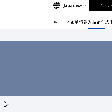
Japanese
メルマ
ニュース
企業情報
製品紹介
技
について
ご挨拶
沿⾰
探す
ンド工具・
ビリティポリシー
CBN工具の基礎知識
株式に関する諸手続き
工具の種類から探す
コーポレート・ガバナンス
教えて！研削工具
加工
輪
について
会社概要
対外発表一覧
役員紹
安全な取扱いについて
取り組み
ンダー
ディスクロージャーポリシー
環境への取り組み
経営理念
事業紹
コン