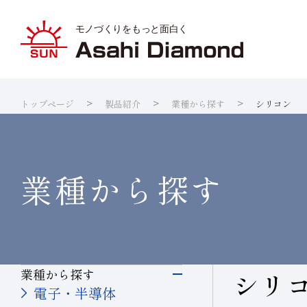
トップページ
製品紹介
業種から探す
シリコン
旭ダイヤ
業種から
ダイヤモ
サステナ
IR資料室
企業情報
製品紹介
技術情報
研究開発
サステナビリティ
IR
情報
ダイヤの
研究開発
製品検索
各製品の
品質への
IRカレ
業種から探す
業種から探す
シリ
電子・半導体