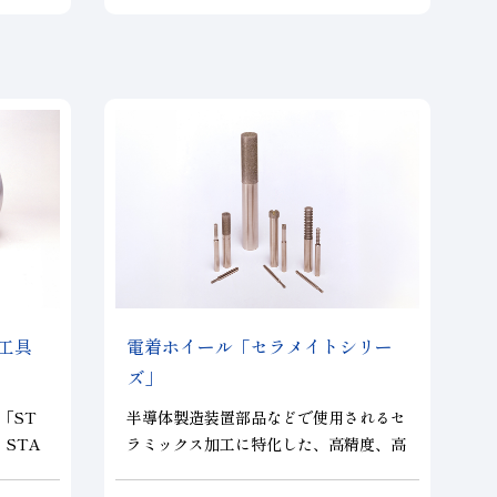
を実現し、加工能率の向上とコストの削
減に寄与します。
工具
電着ホイール「セラメイトシリー
ズ」
「ST
半導体製造装置部品などで使用されるセ
：STA
ラミックス加工に特化した、高精度、高
）は精密
能率、長寿命で安定した切れ味を発揮す