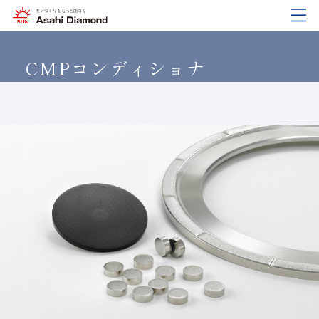
企業情報
製品紹介
技術情報
研究開発
サステナビリティ
IR
情報
CMP
コンディショナ
企業情報
製品紹介
技術情報
研究開発
サステナビリティ
IR
情報
旭ダイヤについて
業種から探す
ダイヤモンド工具・
研究開発について
サステナビリティポリシー
IR資料室
CBN工具の基礎知識
ご挨拶
工具の種類から探す
教えて！研削工具
対外発表一覧
コーポレート・ガバナンス
株式に関する諸手続き
沿⾰
加工方法から探す
トラブルシューティング
イノベーションストーリー
マテリアリティ
財務ハイライト
活動拠点
ワークから探す
ご使用上の注意
リスクマネジメント（BCM）
メッセージ
ダイヤの輪
製品検索
各製品の安全な取扱いについて
品質への取り組み
IRカレンダー
会社概要
環境への取り組み
ディスクロージャーポリシー
役員紹介
人材育成