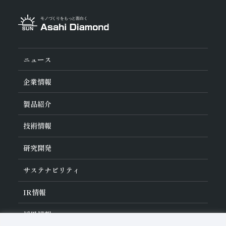
石材・建設・鉱業関連材料
研削砥石
その他
ニュース
企業情報
旭ダイヤについて
製品紹介
ダイヤの輪
ご挨拶
業種から探す
技術情報
会社概要
工具の種類から探す
経営理念
加工方法から探す
沿革
ダイヤモンド工具・
CBN工具の基礎知識
研究開発
ワークから探す
役員紹介
教えて！研削工具
製品検索
事業紹介
ご使⽤上の注意
研究開発について
活動拠点
サステナビリティ
各製品の安全な取扱いについて
対外発表一覧
子会社
トラブルシューティング
イノベーションストーリー
マルチステークホルダー方針
サステナビリティポリシー
IR
情報
コーポレート・ガバナンス
マテリアリティ
IR資料室
採用情報
リスクマネジメント（BCM）
メッセージ
品質への取り組み