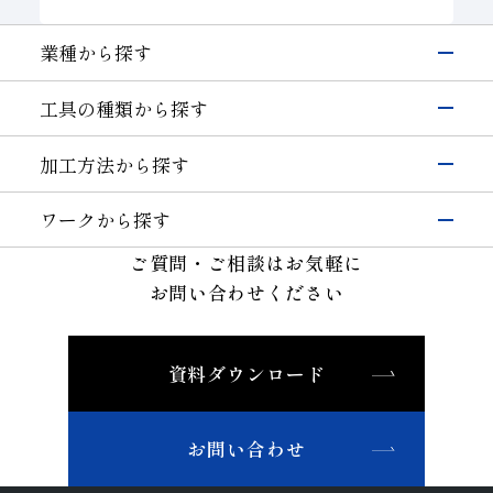
業種から探す
電子・半導体
工具の種類から探す
シリコン
硝子(電子･半導体)
磁性材料
伸線
研削工具
加工方法から探す
その他(電子・半導体)
精密カッティングツール
輸送機器
研削
切削工具
自動車・二輪
硝子(自動車)
ワークから探す
切断・溝入れ
耐摩耗工具
セラミックス(自動車部品)
航空機
半導体材料
その他(輸送機器)
ご質問・ご相談はお気軽に
穴あけ
伸線工具
機械・工具
ガラス
切削
お問い合わせください
ドレッサ
セラミックス(構造部品）
機械付
セラミックス
耐摩耗
石材・建設・鉱業関連工具
超硬
軸受
精密金型材料
伸線
その他
その他(機械)
資料ダウンロード
非鉄・特殊金属材料
ツルーイング・ドレッシング
石材・建設
鉄系材料
研磨
石材
建設
土木・鉱業
磁性材料
お問い合わせ
その他業種
複合材料・樹脂
宝飾
その他(その他業種)
切削工具材料