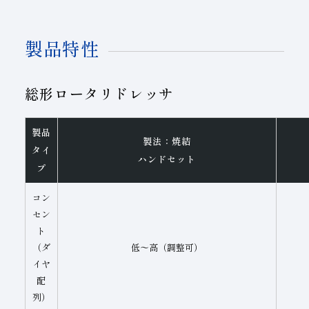
製品特性
総形ロータリドレッサ
製品
製法：焼結
タイ
ハンドセット
プ
コン
セン
ト
（ダ
低～高（調整可）
イヤ
配
列）