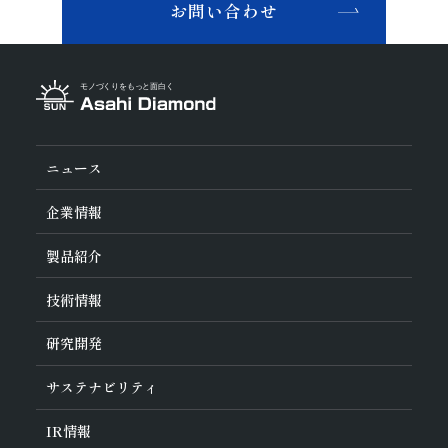
お問い合わせ
その他業種
複合材料・樹脂
宝飾
その他(その他業種)
切削工具材料
石材・建設・鉱業関連材料
研削砥石
その他
ニュース
企業情報
旭ダイヤについて
製品紹介
ダイヤの輪
ご挨拶
業種から探す
技術情報
会社概要
工具の種類から探す
経営理念
加工方法から探す
沿革
ダイヤモンド工具・
CBN工具の基礎知識
研究開発
ワークから探す
役員紹介
教えて！研削工具
製品検索
事業紹介
ご使⽤上の注意
研究開発について
活動拠点
サステナビリティ
各製品の安全な取扱いについて
対外発表一覧
子会社
トラブルシューティング
イノベーションストーリー
マルチステークホルダー方針
サステナビリティポリシー
IR
情報
コーポレート・ガバナンス