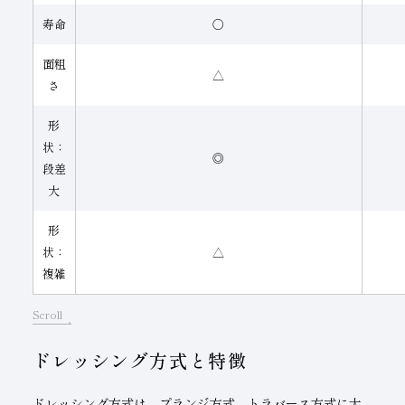
寿命
○
面粗
△
さ
形
状：
◎
段差
大
形
状：
△
複雑
Scroll
ドレッシング方式と特徴
ドレッシング方式は、プランジ方式、トラバース方式に大