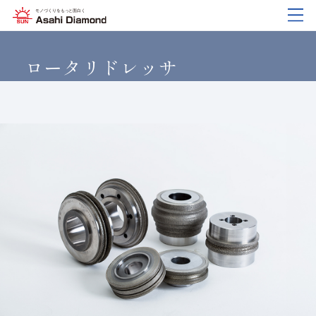
企業情報
製品紹介
技術情報
研究開発
サステナビリティ
IR
情報
ロータリドレッサ
企業情報
製品紹介
技術情報
研究開発
サステナビリティ
IR
情報
旭ダイヤについて
業種から探す
ダイヤモンド工具・
研究開発について
サステナビリティポリシー
IR資料室
CBN工具の基礎知識
ご挨拶
工具の種類から探す
教えて！研削工具
対外発表一覧
コーポレート・ガバナンス
株式に関する諸手続き
沿⾰
加工方法から探す
トラブルシューティング
イノベーションストーリー
マテリアリティ
財務ハイライト
活動拠点
ワークから探す
ご使用上の注意
リスクマネジメント（BCM）
メッセージ
ダイヤの輪
製品検索
各製品の安全な取扱いについて
品質への取り組み
IRカレンダー
会社概要
環境への取り組み
ディスクロージャーポリシー
役員紹介
人材育成