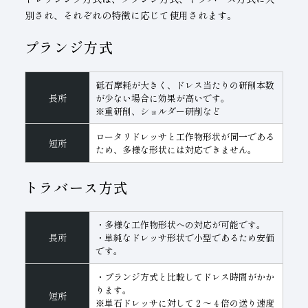
別され、それぞれの特徴に応じて使用されます。
プランジ方式
砥石摩耗が大きく、ドレス当たりの研削本数
長所
が少ない場合に効果が高いです。
※重研削、ショルダー研削など
ロータリドレッサと工作物形状が同一である
短所
ため、多様な形状には対応できません。
トラバース方式
・多様な工作物形状への対応が可能です。
長所
・単純なドレッサ形状で小型であるため安価
です。
・プランジ方式と比較してドレス時間がかか
ります。
短所
※単石ドレッサに対して２～４倍の送り速度