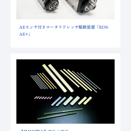
AEセンサ付きロータリドレッサ駆動装置「RDS-
AE+」