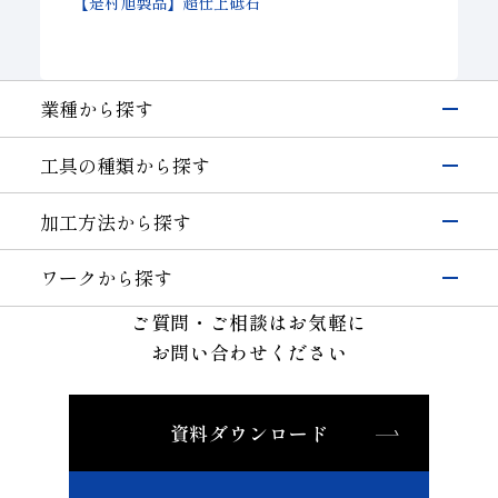
【是村旭製品】超仕上砥石
業種から探す
電子・半導体
工具の種類から探す
シリコン
硝子(電子･半導体)
磁性材料
伸線
研削工具
加工方法から探す
その他(電子・半導体)
精密カッティングツール
輸送機器
研削
切削工具
自動車・二輪
硝子(自動車)
ワークから探す
切断・溝入れ
耐摩耗工具
セラミックス(自動車部品)
航空機
半導体材料
その他(輸送機器)
ご質問・ご相談はお気軽に
穴あけ
伸線工具
機械・工具
ガラス
切削
お問い合わせください
ドレッサ
セラミックス(構造部品）
機械付
セラミックス
耐摩耗
石材・建設・鉱業関連工具
超硬
軸受
精密金型材料
伸線
その他
その他(機械)
資料ダウンロード
非鉄・特殊金属材料
ツルーイング・ドレッシング
石材・建設
鉄系材料
研磨
石材
建設
土木・鉱業
磁性材料