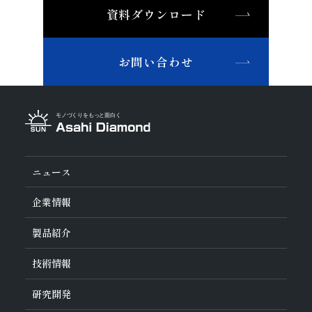
その他(機械)
資料ダウンロード
非鉄・特殊金属材料
ツルーイング・ドレッシング
石材・建設
鉄系材料
研磨
石材
建設
土木・鉱業
磁性材料
お問い合わせ
その他業種
複合材料・樹脂
宝飾
その他(その他業種)
切削工具材料
石材・建設・鉱業関連材料
研削砥石
その他
ニュース
企業情報
旭ダイヤについて
製品紹介
ダイヤの輪
ご挨拶
業種から探す
技術情報
会社概要
工具の種類から探す
経営理念
加工方法から探す
沿革
ダイヤモンド工具・
CBN工具の基礎知識
研究開発
ワークから探す
役員紹介
教えて！研削工具
製品検索
事業紹介