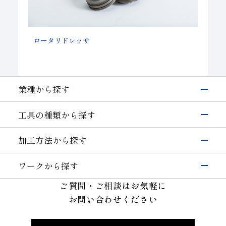
ロータリドレッサ
業種から探す
電子・半導体
工具の種類から探す
シリコン
硝子(電子･半導体)
磁性材料
伸線
研削工具
加工方法から探す
その他(電子・半導体)
精密カッティングツール
輸送機器
研削
切削工具
自動車・二輪
硝子(自動車)
ワークから探す
切断・溝入れ
耐摩耗工具
セラミックス(自動車部品)
航空機
半導体材料
その他(輸送機器)
ご質問・ご相談はお気軽に
穴あけ
伸線工具
機械・工具
ガラス
切削
お問い合わせください
ドレッサ
セラミックス(構造部品）
機械付
セラミックス
耐摩耗
石材・建設・鉱業関連工具
超硬
軸受
精密金型材料
伸線
その他