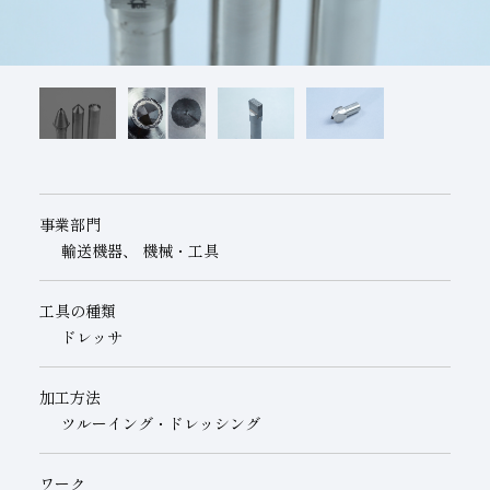
子会社
サステナビリティブックレット
経営理念
事業紹介
マルチステークホルダー
事業部門
輸送機器、 機械・工具
工具の種類
ドレッサ
加工方法
ツルーイング・ドレッシング
ワーク