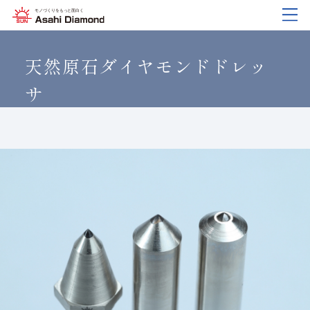
企業情報
製品紹介
技術情報
研究開発
サステナビリティ
IR
情報
天然原石ダイヤモンドドレッ
サ
企業情報
製品紹介
技術情報
研究開発
サステナビリティ
IR
情報
旭ダイヤについて
業種から探す
ダイヤモンド工具・
研究開発について
サステナビリティポリシー
IR資料室
CBN工具の基礎知識
ご挨拶
工具の種類から探す
教えて！研削工具
対外発表一覧
コーポレート・ガバナンス
株式に関する諸手続き
沿⾰
加工方法から探す
トラブルシューティング
イノベーションストーリー
マテリアリティ
財務ハイライト
活動拠点
ワークから探す
ご使用上の注意
リスクマネジメント（BCM）
メッセージ
ダイヤの輪
製品検索
各製品の安全な取扱いについて
品質への取り組み
IRカレンダー
会社概要
環境への取り組み
ディスクロージャーポリシー
役員紹介
人材育成