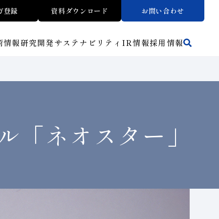
ガ登録
資料ダウンロード
お問い合わせ
術情報
研究開発
サステナビリティ
IR
情報
採用情報
活動拠点
方法から探す
マテリアリティ
財務ハイライト
トラブルシューティング
リスクマネジメント（BCM）
ワークから探す
メッセージ
ご使用上の注意
介
イノベーションストーリー
子会社
人材育成
サステナビリティブックレット
ル
「ネオスター」
介
マルチステークホルダー