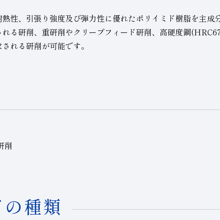
耐熱性、引張り強度及び弾力性に優れたポリイミド樹脂を主成
れる研削、重研削やクリープフィード研削、高硬度鋼(HRC6
求される研削が可能です。
研削
ドの種類