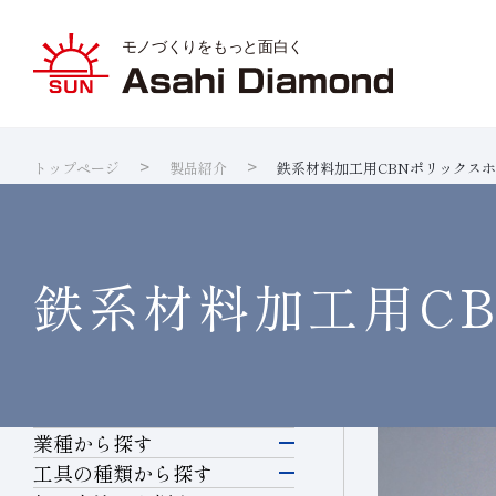
トップページ
製品紹介
鉄系材料加工用CBNポリックス
旭ダイヤ
業種から
ダイヤモ
サステナ
IR資料室
企業情報
製品紹介
技術情報
研究開発
サステナビリティ
IR
情報
ダイヤの
研究開発
製品検索
各製品の
品質への
IRカレ
鉄系材料加工用
C
業種から探す
電子・半導体
工具の種類から探す