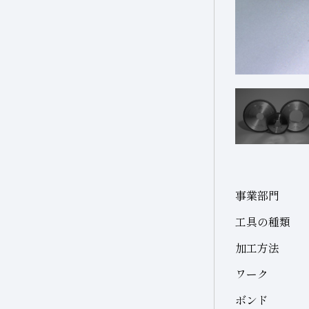
セラミックス(構造部品）
複合材料・樹脂
研磨
その他
機械付
超硬
切削工具材料
軸受
石材・建設・鉱業関連
その他(機械)
材料
石材・建設
石材
研削砥石
建設
事業部門
その他
土木・鉱業
工具の種類
その他業種
加工方法
宝飾
ワーク
その他(その他業種)
ボンド