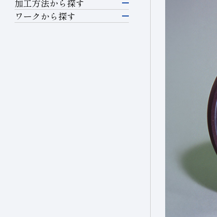
研削工具
加工方法から探す
シリコン
研削
ワークから探す
硝子(電子･半導体)
半導体材料
精密カッティングツー
磁性材料
切断・溝入れ
ル
ガラス
伸線
穴あけ
切削工具
その他(電子・半導体)
セラミックス
輸送機器
切削
耐摩耗工具
精密金型材料
自動車・二輪
耐摩耗
伸線工具
硝子(自動車)
非鉄・特殊金属材料
セラミックス(自動車部品)
伸線
ドレッサ
航空機
鉄系材料
その他(輸送機器)
ツルーイング・ドレッ
石材・建設・鉱業関連
磁性材料
シング
機械・工具
工具