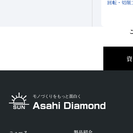
回転・切削
資
ニュース
製品紹介