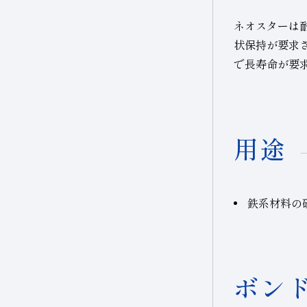
ネオスターは
状保持が要求さ
で長寿命が要
用途
鉄系材料の
ボン