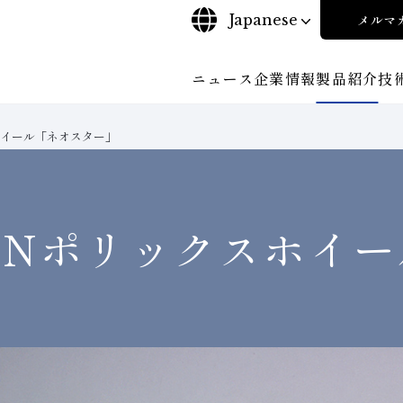
Japanese
メルマ
ニュース
企業情報
製品紹介
技
ホイール「ネオスター」
について
ご挨拶
沿⾰
探す
ンド工具・
ビリティポリシー
CBN工具の基礎知識
株式に関する諸手続き
工具の種類から探す
コーポレート・ガバナンス
教えて！研削工具
加工
輪
について
会社概要
対外発表一覧
役員紹
安全な取扱いについて
取り組み
ンダー
ディスクロージャーポリシー
環境への取り組み
BNポリックスホイー
経営理念
事業紹