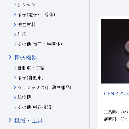
シリコン
硝子(電子･半導体)
磁性材料
伸線
その他(電子・半導体)
輸送機器
自動車・二輪
硝子(自動車)
セラミックス(自動車部品)
CBN
メタル
航空機
その他(輸送機器)
工具素材のバ
溝研削、ギャ
機械・工具
トの側面・ア