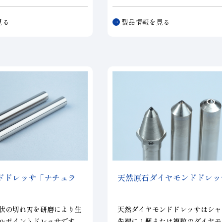
し、砥粒層内の砥粒を均一
構造の超砥粒ホイールで光沢が要
技術によって、長寿命であ
る加工に効果を発揮します。
BRS
見る
製品情報を見る
味を向上させる事が可能と
ドは硬質タイプでラップと研削加
立し、取り代が必要な加工に効果
の超薄刃化により、硬脆性
ます。
BRS5
ボンドは軟質タイプ
材料の加工においても、加
プとポリッシュ加工といった磨き
チッピングの低減など加工
効果があります。
、他工具に比べて優位性を
ドドレッサ「ナチュラ
天然原石ダイヤモンドドレッ
状の切れ刃を研磨により生
天然ダイヤモンドドレッサはシャ
ルポイントドレッサです。
先端に１個または複数のダイヤモ