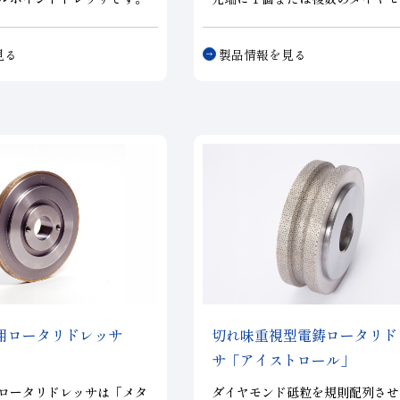
石ダイヤモンドドレッサに
焼結マウントされたドレッサです
切味、性能が得られ、同様
削能率及び仕上精度はドレッサの
見る
製品情報を見る
グ条件での作業が可能で
イング、ドレッシング能力が非常
石のように弾性が高い砥石
く影響します。各種ドレッサはお
切味に特化したドレッサで
砥石成形に於ける様々なニーズに
しています。
用ロータリドレッサ
切れ味重視型電鋳ロータリド
サ「アイストロール」
ロータリドレッサは「メタ
ダイヤモンド砥粒を規則配列させ