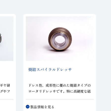
焼結スパイラルドレッサ
ギヤ研
ドレス性、成形性に優れた焼結タイプの
グやフ
ロータリドレッサです。特に高硬度な砥
石のド
石の成形に威力を発揮します。ダイヤモ
ヤの量
ンドをスパイラル状にセットしたことに
製品情報を見る
より、円周方向の砥粒間隔が広がり切れ