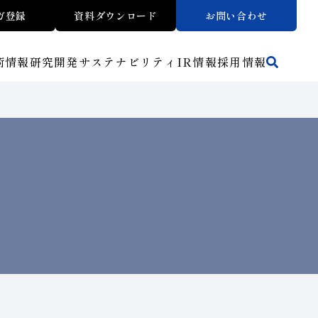
ガ登録
資料ダウンロード
お問い合わせ
術情報
研究開発
サステナビリティ
IR
情報
採用情報
活動拠点
方法から探す
マテリアリティ
財務ハイライト
トラブルシューティング
リスクマネジメント（BCM）
ワークから探す
メッセージ
ご使用上の注意
介
イノベーションストーリー
子会社
人材育成
サステナビリティブックレット
介
マルチステークホルダー