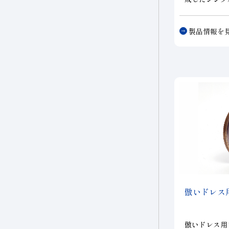
磁性材料
シング
工具
従来の天然原
比べ安定した
複合材料・樹脂
製品情報を
研磨
その他
なドレッシン
す。ラバー砥
を得意とし、
切削工具材料
す。
石材・建設・鉱業関連
材料
研削砥石
その他
倣いドレス
倣いドレス用