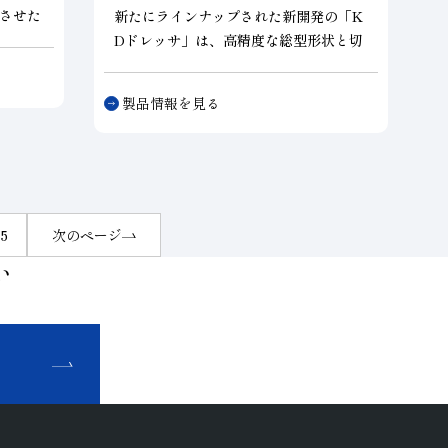
させた
新たにラインナップされた新開発の
「K
ニーズ
Dドレッサ」
は、高精度な総型形状と切
。複雑
味を両立させたロータリドレッサです。
味をコ
製品情報を見る
5
次のページ
い
せ