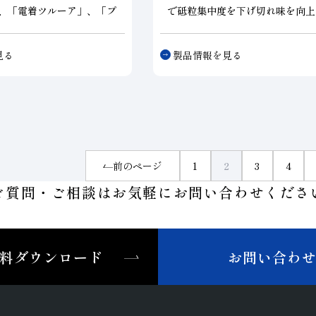
、「電着ツルーア」、「プ
で砥粒集中度を下げ切れ味を向上
サ」、「粒石ドレッサ」の
電鋳タイプのロータリドレッサ。
ナップしており、砥石仕
に応じて砥粒集中度の調節が可能
見る
製品情報を見る
レス条件、ご要望に合わせ
な形状が必要とされる部位の切れ
選定します。
ントロールすることができます。
前のページ
1
2
3
4
ご質問・ご相談はお気軽に
お問い合わせくださ
料ダウンロード
お問い合わ