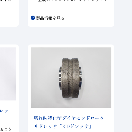
。 研
す。既存の天然原石ダイヤモンドドレッ
ツルー
サに比べ安定した切味、性能が得られ、
製品情報を見る
に大き
同様なドレッシング条件での作業が可能
客様の
です。基本的なドレス性能はもちろんの
お応え
こと、R形状・テーパー形状等の簡単な
形状修正を得意とし、汎用性に長けたド
レッサです。
レッ
切れ味特化型ダイヤモンドロータ
リドレッサ
「KDドレッサ」
ること