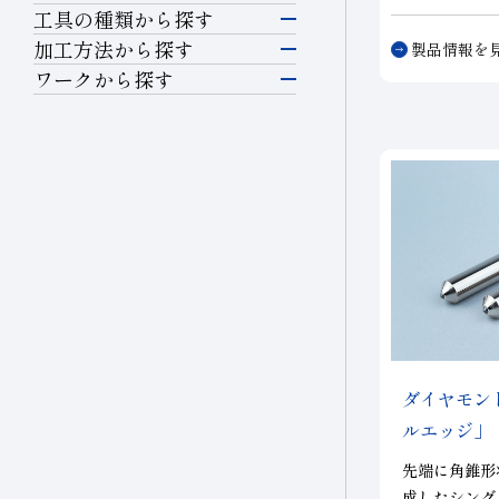
タル工具に対
工具の種類から探す
に分散させる
研削工具
加工方法から探す
製品情報を
りながら切れ
研削
ワークから探す
なりました。
半導体材料
精密カッティングツー
さらに砥粒層
材料他、特殊
切断・溝入れ
ル
工負荷を抑え
ガラス
能率が向上し
穴あけ
切削工具
発揮します。
セラミックス
切削
耐摩耗工具
精密金型材料
耐摩耗
伸線工具
非鉄・特殊金属材料
ダイヤモン
伸線
ドレッサ
ルエッジ」
鉄系材料
ツルーイング・ドレッ
先端に角錐形
石材・建設・鉱業関連
成したシング