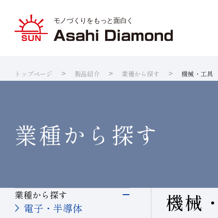
トップページ
製品紹介
業種から探す
機械・工具
旭ダイヤ
業種から
ダイヤモ
サステナ
IR資料室
企業情報
製品紹介
技術情報
研究開発
サステナビリティ
IR
情報
ダイヤの
研究開発
製品検索
各製品の
品質への
IRカレ
業種から探す
業種から探す
機械
電子・半導体