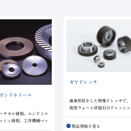
ギヤドレッサ
ボンドホイール
歯車形状をした特殊ドレッサで、
削用ウォーム状砥石のドレッシン
ーチカル研削。エンドミル
ァインフィニッシュ用内歯車状砥
ッシュ研削、工作機械ベッ
レッシングに使用され、高精度ギ
製品情報を見る
ゴ面の研削、プロファイル
産に威力を発揮します。