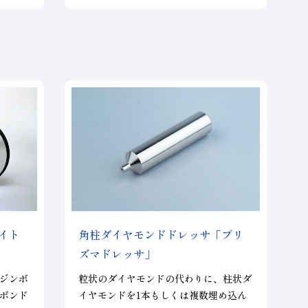
味が向上し、さらに幅方向の砥粒間隔が
狭くなり、砥石を均一に成形出来るよう
になりました。この結果、高能率で高精
度な研削加工が可能となりました。
イト
角柱ダイヤモンドドレッサ「プリ
ズマドレッサ」
ジンボ
粒状のダイヤモンドの代わりに、柱状ダ
ボンド
イヤモンドを1本もしくは複数埋め込ん