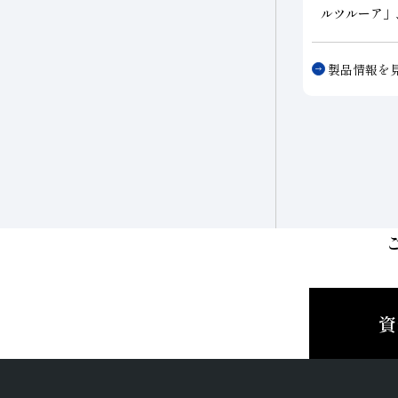
ルツルーア」
リズマドレッ
４種をライン
製品情報を
様・寸法、ド
て最適仕様を
資