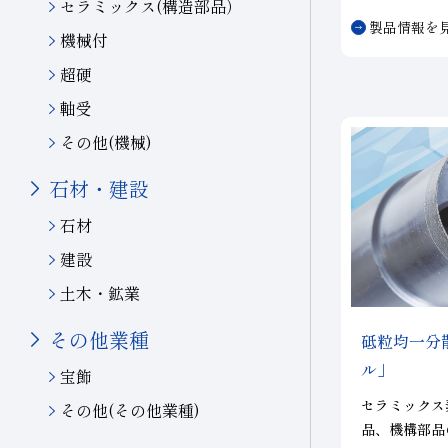
セラミックス(構造部品）
研削など、寿
製品情報を
る研削に使用
機械付
超硬
軸受
その他(機械)
石材・建設
石材
建設
土木・鉱業
その他業種
砥粒均一分
ル」
宝飾
セラミックス
その他(その他業種)
品、機構部品