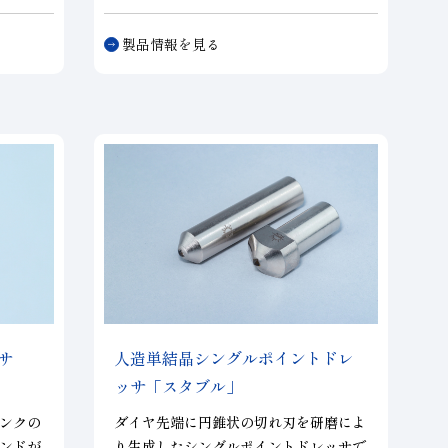
求され
だドレッサです。ドレス初期からライフ
2
ボン
アウトまで接触面積が変わらず安定した
製品情報を見る
工を両
ドレッシング性能を発揮するので、自動
があり
化ライン、マルチなドレッサは大口径砥
でラッ
石に最適です。また、単石ドレッサより
加工に
送り速度を上げられる為、ドレス時間の
短縮が可能です。砥石の種類や寸法に応
じて、ダイヤモンドのサイズの選定が可
能です。
サ
人造単結晶シングルポイントドレ
ッサ「スタブル」
ンクの
ダイヤ先端に円錐状の切れ刃を研磨によ
ンドが
り生成したシングルポイントドレッサで