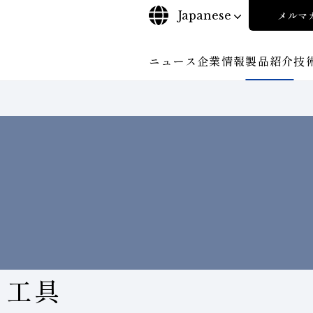
Japanese
メルマ
ニュース
企業情報
製品紹介
技
について
ご挨拶
沿⾰
探す
ンド工具・
ビリティポリシー
CBN工具の基礎知識
株式に関する諸手続き
工具の種類から探す
コーポレート・ガバナンス
教えて！研削工具
加工
輪
について
会社概要
対外発表一覧
役員紹
安全な取扱いについて
取り組み
ンダー
ディスクロージャーポリシー
環境への取り組み
経営理念
事業紹
・工具