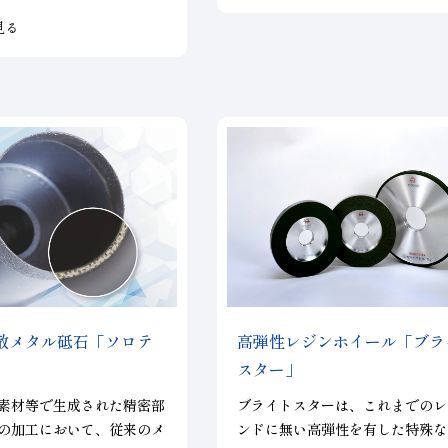
命及び形状保持を要求され
見る
されます。
散メタル砥石「ソロテ
高弾性レジンホイール「ブラ
スター」
素材等で生成された精密部
ブライトスターは、これまでのレ
の加工において、従来のメ
ンドに無い高弾性を有した特殊な