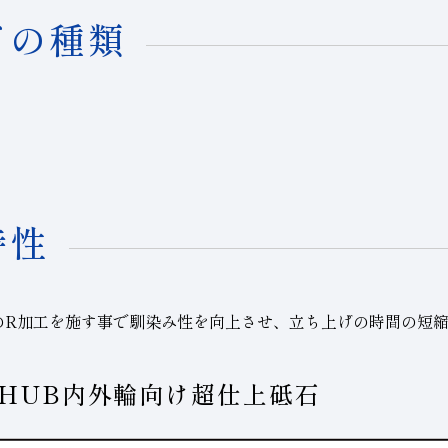
ドの種類
特性
のR加工を施す事で馴染み性を向上させ、立ち上げの時間の短
HUB内外輪向け超仕上砥石