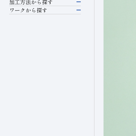
研削工具
加工方法から探す
シリコン
研削
ワークから探す
硝子(電子･半導体)
半導体材料
精密カッティングツー
磁性材料
切断・溝入れ
ル
ガラス
伸線
穴あけ
切削工具
その他(電子・半導体)
セラミックス
輸送機器
切削
耐摩耗工具
精密金型材料
自動車・二輪
耐摩耗
伸線工具
硝子(自動車)
非鉄・特殊金属材料
セラミックス(自動車部品)
伸線
ドレッサ
航空機
鉄系材料
その他(輸送機器)
ツルーイング・ドレッ
石材・建設・鉱業関連
磁性材料
シング
機械・工具
工具