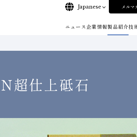
Japanese
メルマ
ニュース
企業情報
製品紹介
技
について
ご挨拶
沿⾰
探す
ンド工具・
ビリティポリシー
CBN工具の基礎知識
株式に関する諸手続き
工具の種類から探す
コーポレート・ガバナンス
教えて！研削工具
加工
輪
について
会社概要
対外発表一覧
役員紹
安全な取扱いについて
取り組み
ンダー
ディスクロージャーポリシー
環境への取り組み
BN
超仕上砥石
経営理念
事業紹