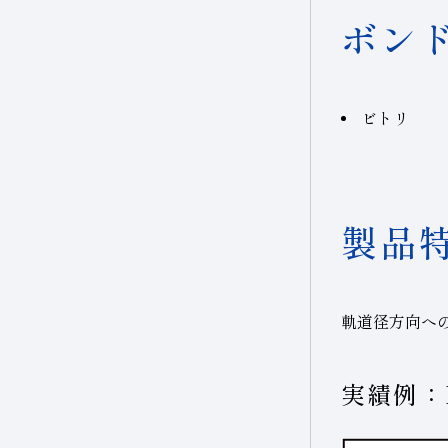
ボン
ビトリ
製品
軌道径方向へ
実績例：