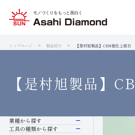
トップページ
製品紹介
【是村旭製品】CBN超仕上砥石
旭ダイヤ
業種から
ダイヤモ
サステナ
IR資料室
企業情報
製品紹介
技術情報
研究開発
サステナビリティ
IR
情報
ダイヤの
研究開発
製品検索
各製品の
品質への
IRカレ
【是村旭製品】
C
業種から探す
電子・半導体
工具の種類から探す