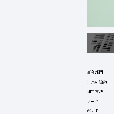
セラミックス(構造部品）
複合材料・樹脂
研磨
その他
機械付
超硬
切削工具材料
軸受
石材・建設・鉱業関連
その他(機械)
材料
石材・建設
石材
研削砥石
建設
事業部門
その他
土木・鉱業
工具の種類
その他業種
加工方法
宝飾
ワーク
その他(その他業種)
ボンド