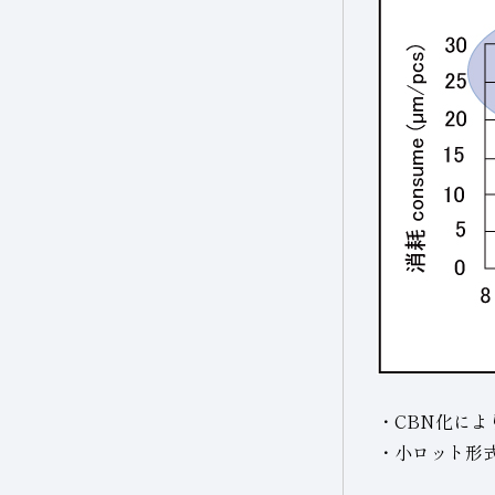
・CBN化に
・小ロット形