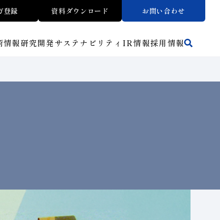
ガ登録
資料ダウンロード
お問い合わせ
術情報
研究開発
サステナビリティ
IR
情報
採用情報
活動拠点
方法から探す
マテリアリティ
財務ハイライト
トラブルシューティング
リスクマネジメント（BCM）
ワークから探す
メッセージ
ご使用上の注意
介
イノベーションストーリー
子会社
人材育成
サステナビリティブックレット
介
マルチステークホルダー