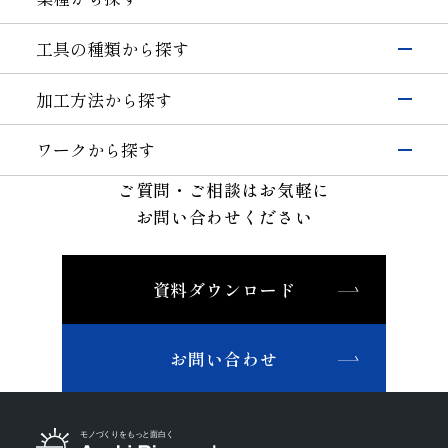
電子・半導体
工具の種類から探す
シリコン
硝子(電子･半導体)
磁性材料
伸線
研削工具
加工方法から探す
その他(電子・半導体)
精密カッティングツール
輸送機器
研削
切削工具
自動車・二輪
硝子(自動車)
ワークから探す
切断・溝入れ
耐摩耗工具
セラミックス(自動車部品)
航空機
半導体材料
その他(輸送機器)
ご質問・ご相談はお気軽に
穴あけ
伸線工具
機械・工具
ガラス
切削
お問い合わせください
ドレッサ
セラミックス(構造部品）
機械付
セラミックス
耐摩耗
石材・建設・鉱業関連工具
超硬
軸受
精密金型材料
伸線
その他
その他(機械)
資料ダウンロード
非鉄・特殊金属材料
ツルーイング・ドレッシング
石材・建設
鉄系材料
研磨
石材
建設
土木・鉱業
磁性材料
お問い合わせ
その他業種
複合材料・樹脂
宝飾
その他(その他業種)
切削工具材料
石材・建設・鉱業関連材料