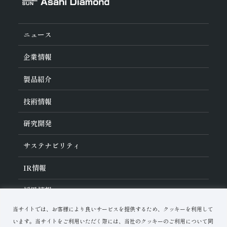
研削砥石
その他
ニュース
企業情報
旭ダイヤについて
製品紹介
ダイヤの輪
ご挨拶
業種から探す
技術情報
会社概要
工具の種類から探す
経営理念
加工方法から探す
沿革
ダイヤモンド工具・
CBN工具の基礎知識
研究開発
ワークから探す
役員紹介
教えて！研削工具
製品検索
事業紹介
ご使⽤上の注意
研究開発について
活動拠点
サステナビリティ
各製品の安全な取扱いについて
対外発表一覧
子会社
トラブルシューティング
イノベーションストーリー
マルチステークホルダー方針
サステナビリティポリシー
IR
情報
コーポレート・ガバナンス
マテリアリティ
IR資料室
採用情報
リスクマネジメント（BCM）
メッセージ
品質への取り組み
財務ハイライト
資料ダウンロード
環境への取り組み
当サイトでは、お客様により良いサービスを提供するため、クッキーを利用して
IRカレンダー
人材育成
お問い合わせ
株式に関する諸手続き
います。当サイトをご利用いただく際には、当社のクッキーのご利用について同