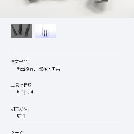
子会社
サステナビリティブックレット
経営理念
事業紹介
マルチステークホルダー
事業部門
輸送機器、 機械・工具
工具の種類
切削工具
加工方法
切削
ワーク