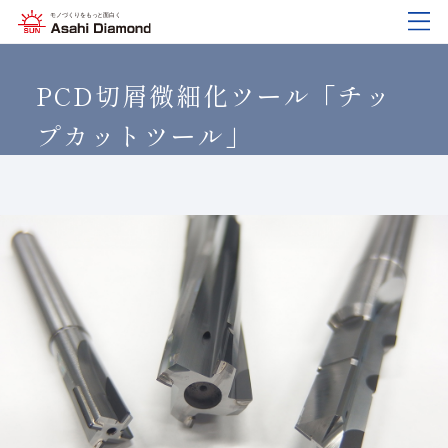
企業情報
製品紹介
技術情報
研究開発
サステナビリティ
IR
情報
PCD切屑微細化ツール「チッ
プカットツール」
企業情報
製品紹介
技術情報
研究開発
サステナビリティ
IR
情報
旭ダイヤについて
業種から探す
ダイヤモンド工具・
研究開発について
サステナビリティポリシー
IR資料室
CBN工具の基礎知識
ご挨拶
工具の種類から探す
教えて！研削工具
対外発表一覧
コーポレート・ガバナンス
株式に関する諸手続き
沿⾰
加工方法から探す
トラブルシューティング
イノベーションストーリー
マテリアリティ
財務ハイライト
活動拠点
ワークから探す
ご使用上の注意
リスクマネジメント（BCM）
メッセージ
ダイヤの輪
製品検索
各製品の安全な取扱いについて
品質への取り組み
IRカレンダー
会社概要
環境への取り組み
ディスクロージャーポリシー
役員紹介
人材育成