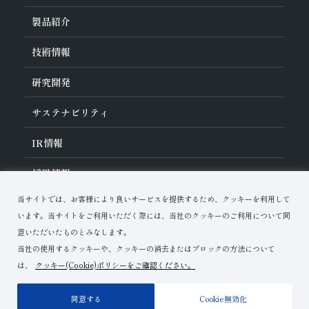
旭ダイヤについて
製品紹介
ダイヤの輪
ご挨拶
業種から探す
技術情報
会社概要
工具の種類から探す
経営理念
加工方法から探す
沿革
ダイヤモンド工具・
CBN工具の基礎知識
研究開発
ワークから探す
役員紹介
教えて！研削工具
製品検索
事業紹介
ご使⽤上の注意
研究開発について
活動拠点
サステナビリティ
各製品の安全な取扱いについて
対外発表一覧
子会社
トラブルシューティング
イノベーションストーリー
マルチステークホルダー方針
サステナビリティポリシー
IR
情報
コーポレート・ガバナンス
マテリアリティ
IR資料室
採用情報
リスクマネジメント（BCM）
メッセージ
品質への取り組み
財務ハイライト
資料ダウンロード
環境への取り組み
当サイトでは、お客様により良いサービスを提供するため、クッキーを利用して
IRカレンダー
人材育成
お問い合わせ
株式に関する諸手続き
います。当サイトをご利用いただく際には、当社のクッキーのご利用について同
ディスクロージャーポリシー
意いただいたものとみなします。
当社の使用するクッキーや、クッキーの消去またはブロックの方法について
は、
クッキー(Cookie)ポリシーをご確認ください。
ご利用上の注意
プライバシーポリシー
サイトマップ
同意する
Cookie無効化
Copyright© Asahi Diamond Industrial Co.,Ltd.