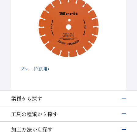
ブレード(汎用)
業種から探す
電子・半導体
工具の種類から探す
シリコン
硝子(電子･半導体)
磁性材料
伸線
研削工具
加工方法から探す
その他(電子・半導体)
精密カッティングツール
輸送機器