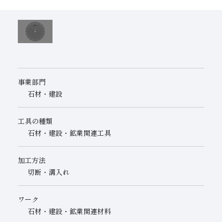
子会社
サステナビリティブックレット
経営理念
事業紹介
マルチステークホルダー
事業部門
石材・建設
工具の種類
石材・建設・鉱業関連工具
加工方法
切断・溝入れ
ワーク
石材・建設・鉱業関連材料