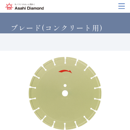
企業情報
製品紹介
技術情報
研究開発
サステナビリティ
IR
情報
ブレード(コンクリート用)
企業情報
製品紹介
技術情報
研究開発
サステナビリティ
IR
情報
旭ダイヤについて
業種から探す
ダイヤモンド工具・
研究開発について
サステナビリティポリシー
IR資料室
CBN工具の基礎知識
ご挨拶
工具の種類から探す
教えて！研削工具
対外発表一覧
コーポレート・ガバナンス
株式に関する諸手続き
沿⾰
加工方法から探す
トラブルシューティング
イノベーションストーリー
マテリアリティ
財務ハイライト
活動拠点
ワークから探す
ご使用上の注意
リスクマネジメント（BCM）
メッセージ
ダイヤの輪
製品検索
各製品の安全な取扱いについて
品質への取り組み
IRカレンダー
会社概要
環境への取り組み
ディスクロージャーポリシー
役員紹介
人材育成