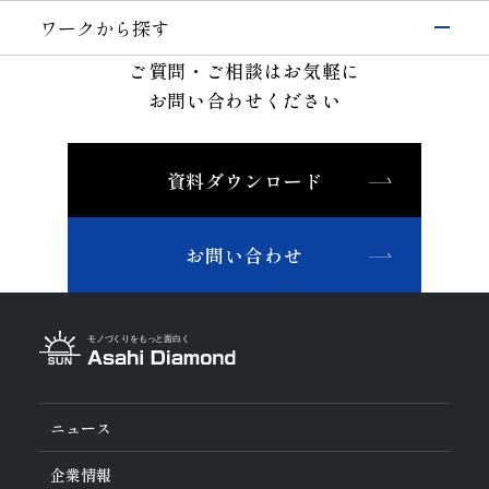
研削
切削工具
自動車・二輪
硝子(自動車)
ワークから探す
切断・溝入れ
耐摩耗工具
セラミックス(自動車部品)
航空機
半導体材料
その他(輸送機器)
ご質問・ご相談はお気軽に
穴あけ
伸線工具
機械・工具
ガラス
切削
お問い合わせください
ドレッサ
セラミックス(構造部品）
機械付
セラミックス
耐摩耗
石材・建設・鉱業関連工具
超硬
軸受
精密金型材料
伸線
その他
その他(機械)
資料ダウンロード
非鉄・特殊金属材料
ツルーイング・ドレッシング
石材・建設
鉄系材料
研磨
石材
建設
土木・鉱業
磁性材料
お問い合わせ
その他業種
複合材料・樹脂
宝飾
その他(その他業種)
切削工具材料
石材・建設・鉱業関連材料
研削砥石
その他
ニュース
企業情報