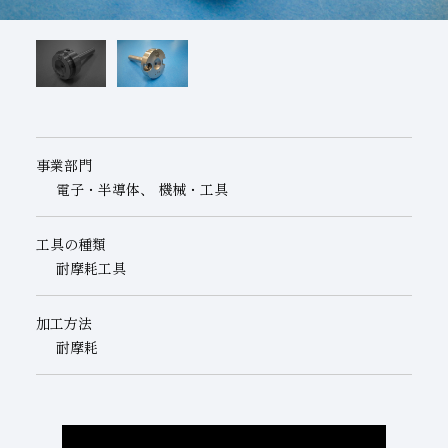
子会社
サステナビリティブックレット
経営理念
事業紹介
マルチステークホルダー
事業部門
電子・半導体、 機械・工具
工具の種類
耐摩耗工具
加工方法
耐摩耗