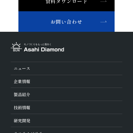
資料ダウンロード
非鉄・特殊金属材料
ツルーイング・ドレッシング
石材・建設
鉄系材料
研磨
石材
建設
土木・鉱業
磁性材料
お問い合わせ
その他業種
複合材料・樹脂
宝飾
その他(その他業種)
切削工具材料
石材・建設・鉱業関連材料
研削砥石
その他
ニュース
企業情報
旭ダイヤについて
製品紹介
ダイヤの輪
ご挨拶
業種から探す
技術情報
会社概要
工具の種類から探す
経営理念
加工方法から探す
沿革
ダイヤモンド工具・
CBN工具の基礎知識
研究開発
ワークから探す
役員紹介
教えて！研削工具
製品検索
事業紹介
ご使⽤上の注意
研究開発について
活動拠点