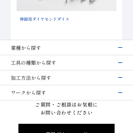
伸線用ダイヤモンドダイス
業種から探す
電子・半導体
工具の種類から探す
シリコン
硝子(電子･半導体)
磁性材料
伸線
研削工具
加工方法から探す
その他(電子・半導体)
精密カッティングツール
輸送機器
研削
切削工具
自動車・二輪
硝子(自動車)
ワークから探す
切断・溝入れ
耐摩耗工具
セラミックス(自動車部品)
航空機
半導体材料
その他(輸送機器)
ご質問・ご相談はお気軽に
穴あけ
伸線工具
機械・工具
ガラス
切削
お問い合わせください
ドレッサ
セラミックス(構造部品）
機械付
セラミックス
耐摩耗
石材・建設・鉱業関連工具
超硬
軸受
精密金型材料
伸線
その他
その他(機械)