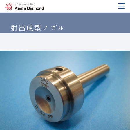
企業情報
製品紹介
技術情報
研究開発
サステナビリティ
IR
情報
射出成型ノズル
企業情報
製品紹介
技術情報
研究開発
サステナビリティ
IR
情報
旭ダイヤについて
業種から探す
ダイヤモンド工具・
研究開発について
サステナビリティポリシー
IR資料室
CBN工具の基礎知識
ご挨拶
工具の種類から探す
教えて！研削工具
対外発表一覧
コーポレート・ガバナンス
株式に関する諸手続き
沿⾰
加工方法から探す
トラブルシューティング
イノベーションストーリー
マテリアリティ
財務ハイライト
活動拠点
ワークから探す
ご使用上の注意
リスクマネジメント（BCM）
メッセージ
ダイヤの輪
製品検索
各製品の安全な取扱いについて
品質への取り組み
IRカレンダー
会社概要
環境への取り組み
ディスクロージャーポリシー
役員紹介
人材育成