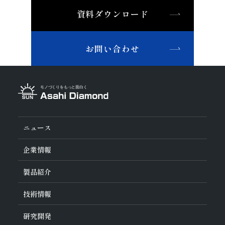
精密金型材料
伸線
その他
その他(機械)
資料ダウンロード
非鉄・特殊金属材料
ツルーイング・ドレッシング
石材・建設
鉄系材料
研磨
石材
建設
土木・鉱業
磁性材料
お問い合わせ
その他業種
複合材料・樹脂
宝飾
その他(その他業種)
切削工具材料
石材・建設・鉱業関連材料
研削砥石
その他
ニュース
企業情報
旭ダイヤについて
製品紹介
ダイヤの輪
ご挨拶
業種から探す
技術情報
会社概要
工具の種類から探す
経営理念
加工方法から探す
沿革
ダイヤモンド工具・
CBN工具の基礎知識
研究開発
ワークから探す
役員紹介
教えて！研削工具
製品検索