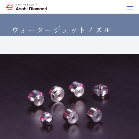
企業情報
製品紹介
技術情報
研究開発
サステナビリティ
IR
情報
ウォータージェットノズル
企業情報
製品紹介
技術情報
研究開発
サステナビリティ
IR
情報
旭ダイヤについて
業種から探す
ダイヤモンド工具・
研究開発について
サステナビリティポリシー
IR資料室
CBN工具の基礎知識
ご挨拶
工具の種類から探す
教えて！研削工具
対外発表一覧
コーポレート・ガバナンス
株式に関する諸手続き
沿⾰
加工方法から探す
トラブルシューティング
イノベーションストーリー
マテリアリティ
財務ハイライト
活動拠点
ワークから探す
ご使用上の注意
リスクマネジメント（BCM）
メッセージ
ダイヤの輪
製品検索
各製品の安全な取扱いについて
品質への取り組み
IRカレンダー
会社概要
環境への取り組み
ディスクロージャーポリシー
役員紹介
人材育成