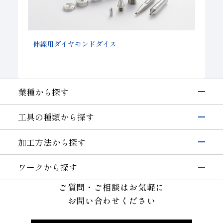
伸線用ダイヤモンドダイス
業種から探す
電子・半導体
工具の種類から探す
シリコン
硝子(電子･半導体)
磁性材料
伸線
研削工具
加工方法から探す
その他(電子・半導体)
精密カッティングツール
輸送機器
研削
切削工具
自動車・二輪
硝子(自動車)
ワークから探す
切断・溝入れ
耐摩耗工具
セラミックス(自動車部品)
航空機
半導体材料
その他(輸送機器)
ご質問・ご相談はお気軽に
穴あけ
伸線工具
機械・工具
ガラス
切削
お問い合わせください
ドレッサ
セラミックス(構造部品）
機械付
セラミックス
耐摩耗
石材・建設・鉱業関連工具
超硬
軸受