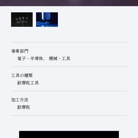
子会社
サステナビリティブックレット
経営理念
事業紹介
マルチステークホルダー
事業部門
電子・半導体、 機械・工具
工具の種類
耐摩耗工具
加工方法
耐摩耗