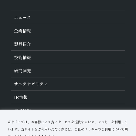
その他
ニュース
企業情報
旭ダイヤについて
製品紹介
ダイヤの輪
ご挨拶
業種から探す
技術情報
会社概要
工具の種類から探す
経営理念
加工方法から探す
沿革
ダイヤモンド工具・
CBN工具の基礎知識
研究開発
ワークから探す
役員紹介
教えて！研削工具
製品検索
事業紹介
ご使⽤上の注意
研究開発について
活動拠点
サステナビリティ
各製品の安全な取扱いについて
対外発表一覧
子会社
トラブルシューティング
イノベーションストーリー
マルチステークホルダー方針
サステナビリティポリシー
IR
情報
コーポレート・ガバナンス
マテリアリティ
IR資料室
採用情報
リスクマネジメント（BCM）
メッセージ
品質への取り組み
財務ハイライト
資料ダウンロード
環境への取り組み
当サイトでは、お客様により良いサービスを提供するため、クッキーを利用して
IRカレンダー
人材育成
お問い合わせ
株式に関する諸手続き
います。当サイトをご利用いただく際には、当社のクッキーのご利用について同
ディスクロージャーポリシー