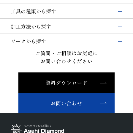
電子・半導体
工具の種類から探す
シリコン
硝子(電子･半導体)
磁性材料
伸線
研削工具
加工方法から探す
その他(電子・半導体)
精密カッティングツール
輸送機器
研削
切削工具
自動車・二輪
硝子(自動車)
ワークから探す
切断・溝入れ
耐摩耗工具
セラミックス(自動車部品)
航空機
半導体材料
その他(輸送機器)
ご質問・ご相談はお気軽に
穴あけ
伸線工具
機械・工具
ガラス
切削
お問い合わせください
ドレッサ
セラミックス(構造部品）
機械付
セラミックス
耐摩耗
石材・建設・鉱業関連工具
超硬
軸受
精密金型材料
伸線
その他
その他(機械)
資料ダウンロード
非鉄・特殊金属材料
ツルーイング・ドレッシング
石材・建設
鉄系材料
研磨
石材
建設
土木・鉱業
磁性材料
お問い合わせ
その他業種
複合材料・樹脂
宝飾
その他(その他業種)
切削工具材料
石材・建設・鉱業関連材料
研削砥石