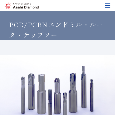
企業情報
製品紹介
技術情報
研究開発
サステナビリティ
IR
情報
PCD/PCBNエンドミル・ルー
タ・チップソー
企業情報
製品紹介
技術情報
研究開発
サステナビリティ
IR
情報
旭ダイヤについて
業種から探す
ダイヤモンド工具・
研究開発について
サステナビリティポリシー
IR資料室
CBN工具の基礎知識
ご挨拶
工具の種類から探す
教えて！研削工具
対外発表一覧
コーポレート・ガバナンス
株式に関する諸手続き
沿⾰
加工方法から探す
トラブルシューティング
イノベーションストーリー
マテリアリティ
財務ハイライト
活動拠点
ワークから探す
ご使用上の注意
リスクマネジメント（BCM）
メッセージ
ダイヤの輪
製品検索
各製品の安全な取扱いについて
品質への取り組み
IRカレンダー
会社概要
環境への取り組み
ディスクロージャーポリシー
役員紹介
人材育成