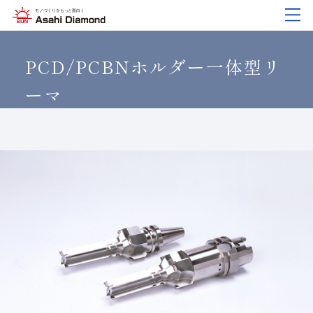
企業情報
製品紹介
技術情報
研究開発
サステナビリティ
IR
情報
PCD/PCBNホルダー一体型リ
ーマ
企業情報
製品紹介
技術情報
研究開発
サステナビリティ
IR
情報
旭ダイヤについて
業種から探す
ダイヤモンド工具・
研究開発について
サステナビリティポリシー
IR資料室
CBN工具の基礎知識
ご挨拶
工具の種類から探す
教えて！研削工具
対外発表一覧
コーポレート・ガバナンス
株式に関する諸手続き
沿⾰
加工方法から探す
トラブルシューティング
イノベーションストーリー
マテリアリティ
財務ハイライト
活動拠点
ワークから探す
ご使用上の注意
リスクマネジメント（BCM）
メッセージ
ダイヤの輪
製品検索
各製品の安全な取扱いについて
品質への取り組み
IRカレンダー
会社概要
環境への取り組み
ディスクロージャーポリシー
役員紹介
人材育成