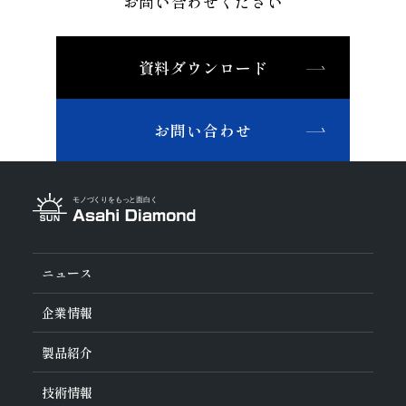
切削
お問い合わせください
ドレッサ
セラミックス(構造部品）
機械付
セラミックス
耐摩耗
石材・建設・鉱業関連工具
超硬
軸受
精密金型材料
伸線
その他
その他(機械)
資料ダウンロード
非鉄・特殊金属材料
ツルーイング・ドレッシング
石材・建設
鉄系材料
研磨
石材
建設
土木・鉱業
磁性材料
お問い合わせ
その他業種
複合材料・樹脂
宝飾
その他(その他業種)
切削工具材料
石材・建設・鉱業関連材料
研削砥石
その他
ニュース
企業情報
旭ダイヤについて
製品紹介
ダイヤの輪
ご挨拶
業種から探す
技術情報
会社概要
工具の種類から探す