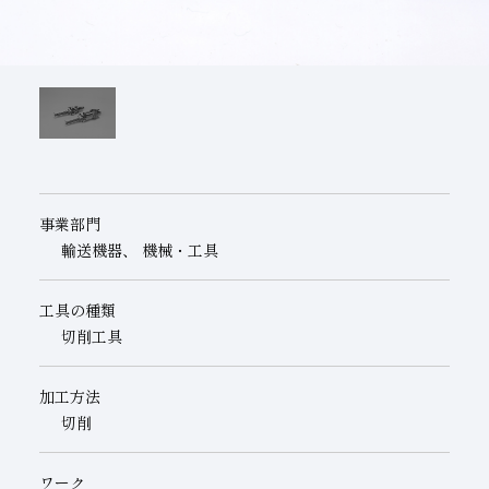
子会社
サステナビリティブックレット
経営理念
事業紹介
マルチステークホルダー
事業部門
輸送機器、 機械・工具
工具の種類
切削工具
加工方法
切削
ワーク