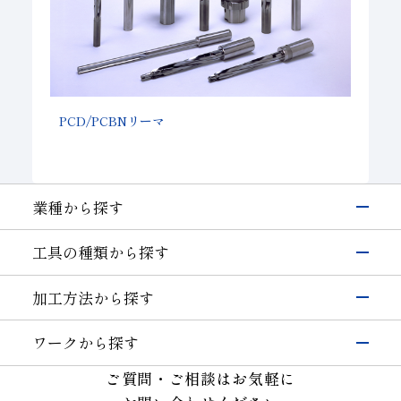
PCD/PCBNリーマ
業種から探す
電子・半導体
工具の種類から探す
シリコン
硝子(電子･半導体)
磁性材料
伸線
研削工具
加工方法から探す
その他(電子・半導体)
精密カッティングツール
輸送機器
研削
切削工具
自動車・二輪
硝子(自動車)
ワークから探す
切断・溝入れ
耐摩耗工具
セラミックス(自動車部品)
航空機
半導体材料
その他(輸送機器)
ご質問・ご相談はお気軽に
穴あけ
伸線工具
機械・工具
ガラス