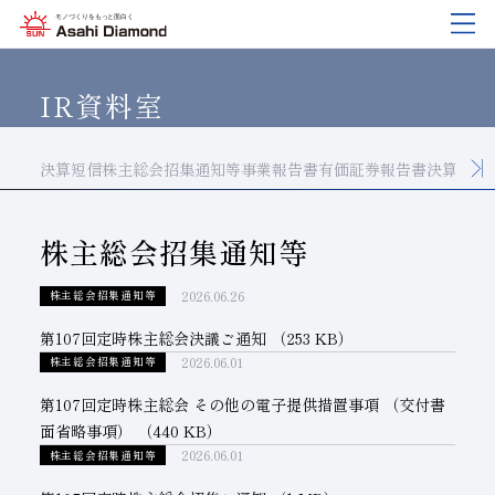
企業情報
製品紹介
技術情報
研究開発
サステナビリティ
IR
情報
IR資料室
決算短信
株主総会招集通知等
事業報告書
有価証券報告書
決算資料
企業情報
製品紹介
技術情報
研究開発
サステナビリティ
IR
情報
旭ダイヤについて
業種から探す
ダイヤモンド工具・
研究開発について
サステナビリティポリシー
IR資料室
CBN工具の基礎知識
株主総会招集通知等
ご挨拶
工具の種類から探す
教えて！研削工具
対外発表一覧
コーポレート・ガバナンス
株式に関する諸手続き
2026.06.26
株主総会招集通知等
沿⾰
加工方法から探す
トラブルシューティング
イノベーションストーリー
マテリアリティ
財務ハイライト
第107回定時株主総会決議ご通知
（253 KB）
活動拠点
ワークから探す
ご使用上の注意
リスクマネジメント（BCM）
メッセージ
2026.06.01
株主総会招集通知等
ダイヤの輪
製品検索
各製品の安全な取扱いについて
品質への取り組み
IRカレンダー
第107回定時株主総会 その他の電子提供措置事項 （交付書
面省略事項）
（440 KB）
会社概要
環境への取り組み
ディスクロージャーポリシー
2026.06.01
株主総会招集通知等
役員紹介
人材育成