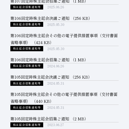
第107回定時株主総会招集ご通知
（1 MB）
2025.06.26
株主総会招集通知等
子会社
サステナビリティブックレット
第106回定時株主総会決議ご通知
（256 KB）
経営理念
2025.05.30
株主総会招集通知等
事業紹介
第106回定時株主総会その他の電子提供措置事項（交付書面
省略事項）
（424 KB）
マルチステークホルダー
2025.05.30
株主総会招集通知等
第106回定時株主総会招集ご通知
（1 MB）
2024.06.26
株主総会招集通知等
第105回定時株主総会決議ご通知
（256 KB）
2024.05.31
株主総会招集通知等
第105回定時株主総会その他の電子提供措置事項（交付書面
省略事項）
（440 KB）
2024.05.31
株主総会招集通知等
第105回定時株主総会招集ご通知
（2 MB）
2023.06.27
株主総会招集通知等