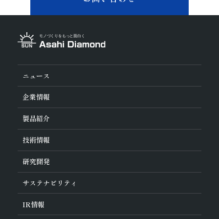
ニュース
企業情報
旭ダイヤについて
製品紹介
ダイヤの輪
ご挨拶
業種から探す
技術情報
会社概要
工具の種類から探す
経営理念
加工方法から探す
沿革
ダイヤモンド工具・
CBN工具の基礎知識
研究開発
ワークから探す
役員紹介
教えて！研削工具
製品検索
事業紹介
ご使⽤上の注意
研究開発について
活動拠点
サステナビリティ
各製品の安全な取扱いについて
対外発表一覧
子会社
トラブルシューティング
イノベーションストーリー
マルチステークホルダー方針
サステナビリティポリシー
IR
情報
コーポレート・ガバナンス
マテリアリティ