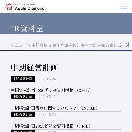
企業情報
製品紹介
技術情報
研究開発
サステナビリティ
IR
情報
IR資料室
決算短信
株主総会招集通知等
事業報告書
有価証券報告書
決算資料
企業情報
製品紹介
技術情報
研究開発
サステナビリティ
IR
情報
旭ダイヤについて
業種から探す
ダイヤモンド工具・
研究開発について
サステナビリティポリシー
IR資料室
CBN工具の基礎知識
中期経営計画
ご挨拶
工具の種類から探す
教えて！研削工具
対外発表一覧
コーポレート・ガバナンス
株式に関する諸手続き
2026.05.26
中期経営計画
沿⾰
加工方法から探す
トラブルシューティング
イノベーションストーリー
マテリアリティ
財務ハイライト
中期経営計画2030説明会資料掲載
（2 MB）
活動拠点
ワークから探す
ご使用上の注意
リスクマネジメント（BCM）
メッセージ
2026.05.15
中期経営計画
ダイヤの輪
製品検索
各製品の安全な取扱いについて
品質への取り組み
IRカレンダー
中期経営計画策定に関するお知らせ
（193 KB）
2023.05.26
中期経営計画
会社概要
環境への取り組み
ディスクロージャーポリシー
中期経営計画2025説明会資料掲載
（5 MB）
役員紹介
人材育成
中期経営計画