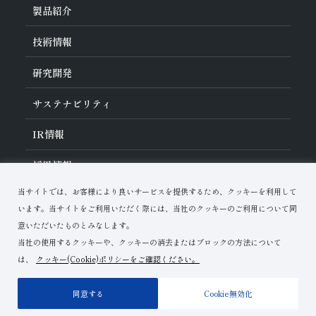
旭ダイヤについて
製品紹介
ダイヤの輪
ご挨拶
業種から探す
技術情報
会社概要
工具の種類から探す
経営理念
加工方法から探す
沿革
ダイヤモンド工具・
CBN工具の基礎知識
研究開発
ワークから探す
役員紹介
教えて！研削工具
製品検索
事業紹介
ご使⽤上の注意
研究開発について
活動拠点
サステナビリティ
各製品の安全な取扱いについて
対外発表一覧
子会社
トラブルシューティング
イノベーションストーリー
マルチステークホルダー方針
サステナビリティポリシー
IR
情報
コーポレート・ガバナンス
マテリアリティ
IR資料室
採用情報
リスクマネジメント（BCM）
メッセージ
品質への取り組み
財務ハイライト
資料ダウンロード
環境への取り組み
当サイトでは、お客様により良いサービスを提供するため、クッキーを利用して
IRカレンダー
人材育成
お問い合わせ
株式に関する諸手続き
います。当サイトをご利用いただく際には、当社のクッキーのご利用について同
ディスクロージャーポリシー
意いただいたものとみなします。
当社の使用するクッキーや、クッキーの消去またはブロックの方法について
は、
クッキー(Cookie)ポリシーをご確認ください。
ご利用上の注意
プライバシーポリシー
サイトマップ
同意する
Cookie無効化
Copyright© Asahi Diamond Industrial Co.,Ltd.