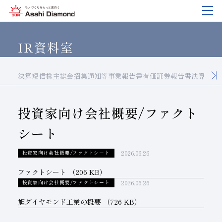
企業情報
製品紹介
技術情報
研究開発
サステナビリティ
IR
情報
IR資料室
決算短信
株主総会招集通知等
事業報告書
有価証券報告書
決算資料
企業情報
製品紹介
技術情報
研究開発
サステナビリティ
IR
情報
旭ダイヤについて
業種から探す
ダイヤモンド工具・
研究開発について
サステナビリティポリシー
IR資料室
CBN工具の基礎知識
投資家向け会社概要/ファクト
ご挨拶
工具の種類から探す
教えて！研削工具
対外発表一覧
コーポレート・ガバナンス
株式に関する諸手続き
シート
沿⾰
加工方法から探す
トラブルシューティング
イノベーションストーリー
マテリアリティ
財務ハイライト
2026.06.26
投資家向け会社概要/ファクトシート
活動拠点
ワークから探す
ご使用上の注意
リスクマネジメント（BCM）
メッセージ
ファクトシート
（206 KB）
ダイヤの輪
製品検索
各製品の安全な取扱いについて
品質への取り組み
IRカレンダー
2026.06.26
投資家向け会社概要/ファクトシート
会社概要
環境への取り組み
ディスクロージャーポリシー
旭ダイヤモンド工業の概要
（726 KB）
役員紹介
人材育成