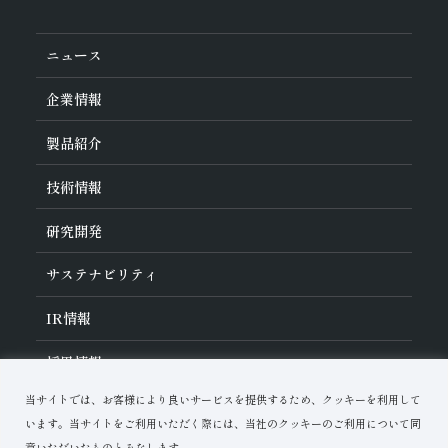
ニュース
企業情報
旭ダイヤについて
製品紹介
ダイヤの輪
ご挨拶
業種から探す
技術情報
会社概要
工具の種類から探す
経営理念
加工方法から探す
沿革
ダイヤモンド工具・
CBN工具の基礎知識
研究開発
ワークから探す
役員紹介
教えて！研削工具
製品検索
事業紹介
ご使⽤上の注意
研究開発について
活動拠点
サステナビリティ
各製品の安全な取扱いについて
対外発表一覧
子会社
トラブルシューティング
イノベーションストーリー
マルチステークホルダー方針
サステナビリティポリシー
IR
情報
コーポレート・ガバナンス
マテリアリティ
IR資料室
採用情報
リスクマネジメント（BCM）
メッセージ
品質への取り組み
財務ハイライト
資料ダウンロード
環境への取り組み
当サイトでは、お客様により良いサービスを提供するため、クッキーを利用して
IRカレンダー
人材育成
お問い合わせ
株式に関する諸手続き
います。当サイトをご利用いただく際には、当社のクッキーのご利用について同
ディスクロージャーポリシー
意いただいたものとみなします。