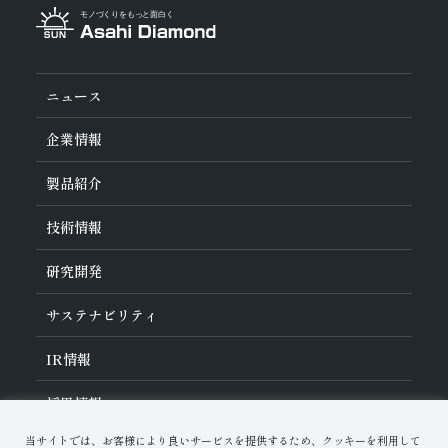
ニュース
企業情報
旭ダイヤについて
製品紹介
ダイヤの輪
ご挨拶
業種から探す
技術情報
会社概要
工具の種類から探す
経営理念
加工方法から探す
沿革
ダイヤモンド工具・
CBN工具の基礎知識
研究開発
ワークから探す
役員紹介
教えて！研削工具
製品検索
事業紹介
ご使⽤上の注意
研究開発について
活動拠点
サステナビリティ
各製品の安全な取扱いについて
対外発表一覧
子会社
トラブルシューティング
イノベーションストーリー
マルチステークホルダー方針
サステナビリティポリシー
IR
情報
コーポレート・ガバナンス
マテリアリティ
IR資料室
採用情報
リスクマネジメント（BCM）
メッセージ
品質への取り組み
財務ハイライト
資料ダウンロード
環境への取り組み
当サイトでは、お客様により良いサービスを提供するため、クッキーを利用して
IRカレンダー