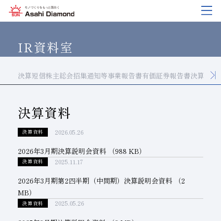
企業情報
製品紹介
技術情報
研究開発
サステナビリティ
IR
情報
IR資料室
決算短信
株主総会招集通知等
事業報告書
有価証券報告書
決算資料
企業情報
製品紹介
技術情報
研究開発
サステナビリティ
IR
情報
旭ダイヤについて
業種から探す
ダイヤモンド工具・
研究開発について
サステナビリティポリシー
IR資料室
CBN工具の基礎知識
決算資料
ご挨拶
工具の種類から探す
教えて！研削工具
対外発表一覧
コーポレート・ガバナンス
株式に関する諸手続き
2026.05.26
決算資料
沿⾰
加工方法から探す
トラブルシューティング
イノベーションストーリー
マテリアリティ
財務ハイライト
2026年3月期決算説明会資料
（988 KB）
活動拠点
ワークから探す
ご使用上の注意
リスクマネジメント（BCM）
メッセージ
2025.11.17
決算資料
ダイヤの輪
製品検索
各製品の安全な取扱いについて
品質への取り組み
IRカレンダー
2026年3月期第2四半期（中間期）決算説明会資料
（2
MB）
会社概要
環境への取り組み
ディスクロージャーポリシー
2025.05.26
決算資料
役員紹介
人材育成