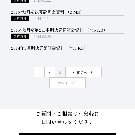
2015.05.22
子会社
サステナビリティブックレット
2015年3月期決算説明会資料
（2 MB）
2014.11.12
決算資料
経営理念
2015年3月期第2四半期決算説明会資料
（745 KB）
事業紹介
2014.03.20
決算資料
マルチステークホルダー
2014年3月期決算説明会資料
（753 KB）
1
2
3
前のページ
次のページ
ご質問・ご相談はお気軽に
お問い合わせください