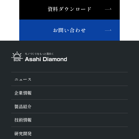
資料ダウンロード
お問い合わせ
ニュース
企業情報
旭ダイヤについて
製品紹介
ダイヤの輪
ご挨拶
業種から探す
技術情報
会社概要
工具の種類から探す
経営理念
加工方法から探す
沿革
ダイヤモンド工具・
CBN工具の基礎知識
研究開発
ワークから探す
役員紹介
教えて！研削工具
製品検索