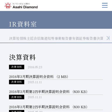
企業情報
製品紹介
技術情報
研究開発
サステナビリティ
IR
情報
IR資料室
決算短信
株主総会招集通知等
事業報告書
有価証券報告書
決算資料
企業情報
製品紹介
技術情報
研究開発
サステナビリティ
IR
情報
旭ダイヤについて
業種から探す
ダイヤモンド工具・
研究開発について
サステナビリティポリシー
IR資料室
CBN工具の基礎知識
決算資料
ご挨拶
工具の種類から探す
教えて！研削工具
対外発表一覧
コーポレート・ガバナンス
株式に関する諸手続き
2016.05.23
決算資料
沿⾰
加工方法から探す
トラブルシューティング
イノベーションストーリー
マテリアリティ
財務ハイライト
2016年3月期決算説明会資料
（2 MB）
活動拠点
ワークから探す
ご使用上の注意
リスクマネジメント（BCM）
メッセージ
2015.11.11
決算資料
ダイヤの輪
製品検索
各製品の安全な取扱いについて
品質への取り組み
IRカレンダー
2016年3月期第2四半期決算説明会資料
（830 KB）
2015.11.11
決算資料
会社概要
環境への取り組み
ディスクロージャーポリシー
2016年3月期第2四半期決算説明会資料
（830 KB）
役員紹介
人材育成
決算資料