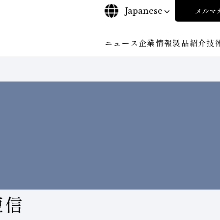
Japanese
メルマ
ニュース
企業情報
製品紹介
技
について
ご挨拶
沿⾰
探す
ンド工具・
ビリティポリシー
CBN工具の基礎知識
株式に関する諸手続き
工具の種類から探す
コーポレート・ガバナンス
教えて！研削工具
加工
輪
について
会社概要
対外発表一覧
役員紹
安全な取扱いについて
取り組み
ンダー
ディスクロージャーポリシー
環境への取り組み
経営理念
事業紹
短信