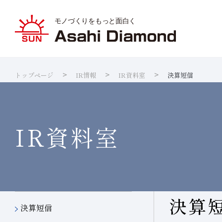
トップページ
IR情報
IR資料室
決算短信
旭ダイヤ
業種から
ダイヤモ
サステナ
IR資料室
企業情報
製品紹介
技術情報
研究開発
サステナビリティ
IR
情報
ダイヤの
研究開発
製品検索
各製品の
品質への
IRカレ
IR資料室
決算
決算短信