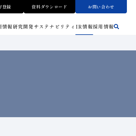
ガ登録
資料ダウンロード
お問い合わせ
術情報
研究開発
サステナビリティ
IR
情報
採用情報
活動拠点
方法から探す
マテリアリティ
財務ハイライト
トラブルシューティング
リスクマネジメント（BCM）
ワークから探す
メッセージ
ご使用上の注意
介
イノベーションストーリー
子会社
人材育成
サステナビリティブックレット
介
マルチステークホルダー