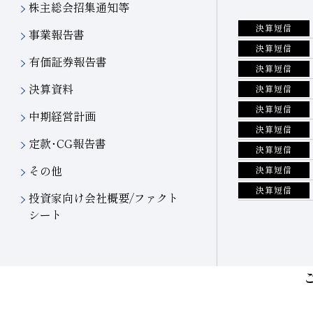
株主総会招集通知等
決算短信
事業報告書
決算短信
有価証券報告書
決算短信
決算資料
決算短信
決算短信
中期経営計画
決算短信
定款･CG報告書
決算短信
その他
決算短信
決算短信
投資家向け会社概要/ファクト
シート