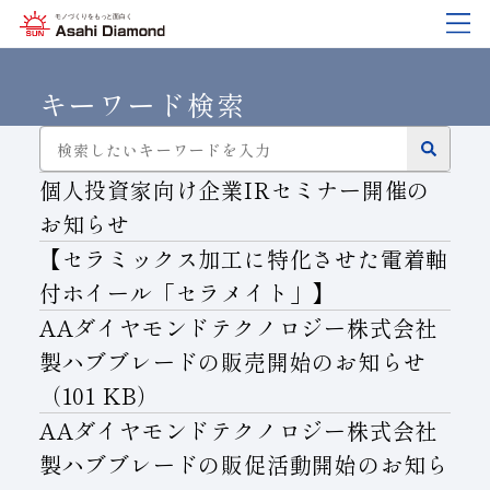
企業情報
製品紹介
技術情報
研究開発
サステナビリティ
IR
情報
キーワード検索
個人投資家向け企業IRセミナー開催の
企業情報
製品紹介
技術情報
研究開発
サステナビリティ
IR
情報
お知らせ
旭ダイヤについて
業種から探す
ダイヤモンド工具・
研究開発について
サステナビリティポリシー
IR資料室
CBN工具の基礎知識
【セラミックス加工に特化させた電着軸
ご挨拶
工具の種類から探す
教えて！研削工具
対外発表一覧
コーポレート・ガバナンス
株式に関する諸手続き
付ホイール「セラメイト」】
沿⾰
加工方法から探す
トラブルシューティング
イノベーションストーリー
マテリアリティ
財務ハイライト
AAダイヤモンドテクノロジー株式会社
製ハブブレードの販売開始のお知らせ
活動拠点
ワークから探す
ご使用上の注意
リスクマネジメント（BCM）
メッセージ
（101 KB）
ダイヤの輪
製品検索
各製品の安全な取扱いについて
品質への取り組み
IRカレンダー
AAダイヤモンドテクノロジー株式会社
会社概要
環境への取り組み
ディスクロージャーポリシー
製ハブブレードの販促活動開始のお知ら
役員紹介
人材育成