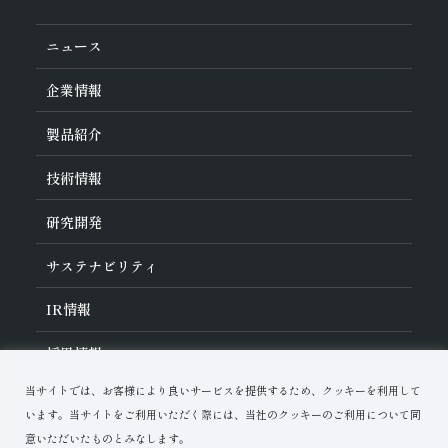
ニュース
企業情報
旭ダイヤについて
製品紹介
ダイヤの輪
ご挨拶
業種から探す
技術情報
会社概要
工具の種類から探す
経営理念
加工方法から探す
沿革
ダイヤモンド工具・
CBN工具の基礎知識
研究開発
ワークから探す
役員紹介
教えて！研削工具
製品検索
事業紹介
ご使⽤上の注意
研究開発について
活動拠点
サステナビリティ
各製品の安全な取扱いについて
対外発表一覧
子会社
トラブルシューティング
イノベーションストーリー
マルチステークホルダー方針
サステナビリティポリシー
IR
情報
コーポレート・ガバナンス
マテリアリティ
IR資料室
採用情報
リスクマネジメント（BCM）
メッセージ
品質への取り組み
財務ハイライト
資料ダウンロード
環境への取り組み
当サイトでは、お客様により良いサービスを提供するため、クッキーを利用して
IRカレンダー
人材育成
お問い合わせ
株式に関する諸手続き
います。当サイトをご利用いただく際には、当社のクッキーのご利用について同
ディスクロージャーポリシー
意いただいたものとみなします。