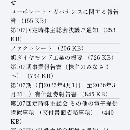
せ
子会社
サステナビリティブックレット
コーポレート・ガバナンスに関する報告
書
（155 KB）
経営理念
第107回定時株主総会決議ご通知
（253
事業紹介
KB）
マルチステークホルダー
ファクトシート
（206 KB）
旭ダイヤモンド工業の概要
（726 KB）
第107期事業報告書（株主のみなさま
へ）
（734 KB）
第107期（自2025年4月1日 至2026年3
月31日）有価証券報告書
（845 KB）
第107回定時株主総会 その他の電子提供
措置事項 （交付書面省略事項）
（440
KB）