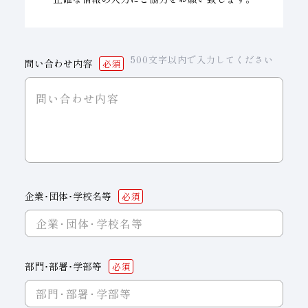
子会社
サステナビリティブックレット
経営理念
500文字以内で入力してください
問い合わせ内容
事業紹介
マルチステークホルダー
企業･団体･学校名等
部門･部署･学部等