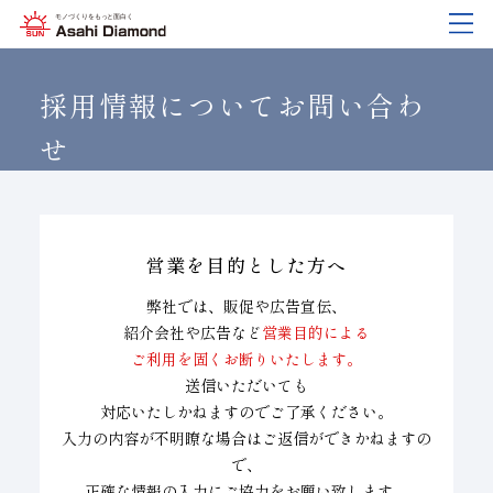
企業情報
製品紹介
技術情報
研究開発
サステナビリティ
IR
情報
採用情報についてお問い合わ
せ
企業情報
製品紹介
技術情報
研究開発
サステナビリティ
IR
情報
旭ダイヤについて
業種から探す
ダイヤモンド工具・
研究開発について
サステナビリティポリシー
IR資料室
CBN工具の基礎知識
営業を目的とした方へ
ご挨拶
工具の種類から探す
教えて！研削工具
対外発表一覧
コーポレート・ガバナンス
株式に関する諸手続き
弊社では、販促や広告宣伝、
沿⾰
加工方法から探す
トラブルシューティング
イノベーションストーリー
マテリアリティ
財務ハイライト
紹介会社や広告など
営業目的による
ご利用を固くお断りいたします。
活動拠点
ワークから探す
ご使用上の注意
リスクマネジメント（BCM）
メッセージ
送信いただいても
ダイヤの輪
製品検索
各製品の安全な取扱いについて
品質への取り組み
IRカレンダー
対応いたしかねますのでご了承ください。
入力の内容が不明瞭な場合はご返信ができかねますの
会社概要
環境への取り組み
ディスクロージャーポリシー
で、
役員紹介
人材育成
正確な情報の入力にご協力をお願い致します。