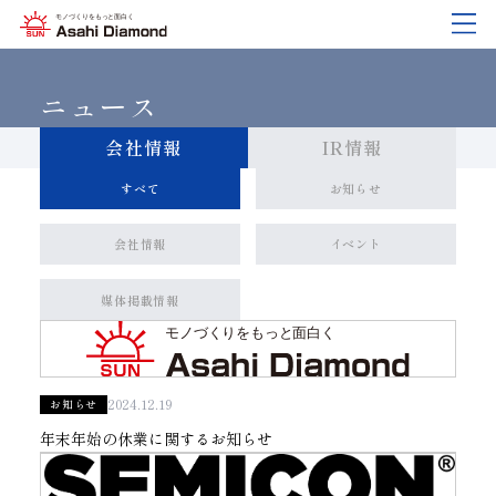
企業情報
製品紹介
技術情報
研究開発
サステナビリティ
IR
情報
ニュース
会社情報
IR情報
すべて
お知らせ
企業情報
製品紹介
技術情報
研究開発
サステナビリティ
IR
情報
旭ダイヤについて
業種から探す
ダイヤモンド工具・
研究開発について
サステナビリティポリシー
IR資料室
CBN工具の基礎知識
会社情報
イベント
ご挨拶
工具の種類から探す
教えて！研削工具
対外発表一覧
コーポレート・ガバナンス
株式に関する諸手続き
媒体掲載情報
沿⾰
加工方法から探す
トラブルシューティング
イノベーションストーリー
マテリアリティ
財務ハイライト
活動拠点
ワークから探す
ご使用上の注意
リスクマネジメント（BCM）
メッセージ
ダイヤの輪
製品検索
各製品の安全な取扱いについて
品質への取り組み
IRカレンダー
2024.12.19
お知らせ
年末年始の休業に関するお知らせ
会社概要
環境への取り組み
ディスクロージャーポリシー
役員紹介
人材育成