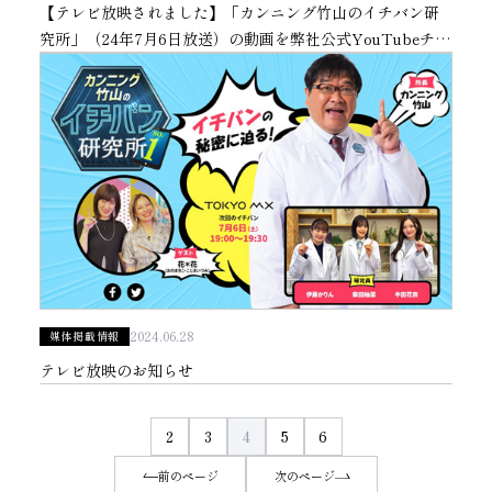
【テレビ放映されました】「カンニング竹山のイチバン研
究所」（24年7月6日放送）の動画を弊社公式YouTubeチャ
ンネルで公開
2024.06.28
媒体掲載情報
テレビ放映のお知らせ
2
3
4
5
6
前のページ
次のページ