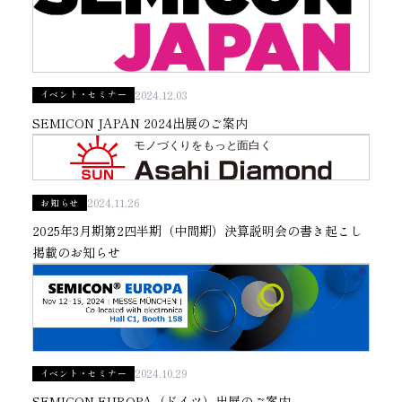
子会社
サステナビリティブックレット
経営理念
2024.12.03
イベント・セミナー
事業紹介
SEMICON JAPAN 2024
出展のご案内
マルチステークホルダー
2024.11.26
お知らせ
2025年3月期第2四半期（中間期）決算説明会の書き起こし
掲載のお知らせ
2024.10.29
イベント・セミナー
SEMICON EUROPA（ドイツ）出展のご案内