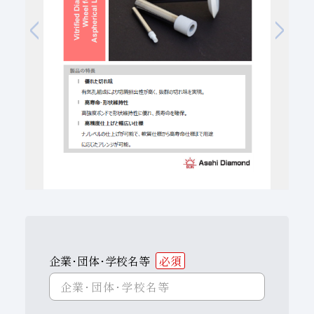
子会社
サステナビリティブックレット
経営理念
事業紹介
マルチステークホルダー
企業･団体･学校名等
必須