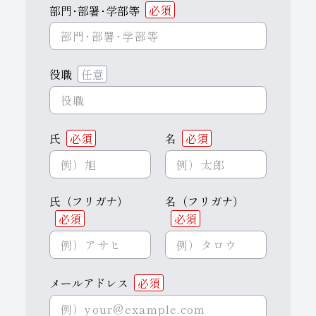
部門･部署･学部等
必須
役職
任意
氏
必須
名
必須
氏（フリガナ）
名（フリガナ）
必須
必須
メールアドレス
必須