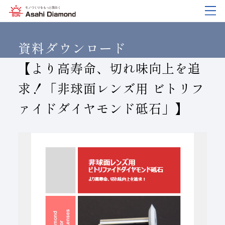
企業情報
製品紹介
技術情報
研究開発
サステナビリティ
IR
情報
資料ダウンロード
【より高寿命、切れ味向上を追
求！「非球面レンズ用 ビトリフ
企業情報
製品紹介
技術情報
研究開発
サステナビリティ
IR
情報
ァイドダイヤモンド砥石」】
旭ダイヤについて
業種から探す
ダイヤモンド工具・
研究開発について
サステナビリティポリシー
IR資料室
CBN工具の基礎知識
ご挨拶
工具の種類から探す
教えて！研削工具
対外発表一覧
コーポレート・ガバナンス
株式に関する諸手続き
沿⾰
加工方法から探す
トラブルシューティング
イノベーションストーリー
マテリアリティ
財務ハイライト
活動拠点
ワークから探す
ご使用上の注意
リスクマネジメント（BCM）
メッセージ
ダイヤの輪
製品検索
各製品の安全な取扱いについて
品質への取り組み
IRカレンダー
会社概要
環境への取り組み
ディスクロージャーポリシー
役員紹介
人材育成