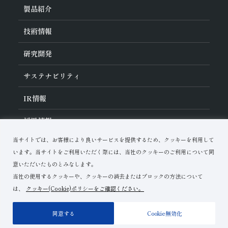
旭ダイヤについて
製品紹介
ダイヤの輪
ご挨拶
業種から探す
技術情報
会社概要
工具の種類から探す
経営理念
加工方法から探す
沿革
ダイヤモンド工具・
CBN工具の基礎知識
研究開発
ワークから探す
役員紹介
教えて！研削工具
製品検索
事業紹介
ご使⽤上の注意
研究開発について
活動拠点
サステナビリティ
各製品の安全な取扱いについて
対外発表一覧
子会社
トラブルシューティング
イノベーションストーリー
マルチステークホルダー方針
サステナビリティポリシー
IR
情報
コーポレート・ガバナンス
マテリアリティ
IR資料室
採用情報
リスクマネジメント（BCM）
メッセージ
品質への取り組み
財務ハイライト
資料ダウンロード
環境への取り組み
当サイトでは、お客様により良いサービスを提供するため、クッキーを利用して
IRカレンダー
人材育成
お問い合わせ
株式に関する諸手続き
います。当サイトをご利用いただく際には、当社のクッキーのご利用について同
ディスクロージャーポリシー
意いただいたものとみなします。
当社の使用するクッキーや、クッキーの消去またはブロックの方法について
は、
クッキー(Cookie)ポリシーをご確認ください。
ご利用上の注意
プライバシーポリシー
サイトマップ
同意する
Cookie無効化
Copyright© Asahi Diamond Industrial Co.,Ltd.