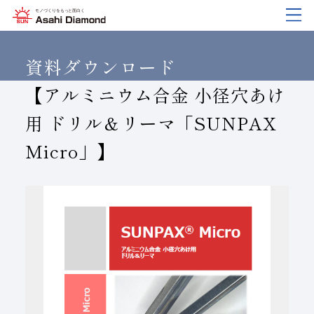
企業情報
製品紹介
技術情報
研究開発
サステナビリティ
IR
情報
資料ダウンロード
【アルミニウム合金 小径穴あけ
用 ドリル＆リーマ「SUNPAX
企業情報
製品紹介
技術情報
研究開発
サステナビリティ
IR
情報
Micro」】
旭ダイヤについて
業種から探す
ダイヤモンド工具・
研究開発について
サステナビリティポリシー
IR資料室
CBN工具の基礎知識
ご挨拶
工具の種類から探す
教えて！研削工具
対外発表一覧
コーポレート・ガバナンス
株式に関する諸手続き
沿⾰
加工方法から探す
トラブルシューティング
イノベーションストーリー
マテリアリティ
財務ハイライト
活動拠点
ワークから探す
ご使用上の注意
リスクマネジメント（BCM）
メッセージ
ダイヤの輪
製品検索
各製品の安全な取扱いについて
品質への取り組み
IRカレンダー
会社概要
環境への取り組み
ディスクロージャーポリシー
役員紹介
人材育成