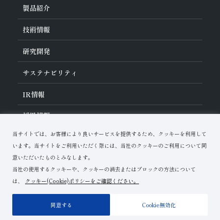
旭ダイヤについて
製品紹介
ダイヤの輪
ご挨拶
業種から探す
技術情報
会社概要
工具の種類から探す
経営理念
加工方法から探す
沿革
ダイヤモンド工具・
CBN工具の基礎知識
研究開発
ワークから探す
役員紹介
教えて！研削工具
製品検索
事業紹介
ご使⽤上の注意
研究開発について
活動拠点
サステナビリティ
各製品の安全な取扱いについて
対外発表一覧
子会社
トラブルシューティング
イノベーションストーリー
マルチステークホルダー方針
サステナビリティポリシー
IR
情報
コーポレート・ガバナンス
マテリアリティ
IR資料室
採用情報
リスクマネジメント（BCM）
メッセージ
品質への取り組み
財務ハイライト
資料ダウンロード
環境への取り組み
当サイトでは、お客様により良いサービスを提供するため、クッキーを利用して
IRカレンダー
人材育成
お問い合わせ
います。当サイトをご利用いただく際には、当社のクッキーのご利用について同
株式に関する諸手続き
ディスクロージャーポリシー
意いただいたものとみなします。
当社の使用するクッキーや、クッキーの消去またはブロックの方法について
は、
クッキー(Cookie)ポリシーをご確認ください。
ご利用上の注意
プライバシーポリシー
サイトマップ
同意する
Cookie無効化
Copyright© Asahi Diamond Industrial Co.,Ltd.