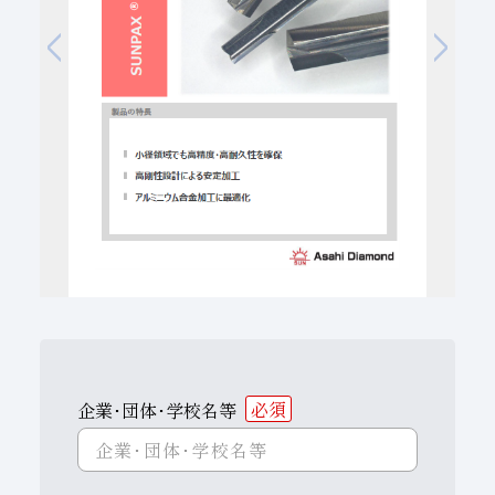
子会社
サステナビリティブックレット
経営理念
事業紹介
マルチステークホルダー
企業･団体･学校名等
必須