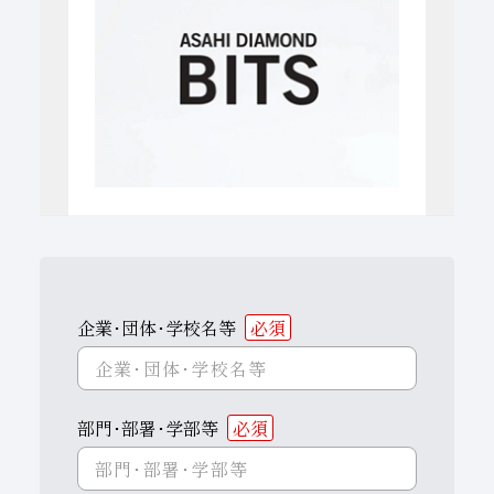
子会社
サステナビリティブックレット
経営理念
事業紹介
マルチステークホルダー
企業･団体･学校名等
必須
部門･部署･学部等
必須