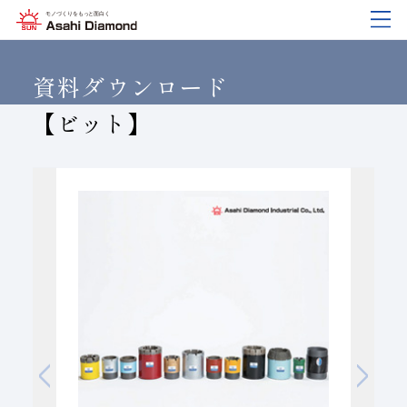
企業情報
製品紹介
技術情報
研究開発
サステナビリティ
IR
情報
資料ダウンロード
【ビット】
企業情報
製品紹介
技術情報
研究開発
サステナビリティ
IR
情報
旭ダイヤについて
業種から探す
ダイヤモンド工具・
研究開発について
サステナビリティポリシー
IR資料室
CBN工具の基礎知識
ご挨拶
工具の種類から探す
教えて！研削工具
対外発表一覧
コーポレート・ガバナンス
株式に関する諸手続き
沿⾰
加工方法から探す
トラブルシューティング
イノベーションストーリー
マテリアリティ
財務ハイライト
活動拠点
ワークから探す
ご使用上の注意
リスクマネジメント（BCM）
メッセージ
ダイヤの輪
製品検索
各製品の安全な取扱いについて
品質への取り組み
IRカレンダー
会社概要
環境への取り組み
ディスクロージャーポリシー
役員紹介
人材育成