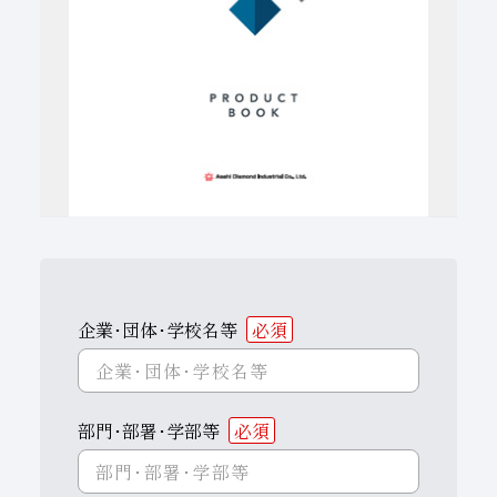
子会社
サステナビリティブックレット
経営理念
事業紹介
マルチステークホルダー
企業･団体･学校名等
必須
部門･部署･学部等
必須