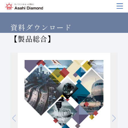
企業情報
製品紹介
技術情報
研究開発
サステナビリティ
IR
情報
資料ダウンロード
【製品総合】
企業情報
製品紹介
技術情報
研究開発
サステナビリティ
IR
情報
旭ダイヤについて
業種から探す
ダイヤモンド工具・
研究開発について
サステナビリティポリシー
IR資料室
CBN工具の基礎知識
ご挨拶
工具の種類から探す
教えて！研削工具
対外発表一覧
コーポレート・ガバナンス
株式に関する諸手続き
沿⾰
加工方法から探す
トラブルシューティング
イノベーションストーリー
マテリアリティ
財務ハイライト
活動拠点
ワークから探す
ご使用上の注意
リスクマネジメント（BCM）
メッセージ
ダイヤの輪
製品検索
各製品の安全な取扱いについて
品質への取り組み
IRカレンダー
会社概要
環境への取り組み
ディスクロージャーポリシー
役員紹介
人材育成