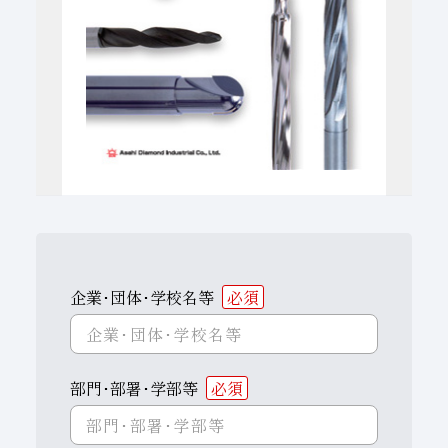
子会社
サステナビリティブックレット
経営理念
事業紹介
マルチステークホルダー
企業･団体･学校名等
必須
部門･部署･学部等
必須