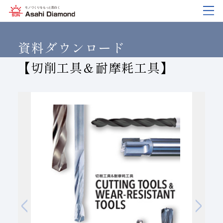
企業情報
製品紹介
技術情報
研究開発
サステナビリティ
IR
情報
資料ダウンロード
【切削工具＆耐摩耗工具】
企業情報
製品紹介
技術情報
研究開発
サステナビリティ
IR
情報
旭ダイヤについて
業種から探す
ダイヤモンド工具・
研究開発について
サステナビリティポリシー
IR資料室
CBN工具の基礎知識
ご挨拶
工具の種類から探す
教えて！研削工具
対外発表一覧
コーポレート・ガバナンス
株式に関する諸手続き
沿⾰
加工方法から探す
トラブルシューティング
イノベーションストーリー
マテリアリティ
財務ハイライト
活動拠点
ワークから探す
ご使用上の注意
リスクマネジメント（BCM）
メッセージ
ダイヤの輪
製品検索
各製品の安全な取扱いについて
品質への取り組み
IRカレンダー
会社概要
環境への取り組み
ディスクロージャーポリシー
役員紹介
人材育成