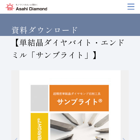
企業情報
製品紹介
技術情報
研究開発
サステナビリティ
IR
情報
資料ダウンロード
【単結晶ダイヤバイト・エンド
ミル「サンブライト」】
企業情報
製品紹介
技術情報
研究開発
サステナビリティ
IR
情報
旭ダイヤについて
業種から探す
ダイヤモンド工具・
研究開発について
サステナビリティポリシー
IR資料室
CBN工具の基礎知識
ご挨拶
工具の種類から探す
教えて！研削工具
対外発表一覧
コーポレート・ガバナンス
株式に関する諸手続き
沿⾰
加工方法から探す
トラブルシューティング
イノベーションストーリー
マテリアリティ
財務ハイライト
活動拠点
ワークから探す
ご使用上の注意
リスクマネジメント（BCM）
メッセージ
ダイヤの輪
製品検索
各製品の安全な取扱いについて
品質への取り組み
IRカレンダー
会社概要
環境への取り組み
ディスクロージャーポリシー
役員紹介
人材育成