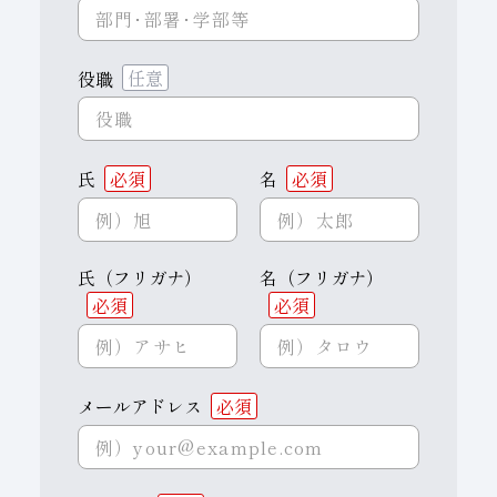
役職
任意
氏
必須
名
必須
氏（フリガナ）
名（フリガナ）
必須
必須
メールアドレス
必須