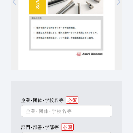
子会社
サステナビリティブックレット
経営理念
事業紹介
マルチステークホルダー
企業･団体･学校名等
必須
部門･部署･学部等
必須