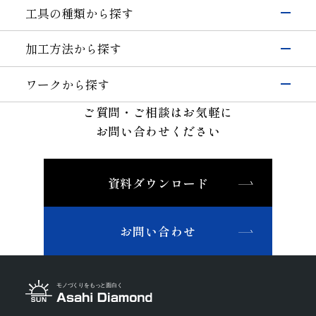
電子・半導体
工具の種類から探す
シリコン
硝子(電子･半導体)
磁性材料
伸線
研削工具
加工方法から探す
その他(電子・半導体)
精密カッティングツール
輸送機器
研削
切削工具
自動車・二輪
硝子(自動車)
ワークから探す
切断・溝入れ
耐摩耗工具
セラミックス(自動車部品)
航空機
半導体材料
その他(輸送機器)
ご質問・ご相談はお気軽に
穴あけ
伸線工具
機械・工具
ガラス
切削
お問い合わせください
ドレッサ
セラミックス(構造部品）
機械付
セラミックス
耐摩耗
石材・建設・鉱業関連工具
超硬
軸受
精密金型材料
伸線
その他
その他(機械)
資料ダウンロード
非鉄・特殊金属材料
ツルーイング・ドレッシング
石材・建設
鉄系材料
研磨
石材
建設
土木・鉱業
磁性材料
お問い合わせ
その他業種
複合材料・樹脂
宝飾
その他(その他業種)
切削工具材料
石材・建設・鉱業関連材料
研削砥石
その他