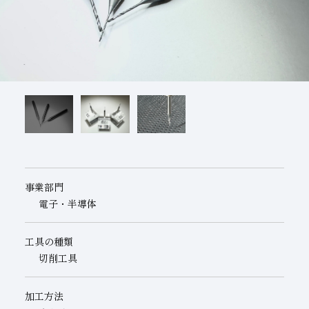
子会社
サステナビリティブックレット
経営理念
事業紹介
マルチステークホルダー
事業部門
電子・半導体
工具の種類
切削工具
加工方法