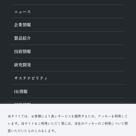
ニュース
企業情報
旭ダイヤについて
製品紹介
ダイヤの輪
ご挨拶
業種から探す
技術情報
会社概要
工具の種類から探す
経営理念
加工方法から探す
沿革
ダイヤモンド工具・
CBN工具の基礎知識
研究開発
ワークから探す
役員紹介
教えて！研削工具
製品検索
事業紹介
ご使⽤上の注意
研究開発について
活動拠点
サステナビリティ
各製品の安全な取扱いについて
対外発表一覧
子会社
トラブルシューティング
イノベーションストーリー
マルチステークホルダー方針
サステナビリティポリシー
IR
情報
コーポレート・ガバナンス
マテリアリティ
IR資料室
採用情報
リスクマネジメント（BCM）
メッセージ
品質への取り組み
財務ハイライト
資料ダウンロード
環境への取り組み
当サイトでは、お客様により良いサービスを提供するため、クッキーを利用して
IRカレンダー
人材育成
お問い合わせ
株式に関する諸手続き
います。当サイトをご利用いただく際には、当社のクッキーのご利用について同
ディスクロージャーポリシー
意いただいたものとみなします。