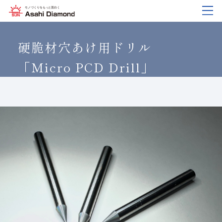
企業情報
製品紹介
技術情報
研究開発
サステナビリティ
IR
情報
硬脆材穴あけ用ドリル
「Micro PCD Drill」
企業情報
製品紹介
技術情報
研究開発
サステナビリティ
IR
情報
旭ダイヤについて
業種から探す
ダイヤモンド工具・
研究開発について
サステナビリティポリシー
IR資料室
CBN工具の基礎知識
ご挨拶
工具の種類から探す
教えて！研削工具
対外発表一覧
コーポレート・ガバナンス
株式に関する諸手続き
沿⾰
加工方法から探す
トラブルシューティング
イノベーションストーリー
マテリアリティ
財務ハイライト
活動拠点
ワークから探す
ご使用上の注意
リスクマネジメント（BCM）
メッセージ
ダイヤの輪
製品検索
各製品の安全な取扱いについて
品質への取り組み
IRカレンダー
会社概要
環境への取り組み
ディスクロージャーポリシー
役員紹介
人材育成