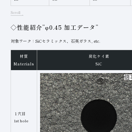
Scroll
◇性能紹介”φ0.45 加工データ”
対象ワーク：SiCセラミックス、石英ガラス, etc.
材質
炭化ケイ素
Materials
SiC
１穴目
1st hole