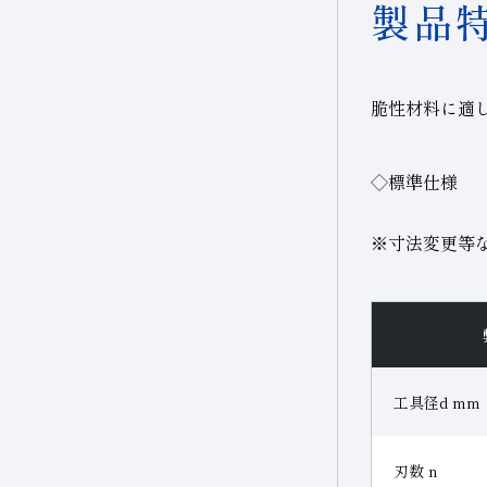
製品
脆性材料に適
◇標準仕様
※寸法変更等
工具径d mm
刃数 n