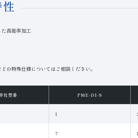
特性
した高能率加工
などの特殊仕様についてはご相談ください。
弊社型番
PME-D1-S
1
7