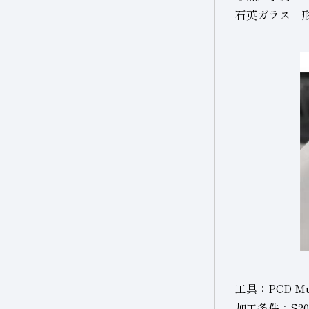
石英ガラス 形
工具：PCD Mul
加工条件：S2000