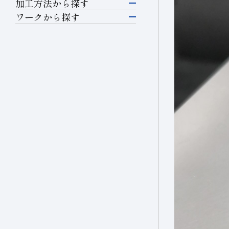
研削工具
加工方法から探す
シリコン
研削
ワークから探す
硝子(電子･半導体)
半導体材料
精密カッティングツー
磁性材料
切断・溝入れ
ル
ガラス
伸線
穴あけ
切削工具
その他(電子・半導体)
セラミックス
輸送機器
切削
耐摩耗工具
精密金型材料
自動車・二輪
耐摩耗
伸線工具
硝子(自動車)
非鉄・特殊金属材料
セラミックス(自動車部品)
伸線
ドレッサ
航空機
鉄系材料
その他(輸送機器)
ツルーイング・ドレッ
石材・建設・鉱業関連
磁性材料
シング
機械・工具
工具