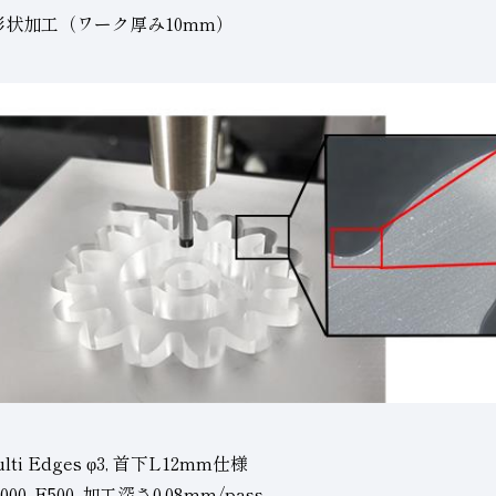
状加工（ワーク厚み10mm）
ti Edges φ3, 首下L12mm仕様
0, F500, 加工深さ0.08mm/pass