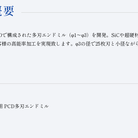
概要
Dで構成された多刃エンドミル（φ1～φ3）を開発。SiCや超
客様の高能率加工を実現致します。φ3の径で25枚刃と小径なが
用 PCD多刃エンドミル