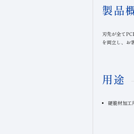
製品
刃先が全てPC
を両立し、お
用途
硬脆材加工