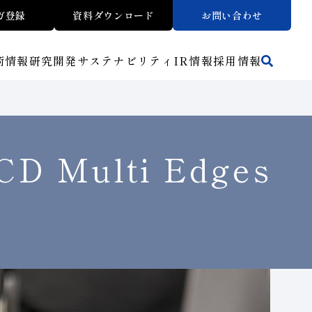
ガ登録
資料ダウンロード
お問い合わせ
術情報
研究開発
サステナビリティ
IR
情報
採用情報
活動拠点
方法から探す
マテリアリティ
財務ハイライト
トラブルシューティング
リスクマネジメント（BCM）
ワークから探す
メッセージ
ご使用上の注意
Multi Edges
介
イノベーションストーリー
子会社
人材育成
サステナビリティブックレット
介
マルチステークホルダー