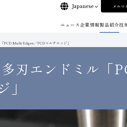
Japanese
メルマ
ニュース
企業情報
製品紹介
技
CD Multi Edges／PCDマルチエッジ」
について
ご挨拶
沿⾰
探す
ンド工具・
ビリティポリシー
CBN工具の基礎知識
株式に関する諸手続き
工具の種類から探す
コーポレート・ガバナンス
教えて！研削工具
加工
多刃エンドミル「PCD 
輪
について
会社概要
対外発表一覧
役員紹
安全な取扱いについて
取り組み
ンダー
ディスクロージャーポリシー
環境への取り組み
経営理念
事業紹
ジ」