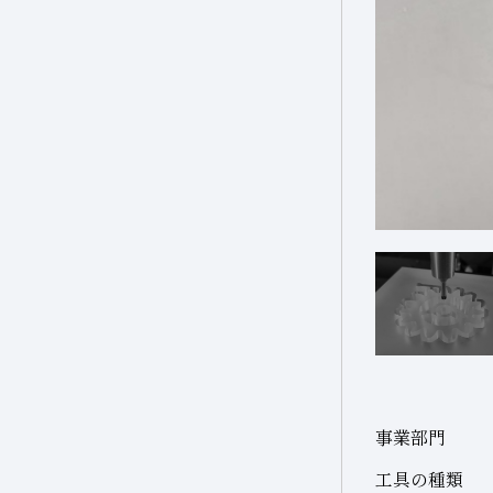
セラミックス(構造部品）
複合材料・樹脂
研磨
その他
機械付
超硬
切削工具材料
軸受
石材・建設・鉱業関連
その他(機械)
材料
石材・建設
石材
研削砥石
建設
その他
土木・鉱業
その他業種
宝飾
事業部門
その他(その他業種)
工具の種類