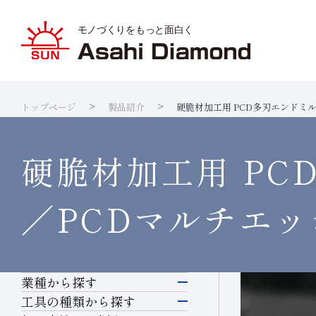
トップページ
製品紹介
硬脆材加工用 PCD多刃エンドミル「P
旭ダイヤ
業種から
ダイヤモ
サステナ
IR資料室
企業情報
製品紹介
技術情報
研究開発
サステナビリティ
IR
情報
硬脆材加工用 PCD
ダイヤの
研究開発
製品検索
各製品の
品質への
IRカレ
／PCDマルチエッ
業種から探す
電子・半導体
工具の種類から探す