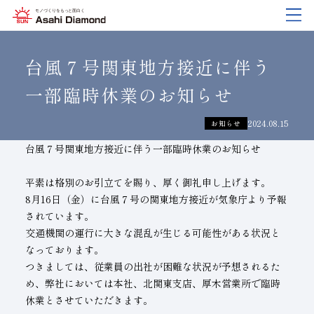
企業情報
製品紹介
技術情報
研究開発
サステナビリティ
IR
情報
台風７号関東地方接近に伴う
一部臨時休業のお知らせ
企業情報
製品紹介
技術情報
研究開発
サステナビリティ
IR
情報
2024.08.15
お知らせ
旭ダイヤについて
業種から探す
ダイヤモンド工具・
研究開発について
サステナビリティポリシー
IR資料室
CBN工具の基礎知識
台風７号関東地方接近に伴う一部臨時休業のお知らせ
ご挨拶
工具の種類から探す
教えて！研削工具
対外発表一覧
コーポレート・ガバナンス
株式に関する諸手続き
平素は格別のお引立てを賜り、厚く御礼申し上げます。
8月16日（金）に台風７号の関東地方接近が気象庁より予報
沿⾰
加工方法から探す
トラブルシューティング
イノベーションストーリー
マテリアリティ
財務ハイライト
されています。
活動拠点
ワークから探す
ご使用上の注意
リスクマネジメント（BCM）
メッセージ
交通機関の運行に大きな混乱が生じる可能性がある状況と
なっております。
ダイヤの輪
製品検索
各製品の安全な取扱いについて
品質への取り組み
IRカレンダー
つきましては、従業員の出社が困難な状況が予想されるた
め、弊社においては本社、北関東支店、厚木営業所で臨時
会社概要
環境への取り組み
ディスクロージャーポリシー
休業とさせていただきます。
役員紹介
人材育成