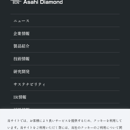
ニュース
企業情報
旭ダイヤについて
製品紹介
ダイヤの輪
ご挨拶
業種から探す
技術情報
会社概要
工具の種類から探す
経営理念
加工方法から探す
沿革
ダイヤモンド工具・
CBN工具の基礎知識
研究開発
ワークから探す
役員紹介
教えて！研削工具
製品検索
事業紹介
ご使⽤上の注意
研究開発について
活動拠点
サステナビリティ
各製品の安全な取扱いについて
対外発表一覧
子会社
トラブルシューティング
イノベーションストーリー
マルチステークホルダー方針
サステナビリティポリシー
IR
情報
コーポレート・ガバナンス
マテリアリティ
IR資料室
採用情報
リスクマネジメント（BCM）
メッセージ
品質への取り組み
財務ハイライト
資料ダウンロード
環境への取り組み
当サイトでは、お客様により良いサービスを提供するため、クッキーを利用して
IRカレンダー
人材育成
お問い合わせ
株式に関する諸手続き
います。当サイトをご利用いただく際には、当社のクッキーのご利用について同