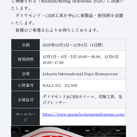
で開催される「
Manufacturing Indonesia 2025
」に出展い
たします。
子会社
サステナビリティブックレット
ダイヤモンド・CBN工具を中心に新製品・新技術を出展
経営理念
いたします。
皆様のご来場を心よりお待ちしております。
事業紹介
会期
2025年12月3日～12月6日（4日間）
マルチステークホルダー
12月3日・4日・5日 10:00～18:00、12月6日
開場時間
10:00~17:00
会場
Jakarta International Expo Kemayoran
小間番号
HALL D2、D2-910
ダイヤモンド&CBNホイール、切削工具、及
出展品目
びドレッサー
ホームペー
https://www.manufacturingindonesia.com/
ジ