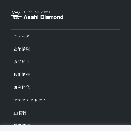
ニュース
企業情報
旭ダイヤについて
製品紹介
ダイヤの輪
ご挨拶
業種から探す
技術情報
会社概要
工具の種類から探す
経営理念
加工方法から探す
沿革
ダイヤモンド工具・
CBN工具の基礎知識
研究開発
ワークから探す
役員紹介
教えて！研削工具
製品検索
事業紹介
ご使⽤上の注意
研究開発について
活動拠点
サステナビリティ
各製品の安全な取扱いについて
対外発表一覧
子会社
トラブルシューティング
イノベーションストーリー
マルチステークホルダー方針
サステナビリティポリシー
IR
情報
コーポレート・ガバナンス
マテリアリティ
IR資料室
採用情報
リスクマネジメント（BCM）
メッセージ
品質への取り組み