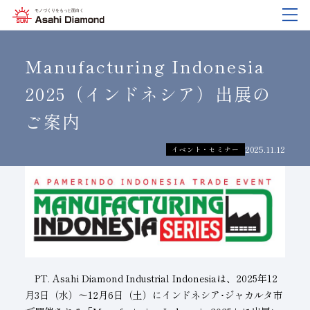
企業情報
製品紹介
技術情報
研究開発
サステナビリティ
IR
情報
Manufacturing Indonesia
2025
（インドネシア）出展の
ご案内
企業情報
製品紹介
技術情報
研究開発
サステナビリティ
IR
情報
旭ダイヤについて
業種から探す
ダイヤモンド工具・
研究開発について
サステナビリティポリシー
IR資料室
CBN工具の基礎知識
2025.11.12
イベント・セミナー
ご挨拶
工具の種類から探す
教えて！研削工具
対外発表一覧
コーポレート・ガバナンス
株式に関する諸手続き
沿⾰
加工方法から探す
トラブルシューティング
イノベーションストーリー
マテリアリティ
財務ハイライト
活動拠点
ワークから探す
ご使用上の注意
リスクマネジメント（BCM）
メッセージ
ダイヤの輪
製品検索
各製品の安全な取扱いについて
品質への取り組み
IRカレンダー
PT. Asahi Diamond Industrial Indonesia
は、2025年12
会社概要
環境への取り組み
ディスクロージャーポリシー
月3日（水）～12月6日（土）にインドネシア･ジャカルタ市
役員紹介
人材育成