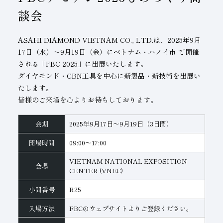
談会
子会社
サステナビリティブックレット
経営理念
ASAHI DIAMOND VIETNAM CO., LTD.は、2025年9月
17日（水）～9月19日（金）にベトナム・ハノイ市 で開催
事業紹介
される「FBC 2025」に出展いたします。
マルチステークホルダー
ダイヤモンド・CBN工具を中心に新製品・新技術を出展い
たします。
皆様のご来場を心よりお待ちしております。
会期
2025年9月17日～9月19日（3日間）
開場時間
09:00～17:00
VIETNAM NATIONAL EXPOSITION
会場
CENTER (VNEC)
小間番号
R25
入場方法
FBCのウェブサイトよりご登録ください。