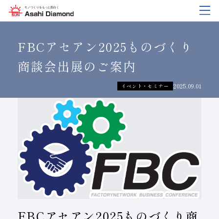
企業情報
製品紹介
技術情報
研究開発
サステナビリティ
IR
情報
FBCアセアン2025ものづくり
商談会出展のご案内
企業情報
製品紹介
技術情報
研究開発
サステナビリティ
IR
情報
2025.09.01
イベント・セミナー
旭ダイヤについて
業種から探す
ダイヤモンド工具・
研究開発について
サステナビリティポリシー
IR資料室
CBN工具の基礎知識
ご挨拶
工具の種類から探す
教えて！研削工具
対外発表一覧
コーポレート・ガバナンス
株式に関する諸手続き
沿⾰
加工方法から探す
トラブルシューティング
イノベーションストーリー
マテリアリティ
財務ハイライト
活動拠点
ワークから探す
ご使用上の注意
リスクマネジメント（BCM）
メッセージ
ダイヤの輪
製品検索
各製品の安全な取扱いについて
品質への取り組み
IRカレンダー
会社概要
環境への取り組み
ディスクロージャーポリシー
FBCアセアン2025ものづくり商
役員紹介
人材育成