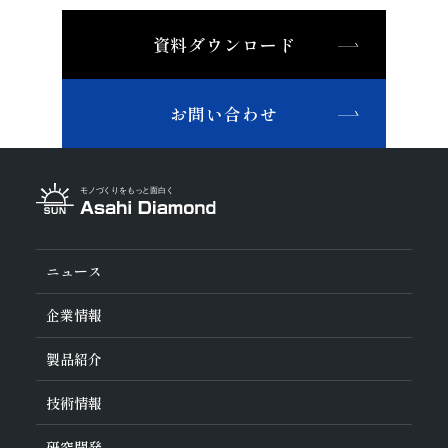
資料ダウンロード
お問い合わせ
ニュース
企業情報
旭ダイヤについて
製品紹介
ダイヤの輪
ご挨拶
業種から探す
技術情報
会社概要
工具の種類から探す
経営理念
加工方法から探す
沿革
ダイヤモンド工具・
CBN工具の基礎知識
研究開発
ワークから探す