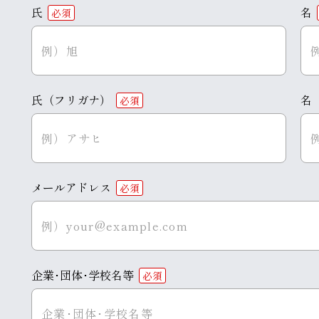
氏
名
必須
氏（フリガナ）
名
必須
メールアドレス
必須
企業･団体･学校名等
必須