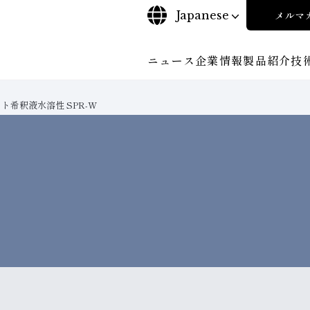
Japanese
メルマ
ニュース
企業情報
製品紹介
技
ト希釈液水溶性 SPR-W
について
ご挨拶
沿⾰
探す
ンド工具・
ビリティポリシー
CBN工具の基礎知識
株式に関する諸手続き
工具の種類から探す
コーポレート・ガバナンス
教えて！研削工具
加工
輪
について
会社概要
対外発表一覧
役員紹
安全な取扱いについて
取り組み
ンダー
ディスクロージャーポリシー
環境への取り組み
経営理念
事業紹