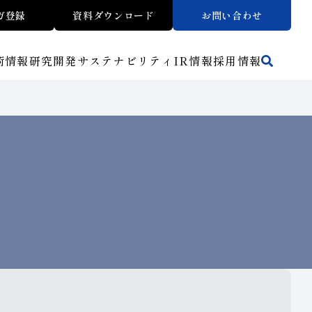
ガ登録
資料ダウンロード
お問い合わせ
術情報
研究開発
サステナビリティ
IR
情報
採用情報
活動拠点
方法から探す
マテリアリティ
財務ハイライト
トラブルシューティング
リスクマネジメント（BCM）
ワークから探す
メッセージ
ご使用上の注意
介
イノベーションストーリー
子会社
人材育成
サステナビリティブックレット
介
マルチステークホルダー