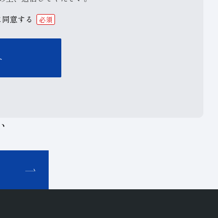
に同意する
必須
い
せ