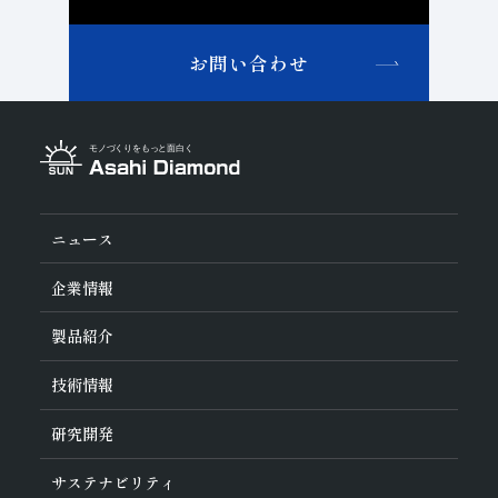
お問い合わせ
ニュース
企業情報
旭ダイヤについて
製品紹介
ダイヤの輪
ご挨拶
業種から探す
技術情報
会社概要
工具の種類から探す
経営理念
加工方法から探す
沿革
ダイヤモンド工具・
CBN工具の基礎知識
研究開発
ワークから探す
役員紹介
教えて！研削工具
製品検索
事業紹介
ご使⽤上の注意
研究開発について
活動拠点
サステナビリティ
各製品の安全な取扱いについて
対外発表一覧