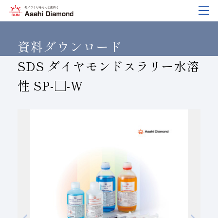
企業情報
製品紹介
技術情報
研究開発
サステナビリティ
IR
情報
資料ダウンロード
SDS ダイヤモンドスラリー水溶
性​ SP-□-W
企業情報
製品紹介
技術情報
研究開発
サステナビリティ
IR
情報
旭ダイヤについて
業種から探す
ダイヤモンド工具・
研究開発について
サステナビリティポリシー
IR資料室
CBN工具の基礎知識
ご挨拶
工具の種類から探す
教えて！研削工具
対外発表一覧
コーポレート・ガバナンス
株式に関する諸手続き
沿⾰
加工方法から探す
トラブルシューティング
イノベーションストーリー
マテリアリティ
財務ハイライト
活動拠点
ワークから探す
ご使用上の注意
リスクマネジメント（BCM）
メッセージ
ダイヤの輪
製品検索
各製品の安全な取扱いについて
品質への取り組み
IRカレンダー
会社概要
環境への取り組み
ディスクロージャーポリシー
役員紹介
人材育成