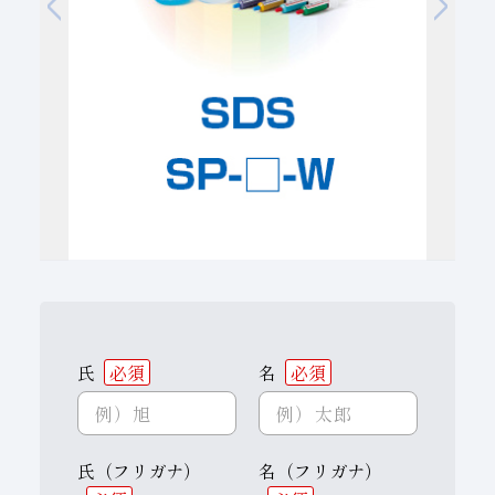
子会社
サステナビリティブックレット
経営理念
事業紹介
マルチステークホルダー
氏
必須
名
必須
氏（フリガナ）
名（フリガナ）