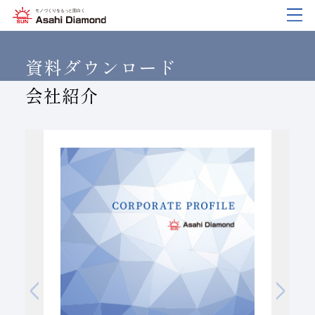
企業情報
製品紹介
技術情報
研究開発
サステナビリティ
IR
情報
資料ダウンロード
会社紹介
企業情報
製品紹介
技術情報
研究開発
サステナビリティ
IR
情報
旭ダイヤについて
業種から探す
ダイヤモンド工具・
研究開発について
サステナビリティポリシー
IR資料室
CBN工具の基礎知識
ご挨拶
工具の種類から探す
教えて！研削工具
対外発表一覧
コーポレート・ガバナンス
株式に関する諸手続き
沿⾰
加工方法から探す
トラブルシューティング
イノベーションストーリー
マテリアリティ
財務ハイライト
活動拠点
ワークから探す
ご使用上の注意
リスクマネジメント（BCM）
メッセージ
ダイヤの輪
製品検索
各製品の安全な取扱いについて
品質への取り組み
IRカレンダー
会社概要
環境への取り組み
ディスクロージャーポリシー
役員紹介
人材育成