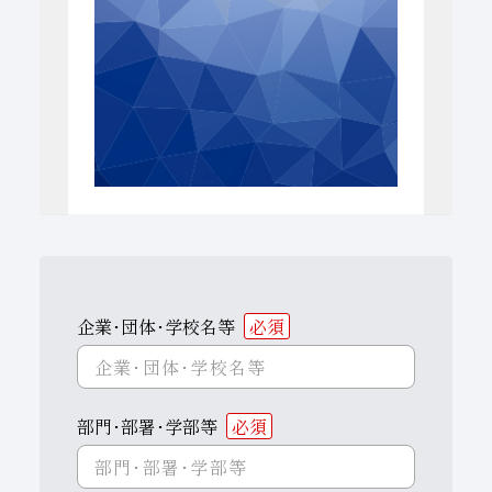
子会社
サステナビリティブックレット
経営理念
事業紹介
マルチステークホルダー
企業･団体･学校名等
必須
部門･部署･学部等
必須