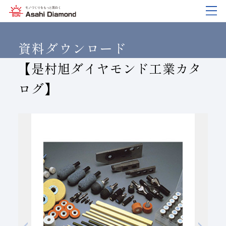
企業情報
製品紹介
技術情報
研究開発
サステナビリティ
IR
情報
資料ダウンロード
【是村旭ダイヤモンド工業カタ
ログ】
企業情報
製品紹介
技術情報
研究開発
サステナビリティ
IR
情報
旭ダイヤについて
業種から探す
ダイヤモンド工具・
研究開発について
サステナビリティポリシー
IR資料室
CBN工具の基礎知識
ご挨拶
工具の種類から探す
教えて！研削工具
対外発表一覧
コーポレート・ガバナンス
株式に関する諸手続き
沿⾰
加工方法から探す
トラブルシューティング
イノベーションストーリー
マテリアリティ
財務ハイライト
活動拠点
ワークから探す
ご使用上の注意
リスクマネジメント（BCM）
メッセージ
ダイヤの輪
製品検索
各製品の安全な取扱いについて
品質への取り組み
IRカレンダー
会社概要
環境への取り組み
ディスクロージャーポリシー
役員紹介
人材育成