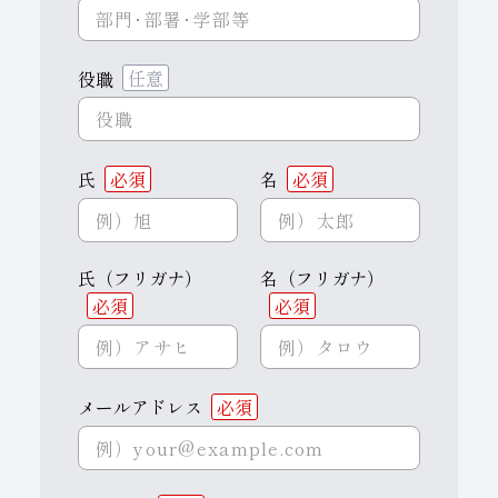
役職
任意
氏
必須
名
必須
氏（フリガナ）
名（フリガナ）
必須
必須
メールアドレス
必須