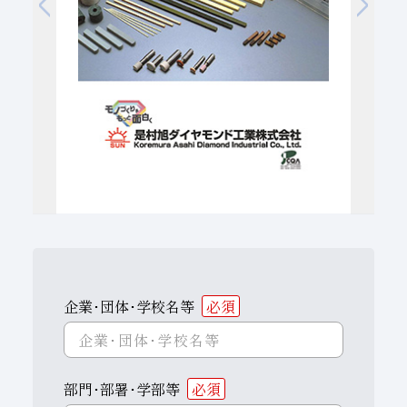
子会社
サステナビリティブックレット
経営理念
事業紹介
マルチステークホルダー
企業･団体･学校名等
必須
部門･部署･学部等
必須