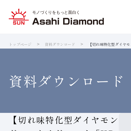
トップページ
資料ダウンロード
【切れ味特化型ダイヤモ
旭ダイヤ
業種から
ダイヤモ
サステナ
IR資料室
企業情報
製品紹介
技術情報
研究開発
サステナビリティ
IR
情報
ダイヤの
研究開発
製品検索
各製品の
品質への
IRカレ
資料ダウンロード
【切れ味特化型ダイヤモン