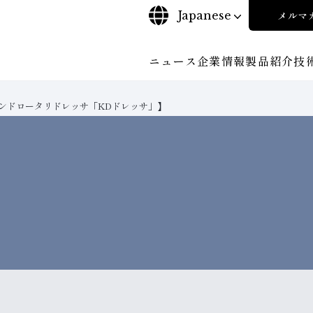
Japanese
メルマ
ニュース
企業情報
製品紹介
技
ンドロータリドレッサ「KDドレッサ」】
について
ご挨拶
沿⾰
探す
ンド工具・
ビリティポリシー
CBN工具の基礎知識
株式に関する諸手続き
工具の種類から探す
コーポレート・ガバナンス
教えて！研削工具
加工
輪
について
会社概要
対外発表一覧
役員紹
安全な取扱いについて
取り組み
ンダー
ディスクロージャーポリシー
環境への取り組み
経営理念
事業紹