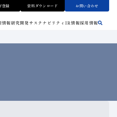
ガ登録
資料ダウンロード
お問い合わせ
術情報
研究開発
サステナビリティ
IR
情報
採用情報
活動拠点
方法から探す
マテリアリティ
財務ハイライト
トラブルシューティング
リスクマネジメント（BCM）
ワークから探す
メッセージ
ご使用上の注意
介
イノベーションストーリー
子会社
人材育成
サステナビリティブックレット
介
マルチステークホルダー